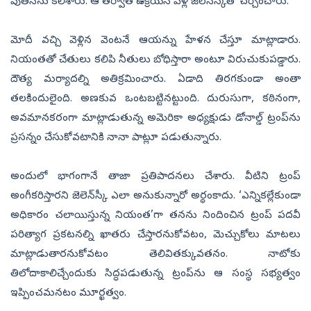
పుతిన్‌ను కలిశారు. ఆ తర్వాత ఉక్రెయిన్‌ వెళ్లి జెలెన్‌స్కీతో చర్చించారు.
మోదీ వచ్చి వెళ్లిన వెంటనే ఆయన్ను హేళన చేస్తూ మాట్లాడారు.
నియంతతో చేతులు కలిపి నీతులు బోధిస్తారా అంటూ విరుచుకుపడ్డారు.
దౌత్య మర్యాదల్ని అతిక్రమించారు. ఏడాది తిరగకుండా అంతా
తలకిందులైంది. అణకువ ఒంటబట్టినట్టుంది. దురుసుగా, కఠినంగా,
అవమానకరంగా మాట్లాడుతున్న అమెరికా అధ్యక్షుడు డోనాల్డ్‌ ట్రంప్‌ను
ప్రసన్నం చేసుకోవటానికి నానా పాట్లూ పడుతున్నారు.
అందులో భాగంగానే తాజా ప్రతిపాదనలు చేశారు. వీటిని ట్రంప్‌
అంగీకరిస్తారని జెలెన్‌స్కీ ఎలా అనుకున్నారో అర్థంకాదు. ‘ఎన్నికల్లేకుండా
అధికారం చలాయిస్తున్న నియంత’గా తనను నిందించిన ట్రంప్‌ పదవీ
పరిత్యాగ ప్రకటనల్ని ఖాతరు చేస్తారనుకోవటం, మెచ్చుకోలు మాటలు
మాట్లాడుతారనుకోవటం తెలివితక్కువతనం. నాటోకు
తిలోదాకాలిచ్చేందుకు సిద్ధపడుతున్న ట్రంప్‌ను ఆ సంస్థ సభ్యత్వం
ఇప్పించమనటం మూర్ఖత్వం.