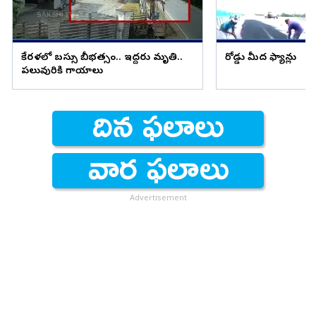
కేరళలో బస్సు బీభత్సం.. ఇద్దరు మృతి..
రోడ్డు మీద ఫ్యాన్లు
పలువురికి గాయాలు
Advertisement