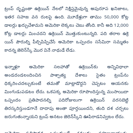
ట్రంప్‌ దృష్టంతా ఉక్రెయిన్‌ నేలలో నిక్షిప్తమైవున్న అపురూప ఖనిజాలు,
ఇతర సహజ వన రులపై ఉంది. మూడేళ్లుగా తాము 50,000 కోట్ల
డాలర్లు ఖర్చుచేశామని అమెరికా లెక్కలు చెబు తోంది. కానీ అది 12,000
కోట్ల డాలర్లు మించదని ఉక్రెయిన్‌ మొత్తుకుంటున్నది. పది తరాల ఉక్రె
యిన్‌ పౌరుల్ని పీల్చిపిప్పిచేసే అమెరికా ఒప్పందం ససేమిరా సమ్మతం
కాదన్న జెలెన్‌స్కీ మొర వినే నాథుడే లేడు.
ఇన్నాళ్లూ అమెరికా సలహాతో ఉక్రెయిన్‌కు అన్నివిధాలా
అండదండలందించిన పాశ్చాత్య దేశాలు సైతం ట్రంప్‌ను
ధిక్కరించదల్చుకుంటే తమతో మాట్లాడొద్దని చెప్పటం ఆయనకు
మింగుడుపడటం లేదు. ఒకపక్క అమెరికా రూపొందిస్తున్న ముసాయిదా
ఒప్పందం ప్రతిపాదనల్ని పదిరోజులుగా ఉక్రెయిన్‌ వరసబెట్టి
తిరస్కరిస్తుండగానే దాదాపు అంతా పూర్తయిందని, తుది దశ చర్చలు
జరుగుతున్నాయని ట్రంప్‌ అనటం జెలెన్‌స్కీని ఊపిరాడనివ్వటం లేదు.