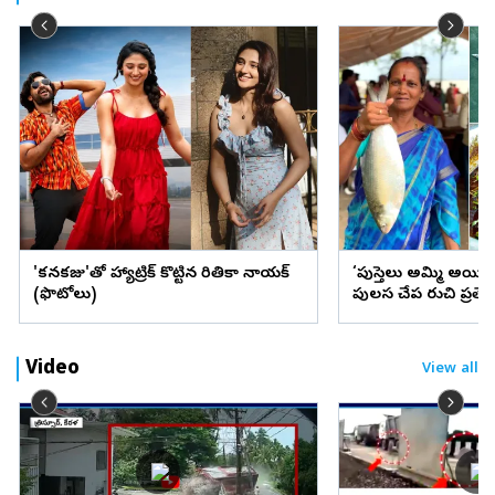
'కనకరాజు'తో హ్యాట్రిక్ కొట్టిన రితికా నాయక్
‘పుస్తెలు అమ్మి అయి
(ఫొటోలు)
పులస చేప రుచి ప్రత్
Video
View all