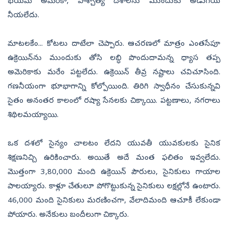
భయమే అమెరికా, పాశ్చాత్య దేశాలను ముందుకు అడుగేయ
నీయలేదు.
మాటలకేం... కోటలు దాటేలా చెప్పారు. ఆచరణలో మాత్రం ఎంతసేపూ
ఉక్రెయిన్‌ను ముందుకు తోసి లబ్ధి పొందుదామన్న ధ్యాస తప్ప
అమెరికాకు మరేం పట్టలేదు. ఉక్రెయిన్‌ తీవ్ర నష్టాలు చవిచూసింది.
గణనీయంగా భూభాగాన్ని కోల్పోయింది. తిరిగి స్వాధీనం చేసుకున్నవి
సైతం అనంతర కాలంలో రష్యా సేనలకు చిక్కాయి. పట్టణాలు, నగరాలు
శిథిలమయ్యాయి.
ఒక దశలో సైన్యం చాలటం లేదని యువతీ యువకులకు సైనిక
శిక్షణనిచ్చి ఉరికించారు. అయితే అదే మంత ఫలితం ఇవ్వలేదు.
మొత్తంగా 3,80,000 మంది ఉక్రెయిన్‌ పౌరులు, సైనికులు గాయాల
పాలయ్యారు. కాళ్లూ చేతులూ పోగొట్టుకున్న సైనికులు లక్షల్లోనే ఉంటారు.
46,000 మంది సైనికులు మరణించగా, వేలాదిమంది ఆచూకీ లేకుండా
పోయారు. అనేకులు బందీలుగా చిక్కారు.