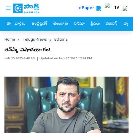
custom menu
Skip to main content
ePaper
TV
హోం
వార్తలు
ఆంధ్రప్రదేశ్
తెలంగాణ
సినిమా
క్రీడలు
బిజినెస్
ఫ్యామ
Breadcrumb
Home
Telugu-News
Editorial
జెలెన్‌స్కీ విషాదయోగం!
Feb 25 2025 4:48 AM
| Updated on
Feb 25 2025 12:44 PM