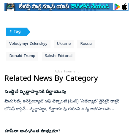
# Tag
Volodymyr Zelenskyy
Ukraine
Russia
Donald Trump
Sakshi Editorial
Advertisement
Related News By Category
సంసిద్ధతే వృద్ధాప్యానికి దీర్ఘాయువు
మెసాచుసెట్స్‌ ఇన్‌స్టిట్యూట్‌ ఆఫ్‌ టెక్నాలజీ (మిట్‌) ‘ఏజ్‌ల్యాబ్‌’ డైరెక్టర్‌ డాక్టర్‌
జోసెఫ్‌ కాఫ్లిన్‌... వృద్ధాప్యం, దీర్ఘాయువు గురించి ఉన్న అపోహలను
పటాపంచలు చేశారు. ఎవరి సహాయమూ లేకుండా స్వతంత్రంగా...
హసీనా అప్పగింత సాధ్యమా?