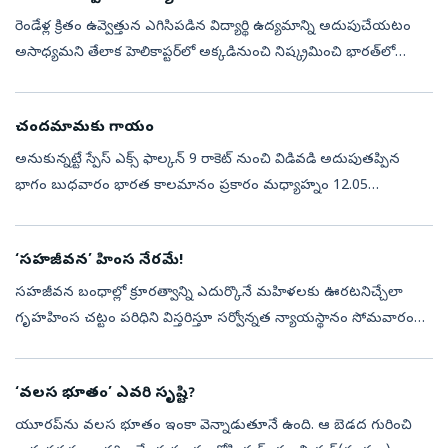
రెండేళ్ల క్రితం ఉవ్వెత్తున ఎగిసిపడిన విద్యార్థి ఉద్యమాన్ని అదుపుచేయటం
అసాధ్యమని తేలాక హెలికాప్టర్‌లో అక్కడినుంచి నిష్క్రమించి భారత్‌లో
ఆశ్రయం పొందిన బంగ్లాదేశ్‌ మాజీ ప్రధాని షేక్‌ హసీనా సరిగ్గా ఆ తేదీ...
చందమామకు గాయం
అనుకున్నట్టే స్పేస్‌ ఎక్స్‌ ఫాల్కన్‌ 9 రాకెట్‌ నుంచి విడివడి అదుపుతప్పిన
భాగం బుధవారం భారత కాలమానం ప్రకారం మధ్యాహ్నం 12.05
నిమిషాలకు చంద మామను ఢీకొట్టింది. రాకెట్‌లోని అడుగుభాగం లోగడే
సురక్షితంగా భూమ్...
‘సహజీవన’ హింస నేరమే!
సహజీవన బంధాల్లో క్రూరత్వాన్ని ఎదుర్కొనే మహిళలకు ఊరటనిచ్చేలా
గృహహింస చట్టం పరిధిని విస్తరిస్తూ సర్వోన్నత న్యాయస్థానం సోమవారం
వెలువరించిన తీర్పు మహిళలకు ఊరటనిస్తుంది. యుక్త వయసు వచ్చిన
జంట పరస్పర అంగీకా...
‘వలస భూతం’ ఎవరి సృష్టి?
యూరప్‌ను వలస భూతం ఇంకా వెన్నాడుతూనే ఉంది. ఆ బెడద గురించి