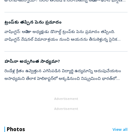
తొలగిపోతున్నాయా? నెలల తరబడి కొనసాగుతున్న అమెరికా–ఇరాన్‌ ఘర్షణకు
తెరపడే సంకేతాలు కనిపిస్తున్నాయి. ఓ వైపు ఆయుధ నిల్వలు, యుద్ధ
సామర్థ్యంపై చర్చలు సాగుతుండ...
ట్రంప్‌కు తప్పిన పెను ప్రమాదం
వాషింగ్టన్‌: అమెరికా అధ్యక్షుడు డొనాల్డ్‌ ట్రంప్‌కు పెను ప్రమాదం తప్పింది.
వాషింగ్టన్‌ నేషనల్‌ విమానాశ్రయం నుంచి ఆయనను తీసుకెళ్తున్న సైనిక
హెలికాప్టర్‌ ‘మెరైన్‌ వన్‌’, ఫ్లోరిడాలోని పెన్సకోలాకు బయలుదేర...
హసీనా అప్పగింత సాధ్యమా?
రెండేళ్ల క్రితం ఉవ్వెత్తున ఎగిసిపడిన విద్యార్థి ఉద్యమాన్ని అదుపుచేయటం
అసాధ్యమని తేలాక హెలికాప్టర్‌లో అక్కడినుంచి నిష్క్రమించి భారత్‌లో
ఆశ్రయం పొందిన బంగ్లాదేశ్‌ మాజీ ప్రధాని షేక్‌ హసీనా సరిగ్గా ఆ తేదీ...
Advertisement
Advertisement
Photos
View all