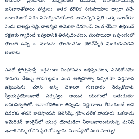
అమెరికా ప్రతిపాదన ఒప్పుకుంటే చమురు, సహజవాయువు,
ఖనిజాలతోపాటు పోర్టులు, ఇతర మౌలిక సదుపాయాల ద్వారా వచ్చే
ఆదాయంలో సగం సమర్పించుకోవాలి. తామిచ్చిన ప్రతి ఒక్క డాలర్‌కూ
రెండు డాలర్లు చెల్లించాలన్నది అమెరికా డిమాండ్‌. ఇంత చేసినా ఉక్రెయిన్‌
రక్షణకు గ్యారెంటీ ఇవ్వటానికి తిరస్కరించటం, ముసాయిదా ఒప్పందంలో
తొలుత ఉన్న ఆ మాటను తొలగించటం జెలెన్‌స్కీకి మింగుడుపడని
అంశాలు.
ఎవరో ప్రోత్సహిస్తే అక్రమంగా సింహాసనం అధిష్ఠించటం, ఎవరికోసమో
పొరుగు దేశంపై తొడగొట్టడం ఎంత ఆత్మహత్యా సదృశమో వర్తమాన
ఉక్రెయిన్‌ను చూసి అన్ని దేశాలూ గుణపాఠం నేర్చుకోవాలి.
స్వీయప్రయోజనాలే సర్వస్వం అయిన యుగంలో బతుకుతూ
అపరిపక్వతతో, అనాలోచితంగా తప్పుడు నిర్ణయాలు తీసుకుంటే అవి
చివరకు తననే కాటేస్తాయని జెలెన్‌స్కీ గ్రహించలేక పోయారు. ఒకనాడు
అమెరికన్‌ కాంగ్రెస్‌లో యుద్ధ యోధుడిగా నీరాజనాలందుకున్న మనిషే
ఇవాళ దిక్కుతోచని స్థితిలో పడ్డారు. మూడేళ్లలో ఎంత మార్పు!