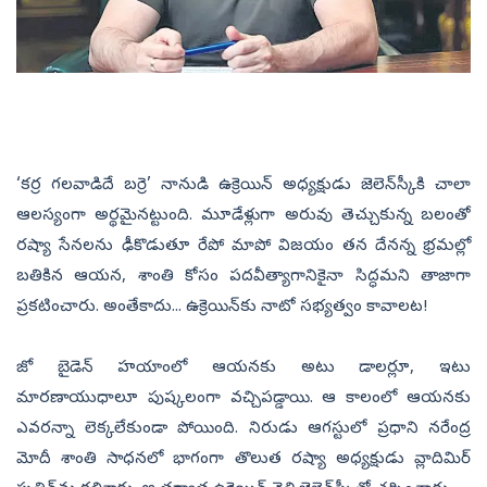
‘కర్ర గలవాడిదే బర్రె’ నానుడి ఉక్రెయిన్‌ అధ్యక్షుడు జెలెన్‌స్కీకి చాలా
ఆలస్యంగా అర్థమైనట్టుంది. మూడేళ్లుగా అరువు తెచ్చుకున్న బలంతో
రష్యా సేనలను ఢీకొడుతూ రేపో మాపో విజయం తన దేనన్న భ్రమల్లో
బతికిన ఆయన, శాంతి కోసం పదవీత్యాగానికైనా సిద్ధమని తాజాగా
ప్రకటించారు. అంతేకాదు... ఉక్రెయిన్‌కు నాటో సభ్యత్వం కావాలట!
జో బైడెన్‌ హయాంలో ఆయనకు అటు డాలర్లూ, ఇటు
మారణాయుధాలూ పుష్కలంగా వచ్చిపడ్డాయి. ఆ కాలంలో ఆయనకు
ఎవరన్నా లెక్కలేకుండా పోయింది. నిరుడు ఆగస్టులో ప్రధాని నరేంద్ర
మోదీ శాంతి సాధనలో భాగంగా తొలుత రష్యా అధ్యక్షుడు వ్లాదిమిర్‌