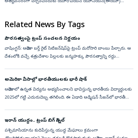
అత్యవసరంగా చర్చించేందుకు యూరోపియన్‌ యూనియన్‌(ఈయూ)
మంగళవారం సమావేశం కాబోతోంది. గతవారం స్పెయిన్‌ అధీనంలోని స్యూటా
నగరానికి ఒక్కసారిగా పొరుగునున్న...
Related News By Tags
పౌరసత్వంపై ట్రంప్ సంచలన నిర్ణయం
వాషింగ్టన్‌: అమెరికా బర్త్‌ రైట్‌ సిటిజన్‌షిప్‌పై ట్రంప్‌ మరోసారి బాంబు పేల్చారు. ఆ
దేశంలోకి వచ్చే శత్రుదేశాల పిల్లలకు జన్మహక్కు పౌరసత్వాన్ని రద్దు
చేస్తున్నట్లు వెల్లడించారు. అమెరికాలో జన్మించడంతో వచ...
అమెరికా వీసాల్లో భారతీయులకు భారీ షాక్
అమెరికాలో ఉన్నత విద్యను అభ్యసించాలని భావిస్తున్న భారతీయ విద్యార్థులకు
2025లో గట్టి ఎదురుదెబ్బ తగిలింది. ఈ ఏడాది అడ్మిషన్ సీజన్‌లో భారతీయ
విద్యార్థులకు జారీ చేసిన F-1 స్టూడెంట్ వీసాల సంఖ్య గత ఏడాదితో ప...
ఇరాన్‌ యుద్ధం.. ట్రంప్‌ బిగ్‌ సిగ్నల్‌
పశ్చిమాసియాను కుదిపేస్తున్న యుద్ధ మేఘాలు క్రమంగా