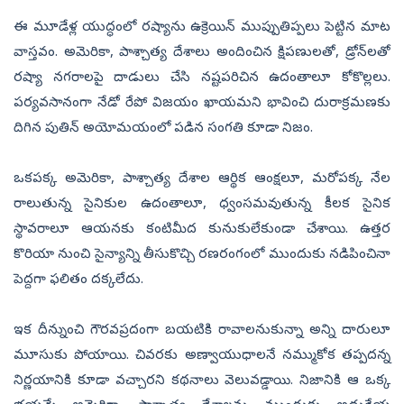
ఈ మూడేళ్ల యుద్ధంలో రష్యాను ఉక్రెయిన్‌ ముప్పుతిప్పలు పెట్టిన మాట
వాస్తవం. అమెరికా, పాశ్చాత్య దేశాలు అందించిన క్షిపణులతో, డ్రోన్‌లతో
రష్యా నగరాలపై దాడులు చేసి నష్టపరిచిన ఉదంతాలూ కోకొల్లలు.
పర్యవసానంగా నేడో రేపో విజయం ఖాయమని భావించి దురాక్రమణకు
దిగిన పుతిన్‌ అయోమయంలో పడిన సంగతి కూడా నిజం.
ఒకపక్క అమెరికా, పాశ్చాత్య దేశాల ఆర్థిక ఆంక్షలూ, మరోపక్క నేల
రాలుతున్న సైనికుల ఉదంతాలూ, ధ్వంసమవుతున్న కీలక సైనిక
స్థావరాలూ ఆయనకు కంటిమీద కునుకులేకుండా చేశాయి. ఉత్తర
కొరియా నుంచి సైన్యాన్ని తీసుకొచ్చి రణరంగంలో ముందుకు నడిపించినా
పెద్దగా ఫలితం దక్కలేదు.
ఇక దీన్నుంచి గౌరవప్రదంగా బయటికి రావాలనుకున్నా అన్ని దారులూ
మూసుకు పోయాయి. చివరకు అణ్వాయుధాలనే నమ్ముకోక తప్పదన్న
నిర్ణయానికి కూడా వచ్చారని కథనాలు వెలువడ్డాయి. నిజానికి ఆ ఒక్క