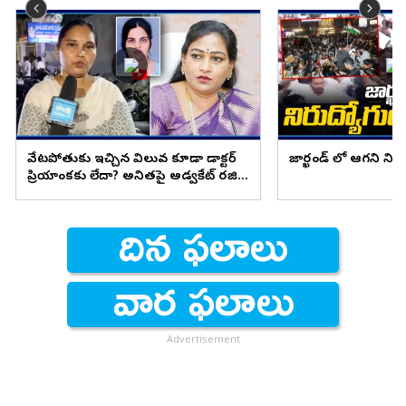
వేటపోతుకు ఇచ్చిన విలువ కూడా డాక్టర్
జార్ఖండ్ లో ఆగని ని
ప్రియాంకకు లేదా? అనితపై అడ్వకేట్ రజిని
ఫైర్
Advertisement