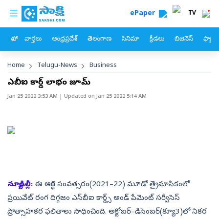
custom menu
Skip to main content
ePaper
TV
హోం
వార్తలు
ఆంధ్రప్రదేశ్
తెలంగాణ
సినిమా
క్రీడలు
బిజినెస్
ఫ్యామ
Breadcrumb
Home
Telugu-News
Business
ఎస్‌బీఐ కార్డ్‌ లాభం జూమ్‌
Jan 25 2022 3:53 AM
| Updated on
Jan 25 2022 5:14 AM
న్యూఢిల్లీ:
ఈ ఆర్థిక సంవత్సరం(2021–22) మూడో త్రైమాసికంలో
ప్రయివేట్‌ రంగ దిగ్గజం ఎస్‌బీఐ కార్డ్స్‌ అండ్‌ పేమెంట్‌ సర్వీసెస్‌
ప్రోత్సాహకర ఫలితాలు సాధించింది. అక్టోబర్‌–డిసెంబర్‌(క్యూ3)లో నికర