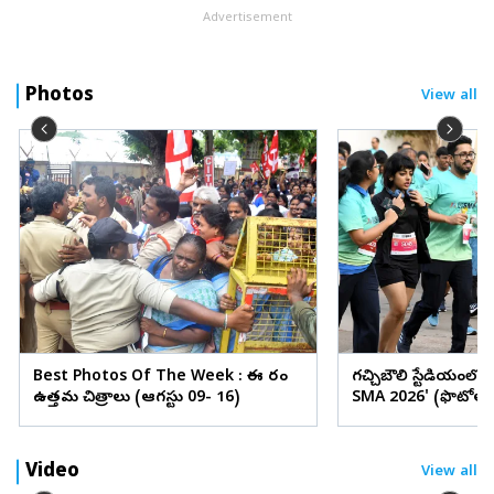
Advertisement
Photos
View all
Best Photos Of The Week : ఈ వారం
గచ్చిబౌలి స్టేడియంలో
ఉత్తమ చిత్రాలు (ఆగస్టు 09- 16)
SMA 2026' (ఫొటోలు
Video
View all