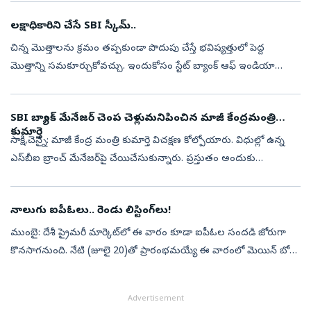
లక్షాధికారిని చేసే SBI స్కీమ్‌..
చిన్న మొత్తాలను క్రమం తప్పకుండా పొదుపు చేస్తే భవిష్యత్తులో పెద్ద
మొత్తాన్ని సమకూర్చుకోవచ్చు. ఇందుకోసం స్టేట్ బ్యాంక్ ఆఫ్ ఇండియా
(ఎస్‌బీఐ) అందిస్తున్న ‘హర్ ఘర్ లఖ్‌పతి’ రికరింగ్ డిపాజిట్ (ఆర్‌డీ) పథకం
...
SBI బ్యాంక్‌ మేనేజర్‌ చెంప చెళ్లుమనిపించిన మాజీ కేంద్రమంత్రి
కుమార్తె
సాక్షి,చెన్నై: మాజీ కేంద్ర మంత్రి కుమార్తె విచక్షణ కోల్పోయారు. విధుల్లో ఉన్న
ఎస్‌బీఐ బ్రాంచ్‌ మేనేజర్‌పై చేయిచేసుకున్నారు. ప్రస్తుతం అందుకు
సంబంధించిన వీడియోలు సోషల్‌ మీడియాలో వైరల్‌గా మారాయి.వివరాల్ల...
నాలుగు ఐపీఓలు.. రెండు లిస్టింగ్‌లు!
ముంబై: దేశీ ప్రైమరీ మార్కెట్‌లో ఈ వారం కూడా ఐపీఓల సందడి జోరుగా
కొనసాగనుంది. నేటి (జూలై 20)తో ప్రారంభమయ్యే ఈ వారంలో మెయిన్‌ బోర్డ్‌
విభాగంలో మొత్తం నాలుగు కొత్త పబ్లిక్‌ ఇష్యూలు ఓపెన్‌ కానున్నాయి.
అలాగ...
Advertisement