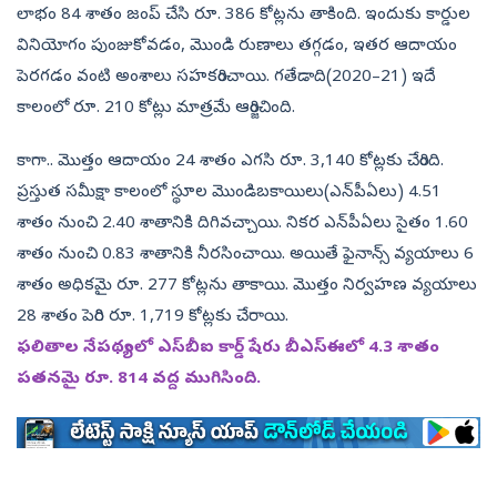
లాభం 84 శాతం జంప్‌ చేసి రూ. 386 కోట్లను తాకింది. ఇందుకు కార్డుల
వినియోగం పుంజుకోవడం, మొండి రుణాలు తగ్గడం, ఇతర ఆదాయం
పెరగడం వంటి అంశాలు సహకరించాయి. గతేడాది(2020–21) ఇదే
కాలంలో రూ. 210 కోట్లు మాత్రమే ఆర్జించింది.
కాగా.. మొత్తం ఆదాయం 24 శాతం ఎగసి రూ. 3,140 కోట్లకు చేరింది.
ప్రస్తుత సమీక్షా కాలంలో స్థూల మొండిబకాయిలు(ఎన్‌పీఏలు) 4.51
శాతం నుంచి 2.40 శాతానికి దిగివచ్చాయి. నికర ఎన్‌పీఏలు సైతం 1.60
శాతం నుంచి 0.83 శాతానికి నీరసించాయి. అయితే ఫైనాన్స్‌ వ్యయాలు 6
శాతం అధికమై రూ. 277 కోట్లను తాకాయి. మొత్తం నిర్వహణ వ్యయాలు
28 శాతం పెరిగి రూ. 1,719 కోట్లకు చేరాయి.
ఫలితాల నేపథ్యంలో ఎస్‌బీఐ కార్డ్‌ షేరు బీఎస్‌ఈలో 4.3 శాతం
పతనమై రూ. 814 వద్ద ముగిసింది.