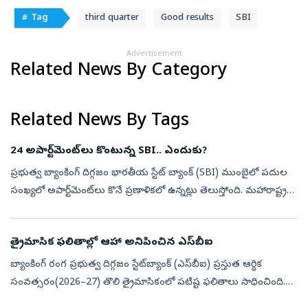
# Tag
third quarter
Good results
SBI
Advertisement
Related News By Category
Related News By Tags
24 అపార్ట్‌మెంట్‌లు కొంటున్న SBI.. ఎందుకు?
ప్రభుత్వ బ్యాంకింగ్‌ దిగ్గజం భారతీయ స్టేట్‌ బ్యాంక్‌ (SBI) ముంబైలో పదుల
సంఖ్యలో అపార్ట్‌మెంట్‌లు కొనే ప్రణాళికలో ఉన్నట్లు తెలుస్తోంది. మహారాష్ట్ర
హౌసింగ్ అండ్ ఏరియా డెవలప్‌మెంట్ అథారిటీ (MHADA) ఫస్ట్...
త్రైమాసిక ఫలితాల్లో ఆహా అనిపించిన ఎస్‌బీఐ
బ్యాంకింగ్‌ రంగ ప్రభుత్వ దిగ్గజం స్టేట్‌బ్యాంక్‌ (ఎస్‌బీఐ) ప్రస్తుత ఆర్థిక
సంవత్సరం(2026–27) తొలి త్రైమాసికంలో పటిష్ట ఫలితాలు సాధించింది.
ఏప్రిల్‌–జూన్‌(క్యూ1)లో కన్సాలిడేటెడ్‌ నికర లాభం 14 శాతం ఎగసి ...