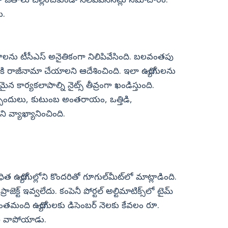
ీతాలు చెల్లించకుండా నిలిపివేసినట్లు సమాచారం.
ు.
ల జీతాలను టీసీఎస్‌ అనైతికంగా నిలిపివేసింది. బలవంతపు
కి రాజీనామా చేయాలని ఆదేశించింది. ఇలా ఉద్యోగులను
మైన కార్యకలాపాల్ని నైట్స్‌ తీవ్రంగా ఖండిస్తుంది.
ిక ఇబ్బందులు, కుటుంబ అంతరాయం, ఒత్తిడి,
అని వ్యాఖ్యానించింది.
ద్యోగుల్లోని కొందరితో గూగుల్‌మీట్‌లో మాట్లాడింది.
రాజెక్ట్‌ ఇవ్వలేదు. కంపెనీ పోర్టల్ అల్టిమాటిక్స్‌లో టైమ్
ొంతమంది ఉద్యోగులకు డిసెంబర్ నెలకు కేవలం రూ.
్యోగి వాపోయాడు.