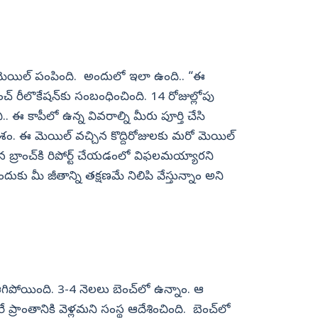
‌ ఓ మెయిల్‌ పంపింది. అందులో ఇలా ఉంది.. “ఈ
ంచ్‌ రీలొకేషన్‌కు సంబంధించింది. 14 రోజుల్లోపు
 ఈ కాపీలో ఉన్న వివరాల్ని మీరు పూర్తి చేసి
ంశం. ఈ మెయిల్‌ వచ్చిన కొద్దిరోజులకు మరో మెయిల్‌
న బ్రాంచ్‌కి రిపోర్ట్ చేయడంలో విఫలమయ్యారని
ందుకు మీ జీతాన్ని తక్షణమే నిలిపి వేస్తున్నాం అని
ఆగిపోయింది. 3-4 నెలలు బెంచ్‌లో ఉన్నాం. ఆ
 ప్రాంతానికి వెళ్లమని సంస్థ ఆదేశించింది. బెంచ్‌లో