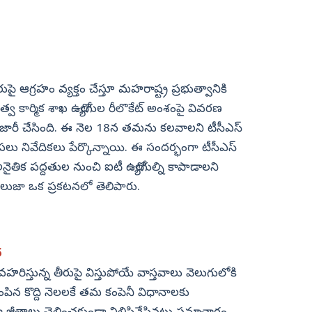
పై ఆగ్రహం వ్యక్తం చేస్తూ మహరాష్ట్ర ప్రభుత్వానికి
త్వ కార్మిక శాఖ ఉద్యోగుల రీలొకేట్‌ అంశంపై వివరణ
 జారీ చేసింది. ఈ నెల 18న తమను కలవాలని టీసీఎస్‌
 పలు నివేదికలు పేర్కొన్నాయి. ఈ సందర్భంగా టీసీఎస్‌
ైతిక పద్దతుల నుంచి ఐటీ ఉద్యోగుల్ని కాపాడాలని
సింగ్‌ సలుజా ఒక ప్రకటనలో తెలిపారు.
త
వహరిస్తున్న తీరుపై విస్తుపోయే వాస్తవాలు వెలుగులోకి
ంపిన కొద్ది నెలలకే తమ కంపెనీ విధానాలకు