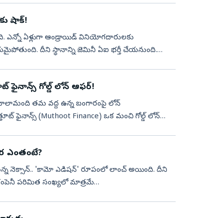
ు షాక్!
ది. ఎన్నో ఏళ్లుగా ఆండ్రాయిడ్ వినియోగదారులకు
ోతుంది. దీని స్థానాన్ని జెమినీ ఏఐ భర్తీ చేయనుంది.
ఫైనాన్స్ గోల్డ్ లోన్ ఆఫర్!
 చాలామంది తమ వద్ద ఉన్న బంగారంపై లోన్
ూట్ ఫైనాన్స్ (Muthoot Finance) ఒక మంచి గోల్డ్ లోన్
 ధర ఎంతంటే?
నెక్సాన్.. 'కామో ఎడిషన్‌' రూపంలో లాంచ్ అయింది. దీని
 కంపెనీ పరిమిత సంఖ్యలో మాత్రమే
.