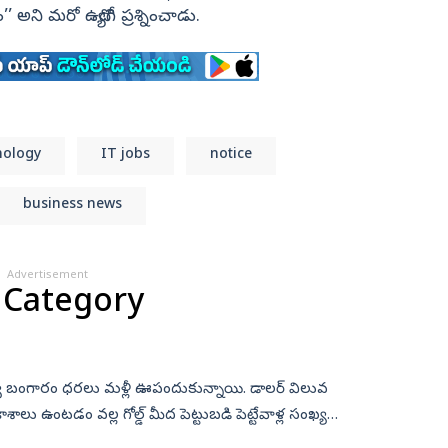
 అని మరో ఉద్యోగి ప్రశ్నించాడు.
nology
IT jobs
notice
business news
Advertisement
 Category
మధ్య బంగారం ధరలు మళ్లీ ఊపందుకున్నాయి. డాలర్ విలువ
ాశాలు ఉంటడం వల్ల గోల్డ్ మీద పెట్టుబడి పెట్టేవాళ్ల సంఖ్య