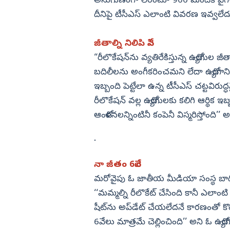
అనుగుణంగా లేరంటూ 900 మందికి పైగా జ
దీనిపై టీసీఎస్‌ ఎలాంటి వివరణ ఇవ్వలేద
జీతాల్ని నిలిపి వేసి
“రీలొకేషన్‌ను వ్యతిరేకిస్తున్న ఉద్యోగు
బదిలీలను అంగీకరించమని లేదా ఉద్యోగాని
ఇబ్బంది పెట్టేలా ఉన్న టీసీఎస్‌ చట్టవిరుద్ధ
రీలొకేషన్‌ వల్ల ఉద్యోగులకు కలిగి ఆర్థ
ఆందోళనలన్నింటినీ కంపెనీ విస్మరిస్తోంది’’ 
నా జీతం 6వేలే
మరోవైపు ఓ జాతీయ మీడియా సంస్థ బాధిత ఉ
‘‘మమ్మల్ని రీలొకేట్‌ చేసింది కానీ ఎలాంటి ప్
షీట్‌ను అప్‌డేట్‌ చేయలేదనే కారణంతో క
6వేలు మాత్రమే చెల్లించింది’’ అని ఓ ఉద