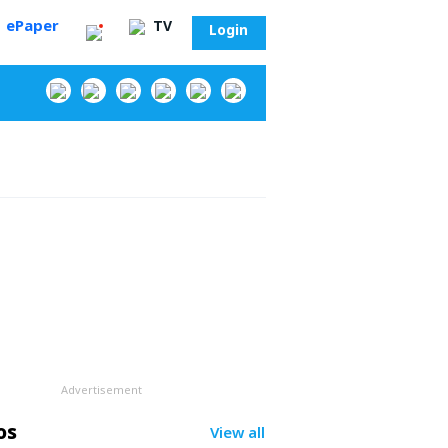
ePaper
TV
Login
‌
Advertisement
సా?
os
View all