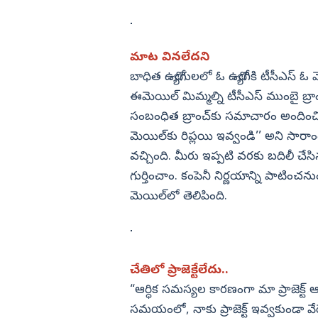
మాట వినలేదని
బాధిత ఉద్యోగులలో ఓ ఉద్యోగికి టీసీఎస్
ఈమెయిల్‌ మిమ్మల్ని టీసీఎస్‌ ముంబై బ్రా
సంబంధిత బ్రాంచ్‌కు సమాచారం అందించి..
మెయిల్‌కు రిప్లయి ఇవ్వండి’’ అని సారా
వచ్చింది. మీరు ఇప్పటి వరకు బదిలీ చేసి
గుర్తించాం. కంపెనీ నిర్ణయాన్ని పాటించను
మెయిల్‌లో తెలిపింది.
చేతిలో ప్రాజెక్టేలేదు..
“ఆర్ధిక సమస్యల కారణంగా మా ప్రాజెక్ట్ 
సమయంలో, నాకు ప్రాజెక్ట్‌ ఇవ్వకుండా వేరే