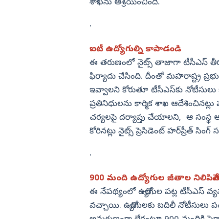
శాఖను ఆశ్రయించింది.
ఐటీ ఉద్యోగుల్ని కాపాడండి
ఈ తరుణంలో నైట్స్‌ తాజాగా టీసీఎస్‌ తీరు
ఫిర్యాదు చేసింది. దీంతో మహరాష్ట్ర ప్రభు
ఇవ్వాలని కోరుతూ టీసీఎస్‌కు నోటీసులు
ప్రతినిధులను కార్మిక శాఖ ఆదేశించినట్లు
చర్యలపై దర్యాప్తు చేయాలని, ఆ సంస్థ అన
కోరినట్లు నైట్స్‌ ప్రెసిడెంట్‌ హర్‌ప్రీత్‌ 
900 మంది ఉద్యోగుల జీతాల నిలిపివే
ఈ నేపథ్యంలో ఉద్యోగుల పట్ల టీసీఎస్‌ వ్య
వచ్చాయి. ఉద్యోగులకు బదిలీ నోటీసులు ప