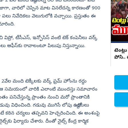
 వేల మంది ఉద్యోగుల్ని రీలొకేట్‌ చేసిందంటూ ఐటీ
 దీప్కే
ఇక పెట్రోల్ అవసరం లేదు.. Toyota
సరికొత్త కార్ లాంచ్
 తాజాగా, వారిలో చెప్పిన మాట వినలేదన్న కారణంతో 900
నిజామాబాద్
ూ పలు నివేదికలు వెలుగులోకి వచ్చాయి. ప్రస్తుతం ఈ
్యం
కామారెడ్డి
గా మారింది.
ి
రంగారెడ్డి
ి విప్రో, టీసీఎస్, ఇన్ఫోసిస్‌ వంటి టెక్‌ కంపెనీలు వర్క్‌
వికారాబాద్
యోగులు ఆఫీస్‌కు రావాలంటూ పిలుపు నిస్తున్నాయి.
వరంగల్
టెంట్లు
పోసి..
హన్మకొండ
జనగాం
జయశంకర్
ేల మంది టెక్కీలకు వర్క్‌ ఫ్రమ్‌ హోంను రద్దు
మహబూబాబాద్
ంది. ఆ సమయంలో వారికి ఎలాంటి ముందస్తు సమాచారం
ములుగు
్తుతం పనిచేస్తున్న ప్రాంతం నుంచి మరో ప్రాంతానికి
ువు విధించింది. గడువు ముగిసే లోపు ఉద్యోగులు
 లేదంటే కఠిన చర్యలు తప్పవని హెచ్చరించింది. ఈ అంశంపై
స్‌కు ఫిర్యాదు చేశారు. దీంతో నైట్స్‌ కేంద్ర కార్మిక