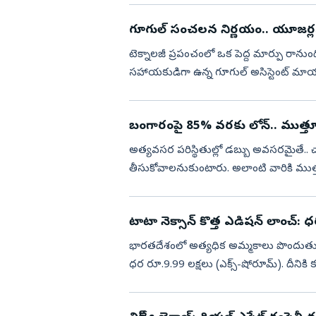
గూగుల్ సంచలన నిర్ణయం.. యూజర్లక
టెక్నాలజీ ప్రపంచంలో ఒక పెద్ద మార్పు రానుం
సహాయకుడిగా ఉన్న గూగుల్ అసిస్టెంట్ మాయమైప
సెప్టెంబర్ 4 నుంచి ఆండ్రా...
బంగారంపై 85% వరకు లోన్.. ముత్తూట్ 
అత్యవసర పరిస్థితుల్లో డబ్బు అవసరమైతే..
తీసుకోవాలనుకుంటారు. అలాంటి వారికి ముత్త
ఆఫర్‌ అందిస్తోంది. ఇందులో మీరు.. మీ...
టాటా నెక్సాన్ కొత్త ఎడిషన్ లాంచ్:
భారతదేశంలో అత్యధిక అమ్మకాలు పొందుతున్న 
ధర రూ.9.99 లక్షలు (ఎక్స్-షోరూమ్). దీనికి
విక్రయించనుంది.భారతదేశంలో నెక్సాన్ తొమ..