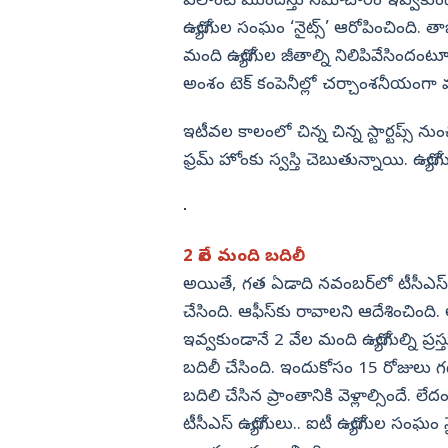
ఎలాంటి ముందస్తు సమాచారం ఇ‍వ్వకుండా 2
ద్దు.. హోంమంత్రి ప్రకటన
కాక్రోచ్ పార్టీ మరో సంచలనం అభిజీత్
కామెంట్స్ వైరల్
ఉద్యోగుల సంఘం ‘నైట్స్‌’ ఆరోపించింది.
విజయనగరం
మంది ఉద్యోగుల జీతాల్ని నిలిపివేసిందంట
పార్వతీపురం మన
అంశం టెక్‌ కంపెనీల్లో చర్చాంశనీయం
పశ్చిమ గోదావర
ఇటీవల కాలంలో చిన్న చిన్న స్టార్టప్స్‌ నుంచ
ఏలూరు
ఫ్రమ్‌ హోంకు స్వస్తి చెబుతున్నాయి. ఉద్
వైఎస్సార్
అన్నమయ్య
2 వేల మంది బదిలీ
అయితే, గత ఏడాది నవంబర్‌లో టీసీఎస్‌ 2వ
చేసింది. ఆఫీస్‌కు రావాలని ఆదేశించి
ఇవ్వకుండానే 2 వేల మంది ఉద్యోగుల్ని ప్రస
బదిలీ చేసింది. ఇందుకోసం 15 రోజులు గడ
బదిలి చేసిన ప్రాంతానికి వెళ్లాల్సిందే.
టీసీఎస్‌ ఉద్యోగులు.. ఐటీ ఉద్యోగుల సంఘం నైట్