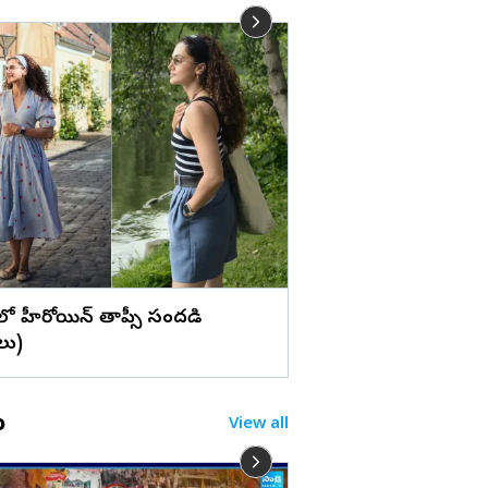
లు
వెకేషన్‌లో హీరోయిన్ శ్రద్ధా
(ఫొటోలు)
్క్‌లో హీరోయిన్ తాప్సీ సందడి
లు)
o
View all