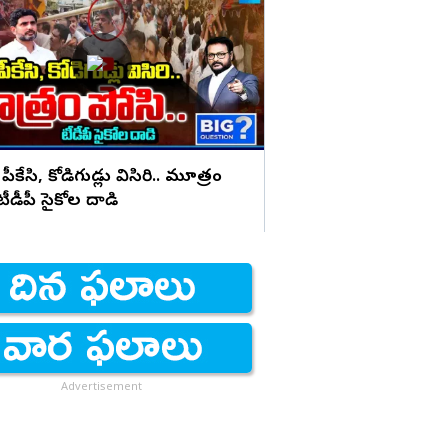
రేవంత్ రెడ్డిని ఓడిస్తా.. కా
భయపెడుతున్న PK కామె
 పీకేసి, కోడిగుడ్లు విసిరి.. మూత్రం
 టీడీపీ సైకోల దాడి
Advertisement