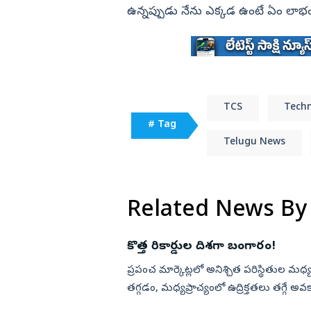
ఉన్నప్పుడు నేను ఎక్కడ ఉంటే ఏం లాభం’’
TCS
Tech
# Tag
Telugu News
Related News By
కొత్త రికార్డుల దిశగా బంగారం!
ప్రపంచ మార్కెట్లలో అనిశ్చిత పరిస్థితుల 
తగ్గడం, మధ్యప్రాచ్యంలో ఉద్రిక్తతలు తగ్గే అవక
పెరిగింది. ...