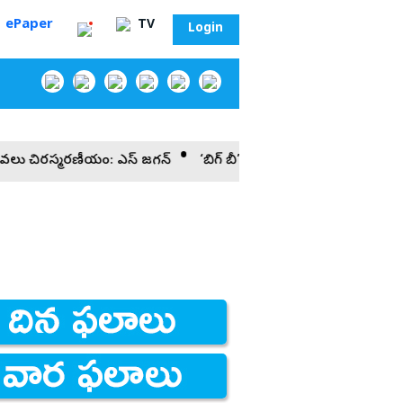
ePaper
TV
Login
రణీయం: వైఎస్‌ జగన్‌
‘బిగ్‌ బీ’ రికార్డు: 83 ఏళ్ల వయసులో 24 గంటల షిఫ్ట
‌
సా?