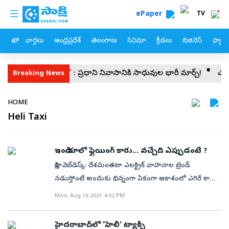
custom menu
Skip to main content
ePaper
TV
హోం
వార్తలు
ఆంధ్రప్రదేశ్
తెలంగాణ
సినిమా
క్రీడలు
బిజినెస్
ఫ్యామ
‘విరాళాల గోల్‌మాల్‌’ : ప్రధాని నివాసానికి సాధువుల భారీ మార్చ్!
చంద్రబ
Breaking News
Breadcrumb
HOME
Heli Taxi
ఇండియాలో ఫ్లైయింగ్​ కారు... వచ్చేది ఎప్పుడంటే ?
సాక్షి, వెబ్‌డెస్క్‌: దేశమంతటా ఎలక్ట్రిక్‌ వాహనాల ట్రెండ్‌
నడుస్తోంటే అందుకు భిన్నంగా ఏకంగా ఆకాశంలో ఎగిరే కారు
తయారీలో బిజీగా ఉన్నాయి స్టార్టప్‌ కంపెనీలు. అందులో
Mon, Aug 16 2021 4:02 PM
ఇండియాకి చెందిన ఓ కంపెనీ అయితే అక్టోబరులో తమ తొలి
మోడల్‌ కారును ప్రదర్శనకు సిద్ధం చేస్తోంది. అక్టోబరు 5 కల్లా
హైదరాబాద్‌లో 'హెలీ' ట్యాక్సీ