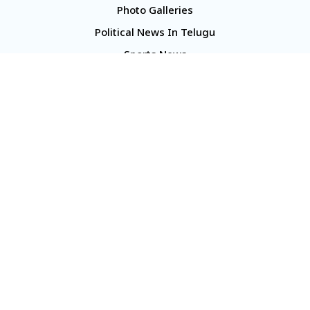
Photo Galleries
Political News In Telugu
Sports News
TS Politics News
Telangana News
Telugu Movie Reviews
Company
About Us
Contact Us
Media Kit
Terms And Conditions