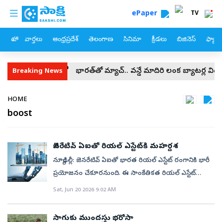
custom menu
Skip to main content
ePaper
TV
హోం
వార్తలు
ఆంధ్రప్రదేశ్
తెలంగాణ
సినిమా
క్రీడలు
బిజినెస్
ఫ్యామ
లకు మోదీ అభయం
భారత్‌తో మ్యాచ్‌.. వన్డే మాదిరి లంక బ్యాటర్ల విధ్వంసం
Breaking News
Breadcrumb
HOME
boost
జెనరేటివ్‌ ఏఐతో రియల్‌ ఎస్టేట్‌కి మహర్దశ
న్యూఢిల్లీ: జెనరేటివ్‌ ఏఐతో భారత రియల్‌ ఎస్టేట్‌ రంగానికి భారీ
ప్రయోజనం చేకూరనుంది. ఈ సాంకేతికత రియల్‌ ఎస్టేట్‌
సంస్థల నిర్వహణ సామర్థ్యాన్ని మరింత పెంచుతుందని,
Sat, Jun 20 2026 9:02 AM
తద్వారా రాబోయే ఏడేళ్లలో 14 నుంచి 17 బిలియన్‌ డాలర్ల
వరకు (రూ. 1.33–1.61 లక్షల కోట్ల) అదనపు ఆదాయం
సాగుకు ముందస్తు భరోసా