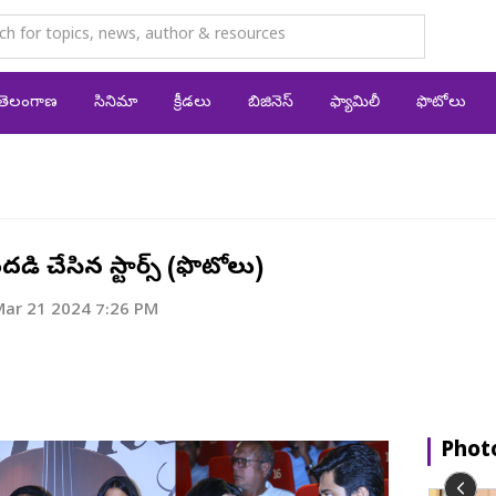
తెలంగాణ
సినిమా
క్రీడలు
బిజినెస్
ఫ్యామిలీ
ఫొటోలు
తెలంగాణ వార్తలు
సమస్తం
సమస్తం
సమస్తం
సమస్తం
న్యూస్
హైదరాబాద్
టాలీవుడ్
క్రికెట్
మార్కెట్
ఉమెన్‌ పవర్‌
సినిమా
ఆదిలాబాద్
బిగ్ బాస్
ఇతర క్రీడలు
టెక్నాలజీ
వింతలు విశేషాలు
క్రీడలు
దడి చేసిన స్టార్స్‌ (ఫొటోలు)
కొమరం భీమ్
రివ్యూలు
కార్పొరేట్
ఫన్ డే
బిజినెస్
ar 21 2024 7:26 PM
నిర్మల్
గాసిప్స్
రియల్టీ
లైఫ్‌స్టైల్‌
వైఎస్‌ జగన్
కరీంనగర్
ఓటీటీ
ఆటోమొబైల్
ఎక్స్‌ట్రా
ఫ్యామిలీ
మంచిర్యాల
బాలీవుడ్
పర్సనల్‌ ఫైనాన్స్‌
ఈవెంట్స్
ి
జగిత్యాల
సౌత్‌ ఇండియా
ఎకానమీ
భక్తి
Phot
పెద్దపల్లి
హాలీవుడ్
మీకు తెలు