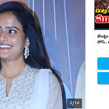
సరికొత్త కార్ లాంచ్
నిజామాబాద్
్యం
కామారెడ్డి
ి
రంగారెడ్డి
వికారాబాద్
టెంట్లు
వరంగల్
పోసి..
హన్మకొండ
జనగాం
జయశంకర్
మహబూబాబాద్
ములుగు
2/14