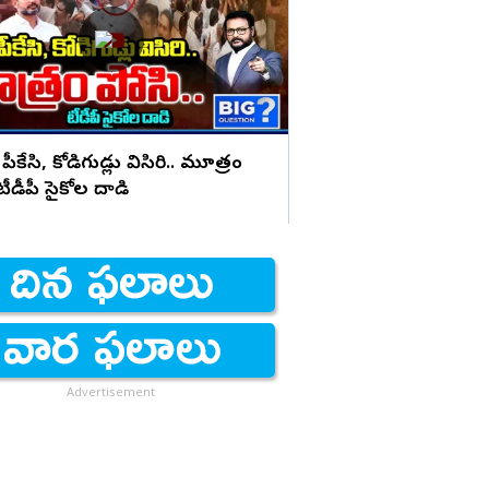
భయపెడుతున్న PK కామె
 పీకేసి, కోడిగుడ్లు విసిరి.. మూత్రం
 టీడీపీ సైకోల దాడి
Advertisement