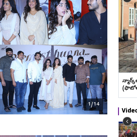
బేడ్కర్‌ కోనసీమ
రాజన్న
ఫొటోలు
మేటి చిత్రా
ిక్...
ఏపీలో అద్భుత రాతి కొండ... ఎక్కడో
ఖమ్మం
వీడియోలు
వెబ్ స్టోరీస్
తెలుసా? (ఫొటోలు)
భద్రాద్రి
మహబూబ్‌నగర్
జోగులాంబ
నాగర్ కర్నూల్
నారాయణపేట
వనపర్తి
డెన్మార
మెదక్
(ఫొటో
ములు నెల్లూరు
సంగారెడ్డి
1/14
సిద్దిపేట
Vide
నల్గొండ
సూర్యాపేట
 దీప్కే
ఇక పెట్రోల్ అవసరం లేదు.. Toyota
రామరాజు
యాదాద్రి