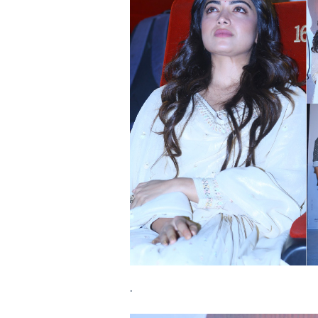
డా. బి ఆర్‌ అం
 హార్ట్.. ఈషా రెబ్బ స్టన్నింగ్
వైట్ డ్రెస్‌లో ప్రగ్యా జైస్వాల్ గ్లామర్ మ్యాజ
ఎడ్యుకేషన్
గుంటూరు
(ఫొటోలు)
కర్ణాటక
బాపట్ల
తమిళనాడు
పల్నాడు
ఢిల్లీ
కృష్ణా
మహారాష్ట్ర
ఎన్టీఆర్
ఒడిశా
కర్నూలు
నంద్యాల
ప్రకాశం
శ్రీపొట్టి శ్రీరా
శ్రీకాకుళం
విశాఖపట్నం
.
అనకాపల్లి
ద్దు.. హోంమంత్రి ప్రకటన
కాక్రోచ్ పార్టీ మరో సంచలనం అభిజీత్
అల్లూరి సీతా