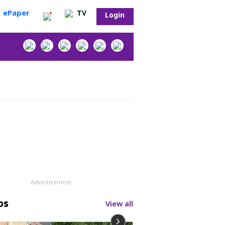
ePaper
TV
Login
‌
Advertisement
os
View all
సా?