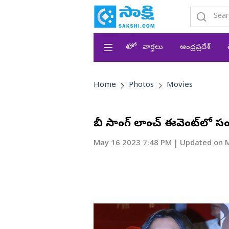
Skip to main content
custom menu
హోం
వార్తలు
ఆంధ్రప్రదేశ్
పాలిటిక్స్
ఏపీ వార్తలు
Breadcrumb
Home
Photos
Movies
క్రైమ్
ఫ్యాక్ట్ చెక్
వార్తలు
ఎడిటోరియల్
జాతీయం
అమరావతి
సినిమా
గెస్ట్ కాలమ్
బేబీ సాంగ్‌ లాంచ్‌ ఈవెంట్‌లో సం
ఎన్‌ఆర్‌ఐ
అనంతపురం
క్రీడలు
కార్టూన్
May 16 2023 7:48 PM
ప్రపంచం
| Updated on
శ్రీ సత్యసాయి
M
బిజినెస్
సోషల్ మీడియా
సాక్షి ఒరిజినల్స్
చిత్తూరు
డింగ్ డాంగ్ 2.0
పాడ్‌కాస్ట్‌
గుడ్ న్యూస్
తిరుపతి
గరం గరం వార్తలు
దిన ఫలాలు
తూర్పు గోదావర
యూట్యూబ్ డిజిటల్
వార ఫలాలు
కాకినాడ
సాగుబడి