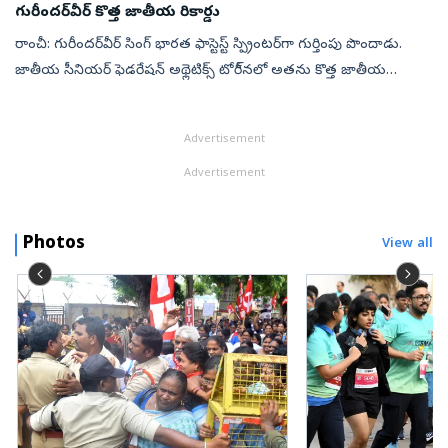
గురీందర్‌వీర్‌ కొత్త జాతీయ రికార్డు
రాంచీ: గురీందర్‌వీర్‌ సింగ్‌ భారత ఫాస్టెస్ట్‌ స్ప్రింటర్‌గా గుర్తింపు పొందాడు.
జాతీయ సీనియర్‌ ఫెడరేషన్‌ అథ్లెటిక్స్‌ టోరీ్నలో అతను కొత్త జాతీయ
రికార్డును నెలకొల్పాడు. 100 మీటర్ల పరుగును 10.09 సెకన్లలో...
Advertisement
Advertisement
Photos
View all