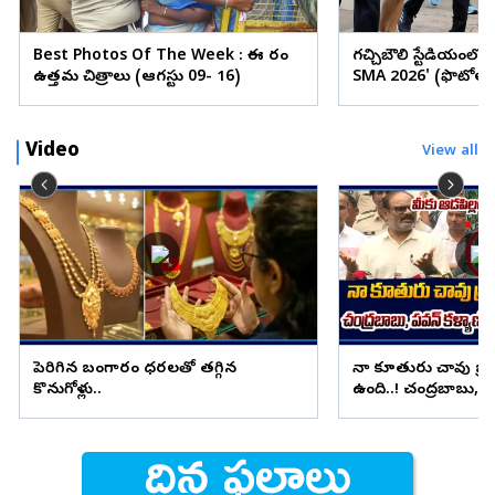
Best Photos Of The Week : ఈ వారం
గచ్చిబౌలి స్టేడియంలో
ఉత్తమ చిత్రాలు (ఆగస్టు 09- 16)
SMA 2026' (ఫొటోలు
Video
View all
పెరిగిన బంగారం ధరలతో తగ్గిన
నా కూతురు చావు బ్
కొనుగోళ్లు..
ఉంది..! చంద్రబాబు, ప
ప్రియాంక తండ్రి ఫైర్