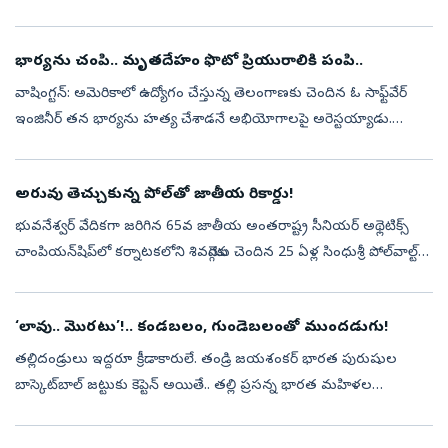
అమెరికాలోని వాషింగ్టన్‌ స్టేట్‌ బెల్‌వ్యూ పోలీసులు జరిపిన విచారణలో..రజిత...
భార్యను చంపి.. మృతదేహం ఫొటో ప్రియురాలికి పంపి..
వాషింగ్టన్‌: అమెరికాలో ఉద్యోగం చేస్తున్న తెలంగాణకు చెందిన ఓ సాఫ్ట్‌వేర్‌
ఇంజినీర్‌ తన భార్యను హత్య చేశాడనే అభియోగాలపై అరెస్టయ్యాడు.
తొమ్మిది నెలలపాటు సాగిన దర్యాప్తు చేసిన అనంతరం పోలీసులు అతడిపై
ఫస్ట్...
అరువు తెచ్చుకున్న పోల్‌తో జాతీయ రికార్డు!
భువ‌నేశ్వ‌ర్ వేదిక‌గా జ‌రిగిన 65వ జాతీయ అంత‌రాష్ట్ర సీనియ‌ర్ అథ్లెటిక్స్
చాంపియ‌న్‌షిప్‌లో క‌ర్నాట‌క‌లోని శివ‌మొగ్గ‌కు చెందిన 25 ఏళ్ల సింధుశ్రీ పోల్‌వాల్ట్‌లో
జాతీయ‌ రికార్డు నెల‌కొల్పింది. అరువు తెచ్...
‘లావు.. మొరటు’!.. కండబలం, గుండెబలంతో ముందడుగు!
తల్లిదండ్రులు ఇద్దరూ క్రీడాకారులే. తండ్రి జయశంకర్‌ భారత పురుషుల
బాస్కెట్‌బాల్‌ జట్టుకు కెప్టెన్‌ అయితే.. తల్లి ప్రసన్న భారత మహిళల
బాస్కెట్‌బాల్‌ జట్టుకు సారథి. ఆ తర్వాత ఇద్దరూ కోచ్‌లుగా మారి ఆటతో
ప్రయ...