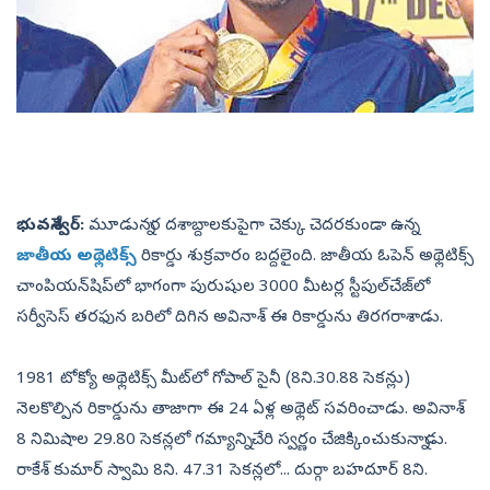
భువనేశ్వర్‌:
మూడున్నర దశాబ్దాలకుపైగా చెక్కు చెదరకుండా ఉన్న
జాతీయ అథ్లెటిక్స్‌
రికార్డు శుక్రవారం బద్దలైంది. జాతీయ ఓపెన్‌ అథ్లెటిక్స్‌
చాంపియన్‌షిప్‌లో భాగంగా పురుషుల 3000 మీటర్ల స్టీపుల్‌చేజ్‌లో
సర్వీసెస్‌ తరఫున బరిలో దిగిన అవినాశ్‌ ఈ రికార్డును తిరగరాశాడు.
1981 టోక్యో అథ్లెటిక్స్‌ మీట్‌లో గోపాల్‌ సైనీ (8ని.30.88 సెకన్లు)
నెలకొల్పిన రికార్డును తాజాగా ఈ 24 ఏళ్ల అథ్లెట్‌ సవరించాడు. అవినాశ్‌
8 నిమిషాల 29.80 సెకన్లలో గమ్యాన్ని చేరి స్వర్ణం చేజిక్కించుకున్నాడు.
రాకేశ్‌ కుమార్‌ స్వామి 8ని. 47.31 సెకన్లలో... దుర్గా బహదూర్‌ 8ని.