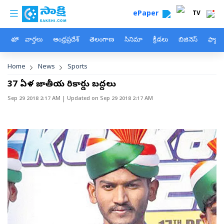
custom menu
Skip to main content
ePaper
TV
హోం
వార్తలు
ఆంధ్రప్రదేశ్
తెలంగాణ
సినిమా
క్రీడలు
బిజినెస్
ఫ్యామ
Breadcrumb
Home
News
Sports
37 ఏళ్ల జాతీయ రికార్డు బద్దలు
Sep 29 2018 2:17 AM
| Updated on
Sep 29 2018 2:17 AM