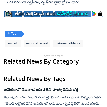
48.29 వరుసగా ద్వితీయ, తృతీయ స్థానాల్లో నిలిచారు.
# Tag
avinash
national record
national athletics
Advertisement
Related News By Category
Related News By Tags
అమెరికాలో బెజవాడ యువతిని హత్య చేసిన భర్త
మొగల్రాజపురం (విజయవాడ తూర్పు): విజయవాడకు చెందిన సబ్బినేని రజిత
గతేడాది అక్టోబర్‌ 27న అమెరికాలో అనుమానాస్పద స్థితిలో మరణించింది.