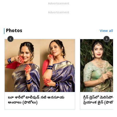
Advertisement
Advertisement
Photos
View all
బ్లూ శారీలో టాలీవుడ్ నటి అనసూయ
గ్రీన్ డ్రెస్‌లో మెరిసిపో
అందాలు (ఫొటోలు)
ప్రియాంక జైన్ (ఫొటోల