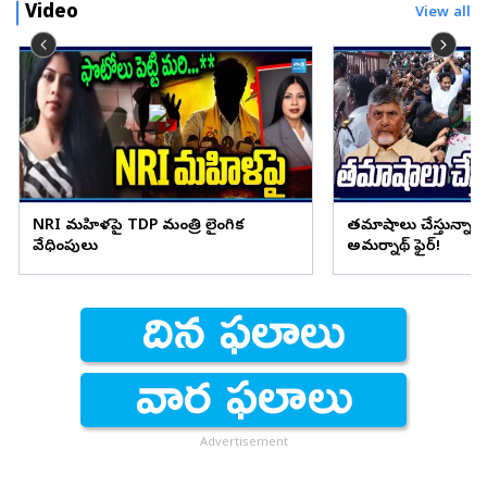
Video
View all
NRI మహిళపై TDP మంత్రి లైంగిక
తమాషాలు చేస్తున్నార
వేధింపులు
అమర్నాథ్ ఫైర్!
Advertisement