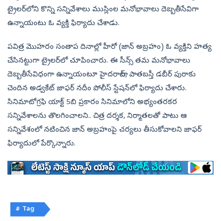
ట్రైలర్‌లోని కొన్ని సన్నివేశాలు ముస్లింల మనోభావాలు దెబ్బతీసేవిగా
ఉన్నాయంటు ఓ వ్యక్తి ఫిర్యాదు చేశాడు.
పవిత్ర మొహరం సంతాప దినాల్లో హీరో (జాన్‌ అబ్రహం) ఓ వ్యక్తిని హత్య
చేసినట్టుగా ట్రైలర్‌లో చూపించారు. ఈ సీన్స్‌ తమ మనోభావాలు
దెబ్బతీసేవిధంగా ఉన్నాయంటూ హైదరాబాద్‌, పాతబస్తీ డబీర్‌ పురాకు
చెందిన అడ్వకేట్‌ జాఫర్‌ నదీం పోలీస్‌ స్టేషన్‌లో ఫిర్యాదు చేశారు.
సినిమాటోగ్రఫి యాక్ట్ 5బి ప్రకారం సినిమాలోని అభ్యంతరకర
సన్నివేశాలను తొలగించాలని.. చిత్ర దర్శక, నిర్మాతలతో పాటు ఆ
సన్నివేశంలో నటించిన జాన్‌ అబ్రహంపై చర్యలు తీసుకోవాలని జాఫర్‌
ఫిర్యాదులో పేర్కొన్నారు.
# Tag