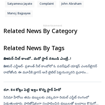
Satyameva Jayate
Complaint
John Abraham
Manoj Bajpayee
Advertisement
Related News By Category
Related News By Tags
జూనియర్-నీల్ కాంబో.. మరో స్టార్ నటుడి ఎంట్రీ..!
జూనియర్ ఎన్టీఆర్- ప్రశాంత్ నీల్ కాంబోలో ఓ పవర్‌ఫుల్ యాక్షన్‌ ఎంటర్‌టైనర్
రాబోతోంది. ఈ మూవీకి డ్రాగన్ అనే టైటిల్‌ పెట్టనున్నారని ప్రచారం
జరుగుతోంది. కేజీఎఫ్ తర్వాత నీల్ తెరకెక్కిస్తోన్న మూవీ కావడంతో టా...
రూ. 84 కోట్లు పెట్టి ఇల్లు కొన్న స్టార్‌ హీరో
సినిమా హీరోలు తమ డబ్బులకు ఎక్కువగా రియల్‌ ఎస్టేట్‌ రంగంలో
పెడుతుంటారు. పారితోషికంగా సంపాదించిన డబ్బులతో బంగ్లాలు కొనుగోలు