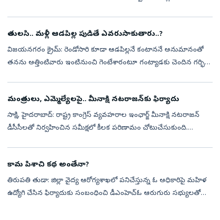
చేసి.. విలాసవంతమైన జీవితాన్ని గడుపుతుంటారు. తాజాగా బాలీవుడ్‌ హీరో
జాన్‌ అబ్రహం...
తులసి.. మళ్లీ ఆడపిల్ల పుడితే ఎవరుసాకుతారు..?
విజయనగరం క్రైమ్‌: రెండోసారి కూడా ఆడపిల్లనే కంటాననే అనుమానంతో
తనను అత్తింటివారు ఇంటినుంచి గెంటేశారంటూ గంట్యాడకు చెందిన గర్భిణి
తులసి సోమవారం విజయనగరం మహిళా పోలీస్‌ స్టేషన్‌ను ఆశ్రయించింది.
ఈ ఘటనపై బాధ...
మంత్రులు, ఎమ్మెల్యేలపై.. మీనాక్షి నటరాజన్‌కు ఫిర్యాదు
సాక్షి, హైదరాబాద్‌: రాష్ట్ర కాంగ్రెస్‌ వ్యవహరాల ఇంఛార్జ్ మీనాక్షి నటరాజన్
డీసీసీలతో నిర్వహించిన సమీక్షలో కీలక పరిణామం చోటుచేసుకుంది.
రాష్ట్రంలోని మంత్రుల, ఎమ్మెల్యేల సహాకారం తమకు ఎంతమాత్రం లేదని
డీసీస...
కామ పిశాచి కథ అంతేనా?
తిరుపతి తుడా: జిల్లా వైద్య ఆరోగ్యశాఖలో పనిచేస్తున్న ఓ అధికారిపై మహిళ
ఉద్యోగి చేసిన ఫిర్యాదుకు సంబంధించి డీఎంహెచ్‌ఓ ఆరుగురు సభ్యులతో
విచారణ కమిటీని ఏర్పాటు చేశారు. కానీ ఆరోపణలు ఎదుర్కొంటున్న
అడ్మిని్రస...