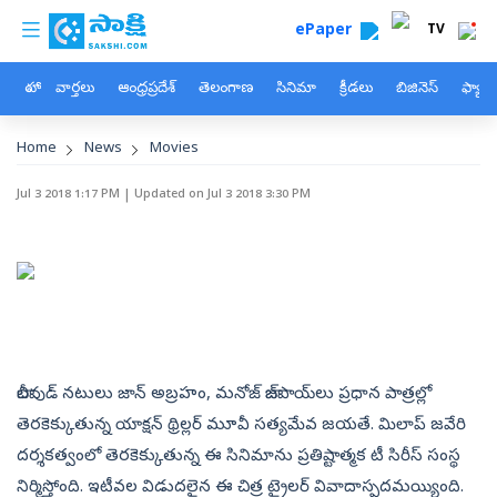
custom menu
Skip to main content
ePaper
TV
హోం
వార్తలు
ఆంధ్రప్రదేశ్
తెలంగాణ
సినిమా
క్రీడలు
బిజినెస్
ఫ్యామ
Breadcrumb
Home
News
Movies
Jul 3 2018 1:17 PM
| Updated on
Jul 3 2018 3:30 PM
బాలీవుడ్ నటులు జాన్‌ అబ్రహం, మనోజ్‌ బాజ్‌పాయ్‌లు ప్రధాన పాత్రల్లో
తెరకెక్కుతున్న యాక్షన్‌ థ్రిల్లర్‌ మూవీ సత్యమేవ జయతే. మిలాప్‌ జవేరి
దర్శకత్వంలో తెరకెక్కుతున్న ఈ సినిమాను ప్రతిష్టాత్మక టీ సిరీస్‌ సంస్థ
నిర్మిస్తోంది. ఇటీవల విడుదలైన ఈ చిత్ర ట్రైలర్‌ వివాదాస్పదమయ్యింది.