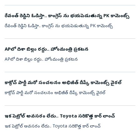
రేవంత్ రెడ్డిని ఓడిస్తా.. కాంగ్రెస్ ను భయపెడుతున్న PK కామెంట్స్
రేవంత్ రెడ్డిని ఓడిస్తా.. కాంగ్రెస్ ను భయపెడుతున్న PK కామెంట్స్
APలో దిశా బిల్లు రద్దు.. హోంమంత్రి ప్రకటన
APలో దిశా బిల్లు రద్దు.. హోంమంత్రి ప్రకటన
కాక్రోచ్ పార్టీ మరో సంచలనం అభిజీత్ దీప్కే కామెంట్స్ వైరల్
కాక్రోచ్ పార్టీ మరో సంచలనం అభిజీత్ దీప్కే కామెంట్స్ వైరల్
ఇక పెట్రోల్ అవసరం లేదు.. Toyota సరికొత్త కార్ లాంచ్
ఇక పెట్రోల్ అవసరం లేదు.. Toyota సరికొత్త కార్ లాంచ్