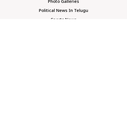
Photo Galleries
Political News In Telugu
Sports News
TS Politics News
Telangana News
Telugu Movie Reviews
Company
About Us
Contact Us
Media Kit
Terms And Conditions