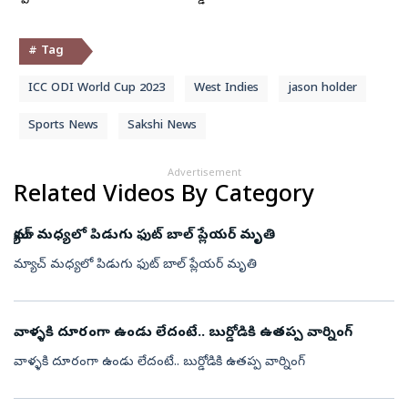
# Tag
ICC ODI World Cup 2023
West Indies
jason holder
Sports News
Sakshi News
Advertisement
Related Videos By Category
మ్యాచ్ మధ్యలో పిడుగు ఫుట్ బాల్ ప్లేయర్ మృతి
మ్యాచ్ మధ్యలో పిడుగు ఫుట్ బాల్ ప్లేయర్ మృతి
వాళ్ళకి దూరంగా ఉండు లేదంటే.. బుర్డోడికి ఉతప్ప వార్నింగ్
వాళ్ళకి దూరంగా ఉండు లేదంటే.. బుర్డోడికి ఉతప్ప వార్నింగ్