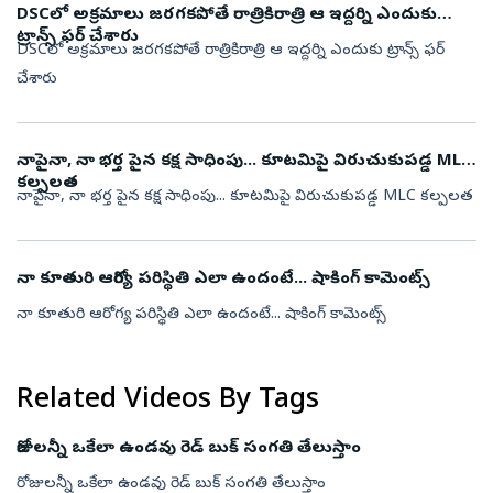
DSCలో అక్రమాలు జరగకపోతే రాత్రికిరాత్రి ఆ ఇద్దర్ని ఎందుకు
ట్రాన్స్ ఫర్ చేశారు
DSCలో అక్రమాలు జరగకపోతే రాత్రికిరాత్రి ఆ ఇద్దర్ని ఎందుకు ట్రాన్స్ ఫర్
చేశారు
నాపైనా, నా భర్త పైన కక్ష సాధింపు... కూటమిపై విరుచుకుపడ్డ MLC
కల్పలత
నాపైనా, నా భర్త పైన కక్ష సాధింపు... కూటమిపై విరుచుకుపడ్డ MLC కల్పలత
నా కూతురి ఆరోగ్య పరిస్థితి ఎలా ఉందంటే... షాకింగ్ కామెంట్స్
నా కూతురి ఆరోగ్య పరిస్థితి ఎలా ఉందంటే... షాకింగ్ కామెంట్స్
Related Videos By Tags
రోజులన్నీ ఒకేలా ఉండవు రెడ్ బుక్ సంగతి తేలుస్తాం
రోజులన్నీ ఒకేలా ఉండవు రెడ్ బుక్ సంగతి తేలుస్తాం