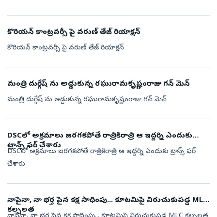
కొరియన్ కాంట్రవర్సీ పై వరుణ్ తేజ్ రియాక్షన్
కొరియన్ కాంట్రవర్సీ పై వరుణ్ తేజ్ రియాక్షన్
మంత్రి దుర్గేష్ ను అడ్డుకున్న రఘురామకృష్ణంరాజు గన్ మెన్
మంత్రి దుర్గేష్ ను అడ్డుకున్న రఘురామకృష్ణంరాజు గన్ మెన్
DSCలో అక్రమాలు జరగకపోతే రాత్రికిరాత్రి ఆ ఇద్దర్ని ఎందుకు
ట్రాన్స్ ఫర్ చేశారు
DSCలో అక్రమాలు జరగకపోతే రాత్రికిరాత్రి ఆ ఇద్దర్ని ఎందుకు ట్రాన్స్ ఫర్
చేశారు
నాపైనా, నా భర్త పైన కక్ష సాధింపు... కూటమిపై విరుచుకుపడ్డ MLC
కల్పలత
నాపైనా, నా భర్త పైన కక్ష సాధింపు... కూటమిపై విరుచుకుపడ్డ MLC కల్పలత