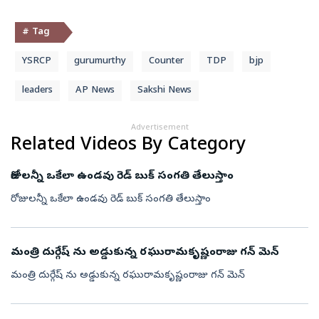
# Tag
YSRCP
gurumurthy
Counter
TDP
bjp
leaders
AP News
Sakshi News
Advertisement
Related Videos By Category
రోజులన్నీ ఒకేలా ఉండవు రెడ్ బుక్ సంగతి తేలుస్తాం
రోజులన్నీ ఒకేలా ఉండవు రెడ్ బుక్ సంగతి తేలుస్తాం
మంత్రి దుర్గేష్ ను అడ్డుకున్న రఘురామకృష్ణంరాజు గన్ మెన్
మంత్రి దుర్గేష్ ను అడ్డుకున్న రఘురామకృష్ణంరాజు గన్ మెన్