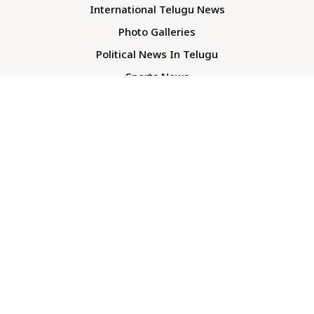
International Telugu News
Photo Galleries
Political News In Telugu
Sports News
TS Politics News
Telangana News
Telugu Movie Reviews
Company
About Us
Contact Us
Media Kit
Terms And Conditions