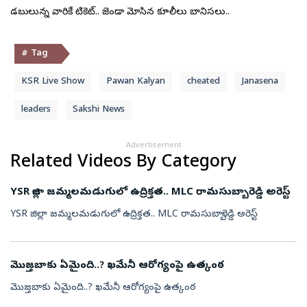
డబ్బులున్న వారికే టికెట్.. జెండా మోసిన కూలీలు బానిసలు..
# Tag
KSR Live Show
Pawan Kalyan
cheated
Janasena
leaders
Sakshi News
Advertisement
Related Videos By Category
YSR జిల్లా జమ్మలమడుగులో ఉద్రిక్తత.. MLC రామసుబ్బారెడ్డి అరెస్ట్
YSR జిల్లా జమ్మలమడుగులో ఉద్రిక్తత.. MLC రామసుబ్బారెడ్డి అరెస్ట్
మొజ్తబాకు ఏమైంది..? ఖమేనీ ఆరోగ్యంపై ఉత్కంఠ
మొజ్తబాకు ఏమైంది..? ఖమేనీ ఆరోగ్యంపై ఉత్కంఠ