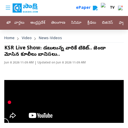
custom menu
Skip to main content
ePaper
TV
హోం
వార్తలు
ఆంధ్రప్రదేశ్
తెలంగాణ
సినిమా
క్రీడలు
బిజినెస్
ఫ్యామ
Breadcrumb
Home
Video
News-Videos
KSR Live Show: డబ్బులున్న వారికే టికెట్.. జెండా
మోసిన కూలీలు బానిసలు..
Jun 8 2026 11:09 AM
| Updated on
Jun 8 2026 11:09 AM