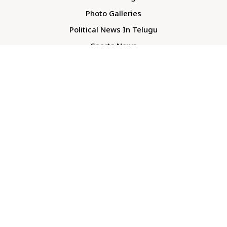
Photo Galleries
Political News In Telugu
Sports News
TS Politics News
Telangana News
Telugu Movie Reviews
Company
About Us
Contact Us
Media Kit
Terms And Conditions