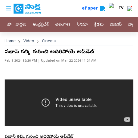
custom menu
Skip to main content
ePaper
TV
హోం
వార్తలు
ఆంధ్రప్రదేశ్
తెలంగాణ
సినిమా
క్రీడలు
బిజినెస్
ఫ్యామ
Breadcrumb
Home
Video
Cinema
ప్రభాస్ కల్కి గురించి అదిరిపోయే అప్‌డేట్
Feb 9 2024 12:20 PM
| Updated on
Mar 22 2024 11:24 AM
ప్రభాస్ కల్కి గురించి అదిరిపోయే అప్‌డేట్