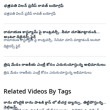
ఛత్రపతి విలన్ ప్రదీప్ రావత్ బయోగ్రఫీ
ఛత్రపతి విలన్ ప్రదీప్ రావత్ బయోగ్రఫీ
రామాయణ కాస్ట్యూమ్ పై కాంట్రవర్సీ.. సినిమా చూసి మాట్లాడండి
అంటూ డిజైనర్స్ ఫైర్
రామాయణ కాస్ట్యూమ్ పై కాంట్రవర్సీ.. సినిమా చూసి మాట్లాడండి అంటూ
డిజైనర్స్ ఫైర్
త్రిష మేడం రాజకీయ‌ ఎంట్రీ కోసం ఎదురుచూస్తున్న అభిమానులు
త్రిష మేడం రాజకీయ‌ ఎంట్రీ కోసం ఎదురుచూస్తున్న అభిమానులు
Related Videos By Tags
రాను బొంబైకి రాను పాటకి క్లాస్ లో టీచర్ల డ్యాన్సు.. తిట్టిపోస్తున్న
నెటిజన్స్