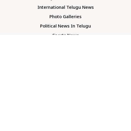
International Telugu News
Photo Galleries
Political News In Telugu
Sports News
TS Politics News
Telangana News
Telugu Movie Reviews
Company
About Us
Contact Us
Media Kit
Terms And Conditions