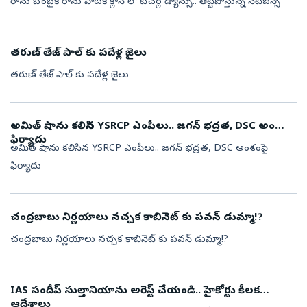
రాను బొంబైకి రాను పాటకి క్లాస్ లో టీచర్ల డ్యాన్సు.. తిట్టిపోస్తున్న నెటిజన్స్
తరుణ్ తేజ్ పాల్ కు పదేళ్ల జైలు
తరుణ్ తేజ్ పాల్ కు పదేళ్ల జైలు
అమిత్ షాను కలిసిన YSRCP ఎంపీలు.. జగన్ భద్రత, DSC అంశంపై
ఫిర్యాదు
అమిత్ షాను కలిసిన YSRCP ఎంపీలు.. జగన్ భద్రత, DSC అంశంపై
ఫిర్యాదు
చంద్రబాబు నిర్ణయాలు నచ్చక కాబినెట్ కు పవన్ డుమ్మా!?
చంద్రబాబు నిర్ణయాలు నచ్చక కాబినెట్ కు పవన్ డుమ్మా!?
IAS సందీప్ సుల్తానియాను అరెస్ట్ చేయండి.. హైకోర్టు కీలక
ఆదేశాలు