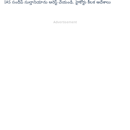
IAS సందీప్ సుల్తానియాను అరెస్ట్ చేయండి.. హైకోర్టు కీలక ఆదేశాలు
Advertisement