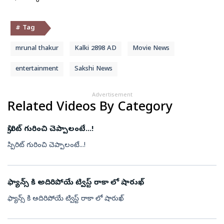
# Tag
mrunal thakur
Kalki 2898 AD
Movie News
entertainment
Sakshi News
Advertisement
Related Videos By Category
స్పిరిట్ గురించి చెప్పాలంటే...!
స్పిరిట్ గురించి చెప్పాలంటే...!
ఫ్యాన్స్ కి అదిరిపోయే ట్విస్ట్ రాకా లో షారుఖ్
ఫ్యాన్స్ కి అదిరిపోయే ట్విస్ట్ రాకా లో షారుఖ్