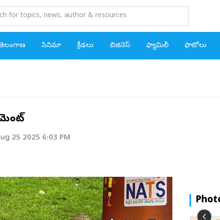
తెలంగాణ
సినిమా
క్రీడలు
బిజినెస్
ఫ్యామిలీ
ఫొటోలు
తెలంగాణ వార్తలు
సమస్తం
సమస్తం
సమస్తం
సమస్తం
న్యూస్
హైదరాబాద్
టాలీవుడ్
క్రికెట్
మార్కెట్
ఉమెన్‌ పవర్‌
సినిమా
ఆదిలాబాద్
బిగ్ బాస్
ఇతర క్రీడలు
టెక్నాలజీ
వింతలు విశేషాలు
క్రీడలు
్నమెంట్
కొమరం భీమ్
రివ్యూలు
కార్పొరేట్
ఫన్ డే
బిజినెస్
ug 25 2025 6:03 PM
నిర్మల్
గాసిప్స్
రియల్టీ
లైఫ్‌స్టైల్‌
వైఎస్‌ జగన్
కరీంనగర్
ఓటీటీ
ఆటోమొబైల్
ఎక్స్‌ట్రా
ఫ్యామిలీ
మంచిర్యాల
బాలీవుడ్
పర్సనల్‌ ఫైనాన్స్‌
ఈవెంట్స్
ి
జగిత్యాల
సౌత్‌ ఇండియా
ఎకానమీ
భక్తి
Phot
పెద్దపల్లి
హాలీవుడ్
మీకు తెలు