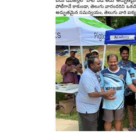
ఐదు డివిజన్లలో పోటీ పడి తమ అద్భుతమైన 
పోటీగానే కాకుండా, తెలుగు వారందరిని ఒకచోట 
విజయనగరం
అద్భుతమైన సమన్వయం, తెలుగు వారి ఐక్యతక
పార్వతీపురం మన
పశ్చిమ గోదావర
ఏలూరు
వైఎస్సార్
అన్నమయ్య