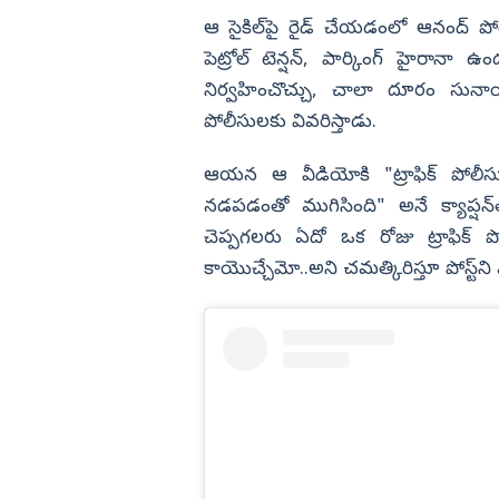
ఆ సైకిల్‌పై రైడ్‌ చేయడంలో ఆనంద్‌ ప
పెట్రోల్‌ టెన్షన్‌, పార్కింగ్‌ హైరానా
నిర్వహించొచ్చు, చాలా దూరం సునాయ
పోలీసులకు వివరిస్తాడు.
ఆయన ఆ వీడియోకి "ట్రాఫిక్ పోలీస
నడపడంతో ముగిసింది" అనే క్యాప్షన
చెప్పగలరు ఏదో ఒక రోజు ట్రాఫిక్ 
కాయొచ్చేమో..అని చమత్కిరిస్తూ పోస్ట్‌