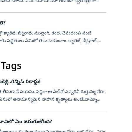
ంచలు చేశారు. ఎవరి సహాయమూ లేకుండా స్వతంత్రంగా...
లి?
ో క్యారెట్, బీట్రూట్, ముల్లంగి, కంద, చేమదుంప వంటి
ీట్రూట్,
 Tags
.గిన్నిస్‌ రికార్డు!
 తీసుకునే వయసు. పెద్దగా ఆ ఏజ్‌లో ఎవ్వరినీ గుర్తుపట్టలేరు,
వయసులో అసామాన్యమైన సాహస కృత్యాలు అంటే..వామ్మో
 బావిలో ఏం జరుగుతోంది?