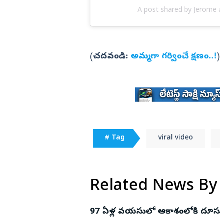
A post shared by Jerome 
(
చదవండి:
అమ్మగా గర్వించే క్షణం..!
)
# Tag
viral video
Related News By
97 ఏళ్ల వయసులో ఆకాశంలోకి దూసుకెళ్లి.