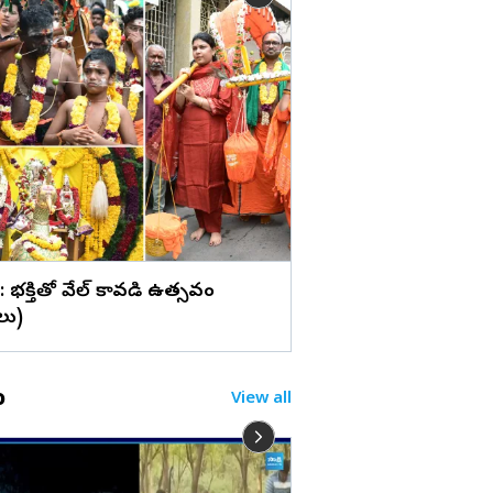
లు
'కనకరాజు'తో హ్యాట్రిక్ కొ
నాయక్ (ఫొటోలు)
 : భక్తితో వేల్ కావడి ఉత్సవం
లు)
o
View all
రాష్ట్రమంతటా రౌడీ రాజ