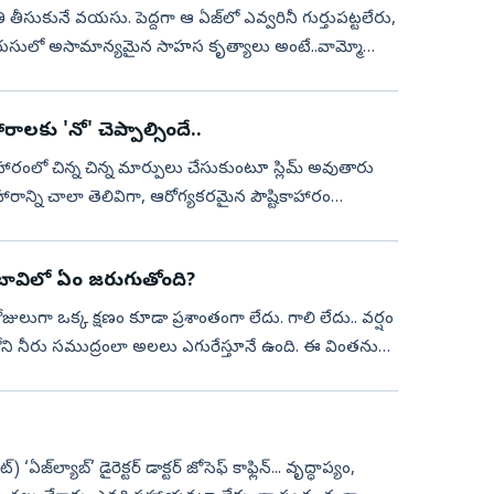
 తీసుకునే వయసు. పెద్దగా ఆ ఏజ్‌లో ఎవ్వరినీ గుర్తుపట్టలేరు,
వయసులో అసామాన్యమైన సాహస కృత్యాలు అంటే..వామ్మో
ాలకు 'నో' చెప్పాల్సిందే..
రంలో చిన్న చిన్న మార్పులు చేసుకుంటూ స్లిమ్‌ అవుతారు
న్ని చాలా తెలివిగా, ఆరోగ్యకరమైన పౌష్టికాహారం
 బావిలో ఏం జరుగుతోంది?
లుగా ఒక్క క్షణం కూడా ప్రశాంతంగా లేదు. గాలి లేదు.. వర్షం
ని నీరు సముద్రంలా అలలు ఎగురేస్తూనే ఉంది. ఈ వింతను
‘ఏజ్‌ల్యాబ్‌’ డైరెక్టర్‌ డాక్టర్‌ జోసెఫ్‌ కాఫ్లిన్‌... వృద్ధాప్యం,