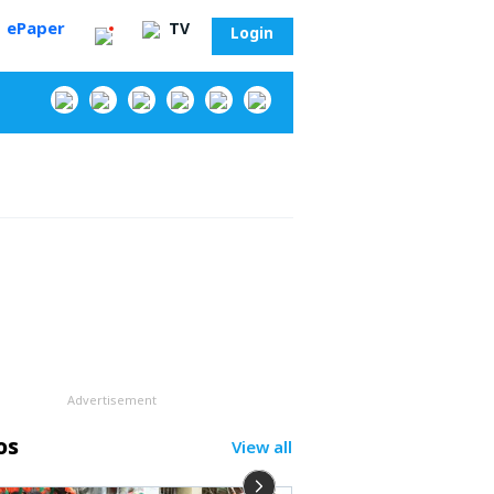
ePaper
TV
Login
‌
Advertisement
os
View all
సా?