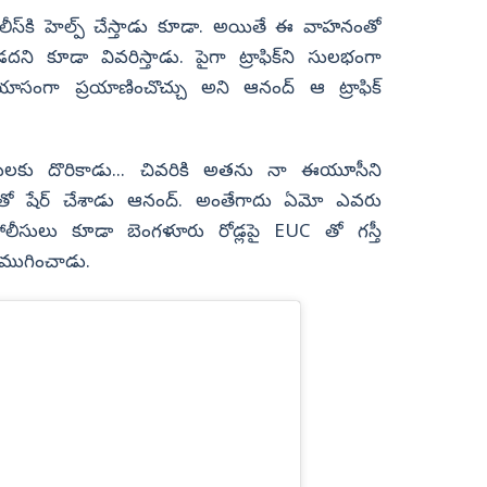
ోలీస్‌కి హెల్ప్‌ చేస్తాడు కూడా. అయితే ఈ వాహనంతో
 ఉండదని కూడా వివరిస్తాడు. పైగా ట్రాఫిక్‌ని సులభంగా
ాసంగా ప్రయాణించొచ్చు అని ఆనంద్‌ ఆ ట్రాఫిక్‌
ులకు దొరికాడు... చివరికి అతను నా ఈయూసీని
్‌తో షేర్ చేశాడు ఆనంద్‌. అంతేగాదు ఏమో ఎవరు
పోలీసులు కూడా బెంగళూరు రోడ్లపై EUC తో గస్తీ
ని ముగించాడు.