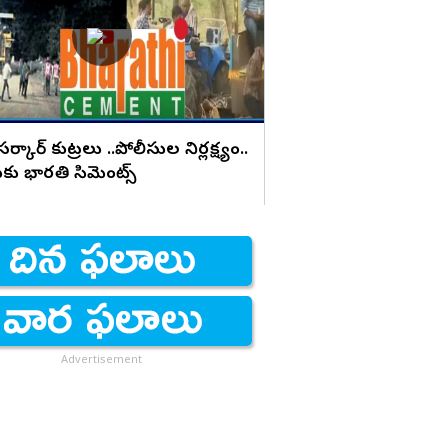
నిరాహార దీక్షలు
్కార్ కుట్రలు ..పోలీసుల నిర్లక్ష్యం..
టుకు భారతి సిమెంట్స్
Advertisement