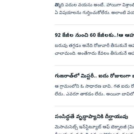
తొమ్మిది పదుల వయసు అంటే.. హాయిగా విశ్రాంతి
ఏ విషయాలను గుర్తించుకోలేరు. అలాంటి 
అనిపిస్తుంది. యువత ...
92 కేజీల నుంచి 60 కేజీలకు..!ఆ ఆహార
బరువు తగ్గడం అనేది రోజువారీ తీసుకునే ఆహా
చాలామంది. అంతేగాదు కేవలం తీసుకునే ఆహారా
తీసుకుంటే..బరువు తగ్గడం ...
గుజరాత్‌లో మిస్టరీ.. ఐదు రోజులుగా
ఆ గ్రామంలోని ఓ సాధారణ బావి.. గత ఐదు రోజు
లేదు.. ఎవరూ తాకడం లేదు.. అయినా బావిలో
చూసిన గ్రామస్థులు...
సంసిద్ధతే వృద్ధాప్యానికి దీర్ఘాయువు
మెసాచుసెట్స్‌ ఇన్‌స్టిట్యూట్‌ ఆఫ్‌ టెక్నాలజీ (మిట్‌) 