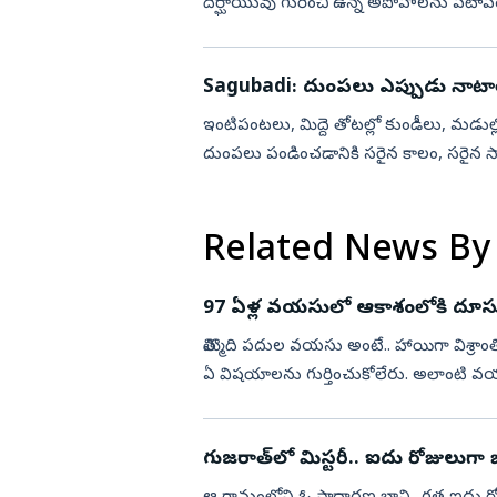
దీర్ఘాయువు గురించి ఉన్న అపోహలను పటాప
Sagubadi: దుంపలు ఎప్పుడు నాటా
ఇంటిపంటలు, మిద్దె తోటల్లో కుండీలు, మడుల్ల
దుంపలు పండించడానికి సరైన కాలం, సరైన సాగు పద్ధతులు ఏమిటో తెలుసుకుందాం. క్యారెట్, బ
ముల్లంగి వంటి దుం...
Related News By
97 ఏళ్ల వయసులో ఆకాశంలోకి దూసుకెళ్లి.
తొమ్మిది పదుల వయసు అంటే.. హాయిగా విశ్రాంతి
ఏ విషయాలను గుర్తించుకోలేరు. అలాంటి 
అనిపిస్తుంది. యువత ...
గుజరాత్‌లో మిస్టరీ.. ఐదు రోజులుగా