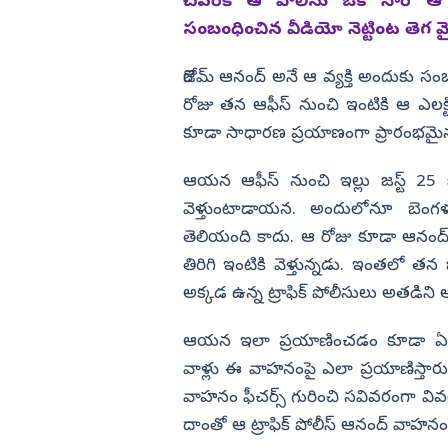
 చలసాని
వరుడు కళ్యాణి ఫైర్
చివరికి ఆ పోలీసు ఒక సారి ఆ స
సంబంధించిన వీడియో నెట్టింట తెగ వ
విజయనగరం
పార్వతీపురం మన
జెరోమ్ ఆనంద్ అనే ఆ వ్యక్తి అందుకు సంబ
పశ్చిమ గోదావర
రోజు తన ఆఫీస్‌ నుంచి ఇంటికి ఆ ఎలక్ట్ర
ఏలూరు
కూడా సాధారణ ప్రయాణంగా ప్రారంభమైన 
వైఎస్సార్
ఆయన ఆఫీస్‌ నుంచి ఇల్లు జస్ట్‌ 25
అన్నమయ్య
వెళ్తుంటాడాయన. అందులోనూ బెంగ
తెలియంది కాదు. ఆ రోజు కూడా ఆనంద్‌
తిరిగి ఇంటికి వెళ్తున్నడు. ఇంతలో తన జర్
అక్కడ ఉన్న ట్రాఫిక్‌ పోలీసులు అతడిన
ఆయన ఇలా ప్రయాణించడం కూడా ఏదైన 
వాళ్లు ఈ వాహనంపై ఎలా ప్రయాణిస్తా
వాహనం ఫీచర్స్‌ గురించి సవివరంగా వివ
దాంతో ఆ ట్రాఫిక్‌ పోలీస్‌ ఆనంద్‌ వాహనం