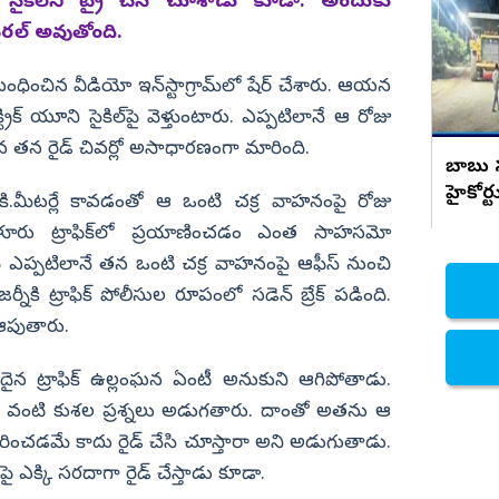
జరిమానా..
ైకిల్‌ని ట్రై చేసి చూశాడు కూడా. అందుకు
ైరల్‌ అవుతోంది.
నిజామాబాద్
్యం
కామారెడ్డి
ంధించిన వీడియో ఇన్‌స్టాగ్రామ్‌లో షేర్‌ చేశారు. ఆయన
ి
రంగారెడ్డి
ిక్‌ యూని సైకిల్‌పై వెళ్తుంటారు. ఎప్పటిలానే ఆ రోజు
వికారాబాద్
తన రైడ్‌ చివర్లో అసాధారణంగా మారింది.
బాబు సర
వరంగల్
హైకోర్
 కి.మీటర్లే కావడంతో ఆ ఒంటి చక్ర వాహనంపై రోజు
హన్మకొండ
ళూరు ట్రాఫిక్‌లో ప్రయాణించడం ఎంత సాహసమో
జనగాం
 ఎప్పటిలానే తన ఒంటి చక్ర వాహనంపై ఆఫీస్‌ నుంచి
నీకి ట్రాఫిక్‌ పోలీసుల రూపంలో సడెన్‌ బ్రేక్‌ పడింది.
జయశంకర్
ి ఆపుతారు.
మహబూబాబాద్
ములుగు
ట్రాఫిక్‌ ఉల్లంఘన ఏంటీ అనుకుని ఆగిపోతాడు.
రు వంటి కుశల ప్రశ్నలు అడుగతారు. దాంతో అతను ఆ
రించడమే కాదు రైడ్‌ చేసి చూస్తారా అని అడుగుతాడు.
పై ఎక్కి సరదాగా రైడ్‌ చేస్తాడు కూడా.