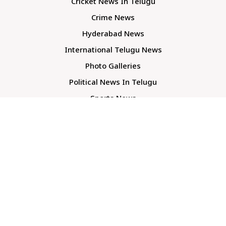
Cricket News In Telugu
Crime News
Hyderabad News
International Telugu News
Photo Galleries
Political News In Telugu
Sports News
TS Politics News
Telangana News
Telugu Movie Reviews
Company
About Us