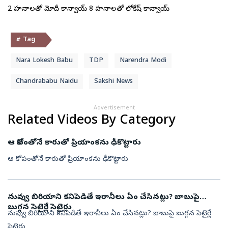
2 వాహనాలతో మోదీ కాన్వాయ్ 8 వాహనాలతో లోకేష్ కాన్వాయ్
# Tag
Nara Lokesh Babu
TDP
Narendra Modi
Chandrababu Naidu
Sakshi News
Advertisement
Related Videos By Category
ఆ కోపంతోనే కారుతో ప్రియాంకను ఢీకొట్టారు
ఆ కోపంతోనే కారుతో ప్రియాంకను ఢీకొట్టారు
నువ్వు బిరియాని కనిపెడితే ఇరానీలు ఏం చేసినట్లు? బాబుపై
బుగ్గన సెటైర్లే సెటైర్లు
నువ్వు బిరియాని కనిపెడితే ఇరానీలు ఏం చేసినట్లు? బాబుపై బుగ్గన సెటైర్లే
సెటైర్లు