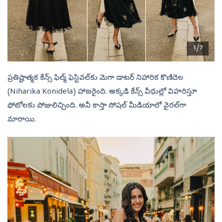
1/7
ప్రతిష్టాత్మక కేన్స్ ఫిల్మ్ ఫెస్టివల్‌కు మెగా డాటర్ నిహారిక కొణిదెల
(Niharika Konidela) హాజరైంది. అక్కడి కేన్స్ వీధుల్లో విహరిస్తూ
ఫోటోలకు పోజులిచ్చింది. అవీ కాస్తా సోషల్ మీడియాలో వైరల్‌గా
మారాయి.