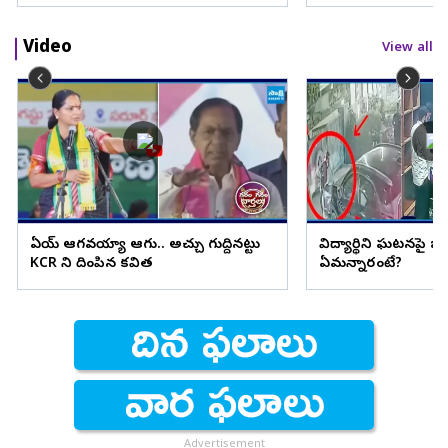
Video
View all
ఏయ్ ఆగవయ్యా ఆగు.. అచ్చు గుద్దినట్టు
విద్యార్థిని ఘటనపై జ
KCR ని దింపిన కవిత
ఏమన్నారంటే?
Advertisement