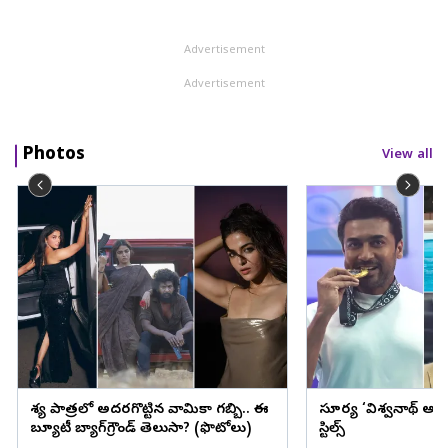
Advertisement
Advertisement
Photos
View all
వేశ్య పాత్రలో అదరగొట్టిన వామికా గబ్బి.. ఈ
సూర్య ‘విశ్వనాథ్ అం
బ్యూటీ బ్యాగ్‌గ్రౌండ్‌ తెలుసా? (ఫొటోలు)
స్టిల్స్