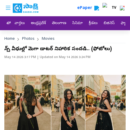
custom menu
Skip to main content
ePaper
TV
హోం
వార్తలు
ఆంధ్రప్రదేశ్
తెలంగాణ
సినిమా
క్రీడలు
బిజినెస్
ఫ్యామ
Breadcrumb
Home
Photos
Movies
కేన్స్ వీధుల్లో మెగా డాటర్ నిహారిక సందడి.. (ఫోటోలు)
May 14 2026 3:17 PM
| Updated on
May 14 2026 3:24 PM