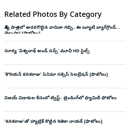
Related Photos By Category
వేశ్య పాత్రలో అదరగొట్టిన వామికా గబ్బి.. ఈ బ్యూటీ బ్యాగ్‌గ్రౌండ్‌
తెలుసా? (ఫొటోలు)
సూర్య ‘విశ్వనాథ్ అండ్ సన్స్’ మూవీ HD స్టిల్స్
‘కొరియన్‌ కనకరాజు’ సినిమా సక్సెస్‌ సెలబ్రేషన్‌ (ఫొటోలు)
విజయ్ విడాకుల కేసులో ట్విస్ట్.. ట్రెండింగ్‌లో ఫ్యామిలీ ఫోటోలు
'కనకరాజు'తో హ్యాట్రిక్ కొట్టిన రితికా నాయక్ (ఫొటోలు)