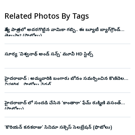
Related Photos By Tags
వేశ్య పాత్రలో అదరగొట్టిన వామికా గబ్బి.. ఈ బ్యూటీ బ్యాగ్‌గ్రౌండ్‌
తెలుసా? (ఫొటోలు)
సూర్య ‘విశ్వనాథ్ అండ్ సన్స్’ మూవీ HD స్టిల్స్
హైదరాబాద్ : అమ్మవారికి బంగారు బోనం సమర్పించిన కొణిదెల
నిహారిక .. ఫొటోలు వైరల్
హైదరాబాద్ లో సందడి చేసిన ‘కాంతారా’ ఫేమ్‌ రుక్మిణి వసంత్‌
(ఫొటోలు)
‘కొరియన్‌ కనకరాజు’ సినిమా సక్సెస్‌ సెలబ్రేషన్‌ (ఫొటోలు)