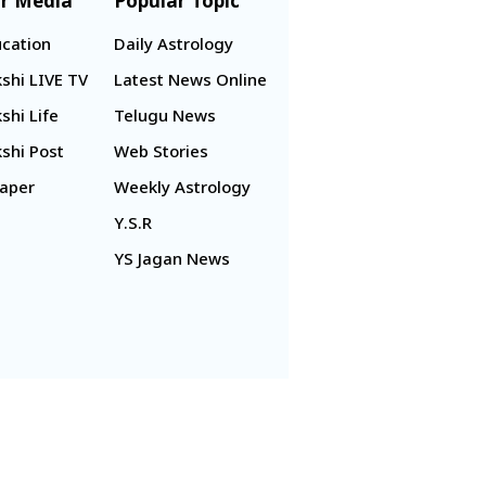
r Media
Popular Topic
cation
Daily Astrology
shi LIVE TV
Latest News Online
shi Life
Telugu News
shi Post
Web Stories
aper
Weekly Astrology
Y.S.R
YS Jagan News