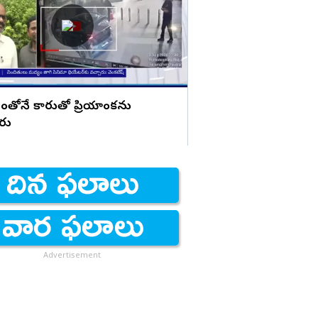
చేసినట్లు? బాబుపై బుగ్గన స
ంతోనే కారుతో ప్రియాంకను
ారు
Advertisement