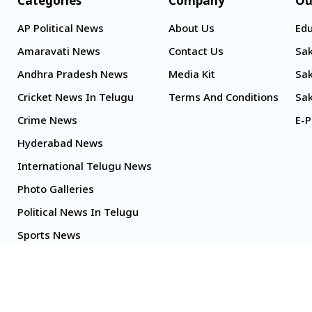
Categories
Company
Ou
AP Political News
About Us
Edu
Amaravati News
Contact Us
Sak
Andhra Pradesh News
Media Kit
Sak
Cricket News In Telugu
Terms And Conditions
Sak
Crime News
E-P
Hyderabad News
International Telugu News
Photo Galleries
Political News In Telugu
Sports News
TS Politics News
Telangana News
Telugu Movie Reviews