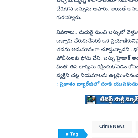
కేంద్ర మంత్రి పెమ్మసాని
వచ్చి మమ్మల్ని కాపాడాలంటూ సమాచారమి
చేరుకొని బస్సును ఆపారు. అయితే అసలు
విజయనగరం
గురయ్యారు.
పార్వతీపురం మన
పశ్చిమ గోదావర
వివరాలు.. మథురై నుంచి బస్సులో వెళ్తున
ఏలూరు
బజ్నాకు చేరుకునేసరికి ఒక ప్రయాణికునిప
తనను అనుమానంగా చూస్తున్నాడని.. భయమే
వైఎస్సార్
పోలీసులకు ఫోను చేసి, బస్సు హైజాక్ అ
అన్నమయ్య
దీంతో తన భార్యను రక్షించుకోవడం క
వ్యక్తిని చట్ట నియమాలను ఉల్లఘించినం
: ప్రకాశం బ్యారేజీలో దూకి యువకు
Crime News
# Tag