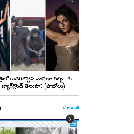
లు
సూర్య ‘విశ్వనాథ్ అండ్
స్టిల్స్
పాత్రలో అదరగొట్టిన వామికా గబ్బి.. ఈ
బ్యాగ్‌గ్రౌండ్‌ తెలుసా? (ఫొటోలు)
o
View all
నువ్వు బిరియాని కనిపె