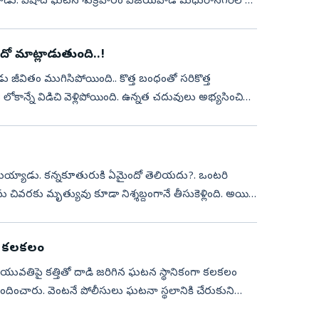
ించాడు. విషాద ఘటన శుక్రవారం విజయవాడ మధురానగర్‌లో
ో మాట్లాడుతుంది..!
జీవితం ముగిసిపోయింది.. కొత్త బంధంతో సరికొత్త
ోకాన్నే విడిచి వెళ్లిపోయింది. ఉన్నత చదువులు అభ్యసించి
రమయ్యాడు. కన్నకూతురుకి ఏమైందో తెలియదు?. ఒంటరి
ివరకు మృత్యువు కూడా నిశ్శబ్దంగానే తీసుకెళ్లింది. అయితే
. కలకలం
యువతిపై కత్తితో దాడి జరిగిన ఘటన స్థానికంగా కలకలం
ందించారు. వెంటనే పోలీసులు ఘటనా స్థలానికి చేరుకుని