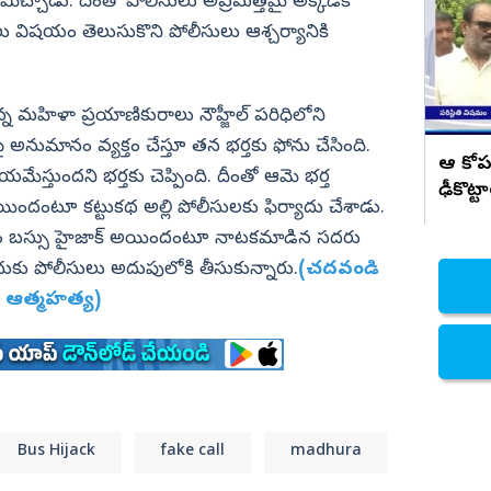
అమలు చెయ్.. అనితకు వరుదు కళ్యాణి
చ్చాడు. దీంతో పోలీసులు అప్రమత్తమై అక్కడికి
సూచన
 విషయం తెలుసుకొని పోలీసులు ఆశ్చర్యానికి
నిజామాబాద్
్యం
కామారెడ్డి
ి
రంగారెడ్డి
్న మహిళా ప్రయాణికురాలు నౌహ్జీల్‌ పరిధిలోని
వికారాబాద్
ై అనుమానం వ్యక్తం చేస్తూ తన భర్తకు ఫోను చేసింది.
ఆ కోప
స్తుందని భర్తకు చెప్పింది. దీంతో ఆమె భర్త
వరంగల్
ఢీకొట్ట
యిందంటూ కట్టుకథ అల్లి పోలీసులకు ఫిర్యాదు చేశాడు.
హన్మకొండ
ోసం బస్సు హైజాక్‌ అయిందంటూ నాటకమాడిన సదరు
జనగాం
దుకు పోలీసులు అదుపులోకి తీసుకున్నారు.
(చదవండి
జయశంకర్
డు ఆత్మహత్య)
మహబూబాబాద్
ములుగు
Bus Hijack
fake call
madhura