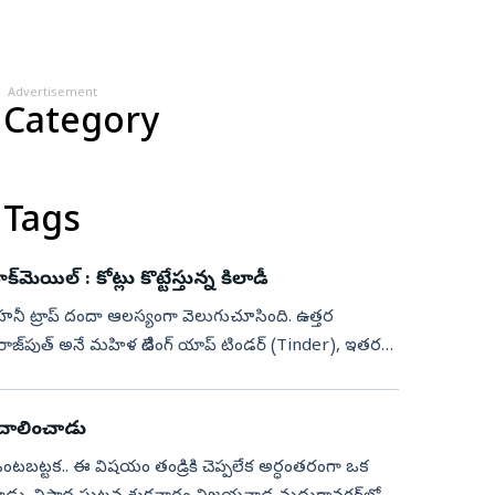
Advertisement
 Category
 Tags
ెయిల్‌ : కోట్లు కొట్టేస్తున్న కిలాడీ
 హనీ ట్రాప్‌ దందా ఆలస్యంగా వెలుగుచూసింది. ఉత్తర
సింగ్ రాజ్‌పుత్ అనే మహిళ డేటింగ్ యాప్ టిండర్ (Tinder), ఇతర
ెప్పలేక తనువు చాలించాడు
టబట్టక.. ఈ విషయం తండ్రికి చెప్పలేక అర్ధంతరంగా ఒక