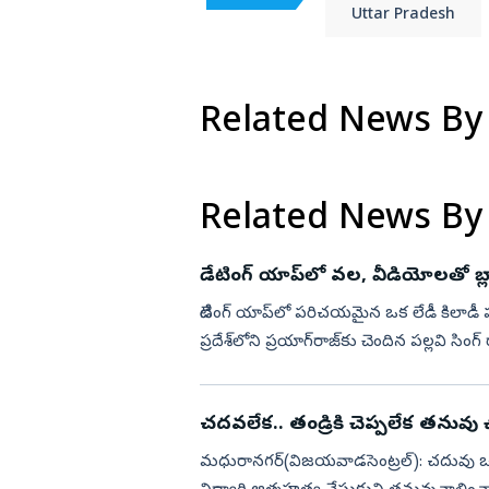
Uttar Pradesh
Related News By
Related News By
డేటింగ్‌ యాప్‌లో వల, వీడియోలతో బ్లాక్‌మ
డేటింగ్‌ యాప్‌లో పరిచయమైన ఒక లేడీ కిలాడీ
ప్రదేశ్‌లోని ప్రయాగ్‌రాజ్‌కు చెందిన పల్లవి 
సోషల్ మీడి...
చదవలేక.. తండ్రికి చ
మధురానగర్‌(విజయవాడసెంట్రల్‌): చదువు ఒం