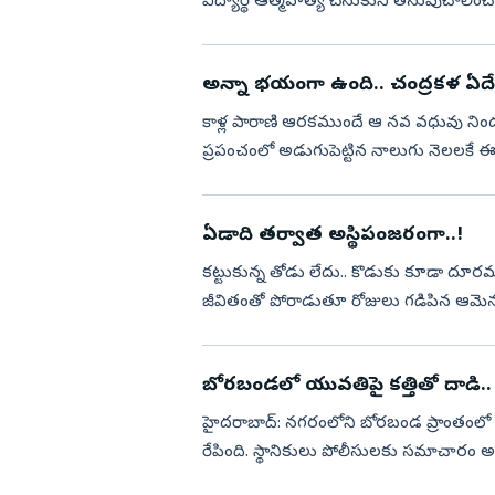
విద్యార్థి ఆత్మహత్య చేసుకుని తనువుచాల
జరిగింది. పోలీసులు తెలిపిన ...
అన్నా భయంగా ఉంది.. చంద్రకళ ఏదేద
కాళ్ల పారాణి ఆరకముందే ఆ నవ వధువు నిండు 
ప్రపంచంలో అడుగుపెట్టిన నాలుగు నెలలకే ఈ ల
ఉత్తీర్ణురాలైన ఆమె తన...
ఏడాది తర్వాత అస్థిపంజరంగా..!
కట్టుకున్న తోడు లేదు.. కొడుకు కూడా దూ
జీవితంతో పోరాడుతూ రోజులు గడిపిన ఆమెను చ
ఆమె మరణించిన విషయం చెప్...
బోరబండలో యువతిపై కత్తితో దాడి.
హైదరాబాద్: నగరంలోని బోరబండ ప్రాంతంలో 
రేపింది. స్థానికులు పోలీసులకు సమాచారం అ
పరిస్థితిని అదుపులోకి తీస...