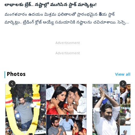
లాభాలకు బ్రేక్.. నష్టాల్లో ముగిసిన స్టాక్ మార్కెట్లు!
మంగళవారం ఉదయం మిశ్రమ ఫలితాలతో ప్రారంభమైన దేశీయ స్టాక్
మార్కెట్లు.. ట్రేడింగ్ క్లోజ్ అయ్యే సమయానికి నష్టాలను చవిచూశాయి. సెన్సెక్స్
210.08 పాయింట్లు లేదా 0.27 నష్టంతో 78,428.95 వద్ద, నిఫ్టీ 159.40
పాయిం...
Advertisement
Advertisement
Photos
View all