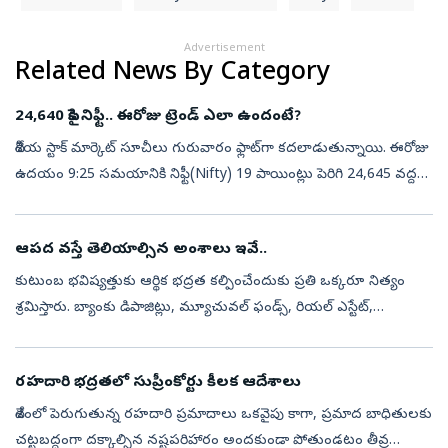
Advertisement
Related News By Category
24,640 పైకి నిఫ్టీ.. ఈరోజు ట్రెండ్ ఎలా ఉందంటే?
దేశీయ స్టాక్‌ మార్కెట్‌ సూచీలు గురువారం ఫ్లాట్‌గా కదలాడుతున్నాయి. ఈరోజు
ఉదయం 9:25 సమయానికి నిఫ్టీ(Nifty) 19 పాయింట్లు పెరిగి 24,645 వద్దకు
చేరింది. సెన్సెక్స్‌(Sensex) 195 పాయింట్లు పుంజుకొని 78,774 వ...
ఆపద వస్తే తెలియాల్సిన అంశాలు ఇవే..
కుటుంబ భవిష్యత్తుకు ఆర్థిక భద్రత కల్పించేందుకు ప్రతి ఒక్కరూ నిత్యం
శ్రమిస్తారు. బ్యాంకు డిపాజిట్లు, మ్యూచువల్ ఫండ్స్, రియల్ ఎస్టేట్,
ఇన్సూరెన్స్ పాలసీలు, స్టాక్స్ రూపంలో రకరకాల పెట్టుబడులు
పెడుతుంటారు...
రహదారి భద్రతలో సుప్రీంకోర్టు కీలక ఆదేశాలు
దేశంలో పెరుగుతున్న రహదారి ప్రమాదాలు ఒకవైపు కాగా, ప్రమాద బాధితులకు
చట్టబద్ధంగా దక్కాల్సిన నష్టపరిహారం అందకుండా పోతుండటం తీవ్ర