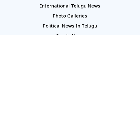
International Telugu News
Photo Galleries
Political News In Telugu
Sports News
TS Politics News
Telangana News
Telugu Movie Reviews
Company
About Us
Contact Us
Media Kit
Terms And Conditions