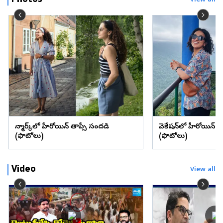
Photos
View all
డెన్మార్క్‌లో హీరోయిన్ తాప్సీ సందడి
వెకేషన్‌లో హీరోయిన్ శ్రద్
(ఫొటోలు)
(ఫొటోలు)
Video
View all