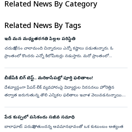
Related News By Category
Related News By Tags
ఇదీ మన మధ్యతరగతి పిల్లల పరిస్థితి
చదువు కోసం చాలామంది చిన్నారులు ఎన్నో కష్టాలు పడుతున్నారు. ఓ
ప్రాంతంలో కొందరు ఎన్నో కిలోమీటర్లు నడుస్తారు. మరో ప్రాంతంలో
ఇంకొందరు కొండలు, అడవులు దాటి పాఠశాలకు చేరుకుంటారు.
మధ్యప్రదేశ్‌లోని విదిశా జిల్ల...
బీజేపీకి బిగ్‌ టెస్ట్‌.. మరికాసేపట్లో పూర్తి ఫలితాలు!
దేశవ్యాప్తంగా పేపర్‌ లీక్‌ వ్యవహారంపై విద్యార్థుల నిరసనలు హోరెత్తిన
తర్వాత జరుగుతున్న తొలి ఎన్నికల ఫలితాలు ఇవాళ వెలువడనున్నాయి.
బీజేపీ పాలిత మూడు రాష్ట్రాలు.. బిహార్‌, మధ్యప్రదేశ్‌, గుజరాత్‌లలో జరిగిన...
పేడ కుప్పలో పసికందు సజీవ సమాధి
బాలాఘాట్‌: పరువు పోతుందన్న అవమానభావంతో ఒక కుటుంబం అత్యంత