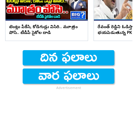
టెంట్లు పీకేసి, కోడిగుడ్లు విసిరి.. మూత్రం
రేవంత్ రెడ్డిని ఓడిస్తా..
పోసి.. టీడీపీ సైకోల దాడి
భయపెడుతున్న PK కామ
Advertisement