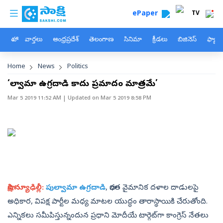
custom menu
Skip to main content
ePaper
TV
హోం
వార్తలు
ఆంధ్రప్రదేశ్
తెలంగాణ
సినిమా
క్రీడలు
బిజినెస్
ఫ్యామ
Breadcrumb
Home
News
Politics
‘పుల్వామా ఉగ్రదాడి కాదు ప్రమాదం మాత్రమే’
Mar 5 2019 11:52 AM
| Updated on
Mar 5 2019 8:58 PM
సాక్షి,న్యూఢిల్లీ:
పుల్వామా ఉ‍గ్రదాడి
, భారత వైమానిక దళాల దాడులపై
అధికార, విపక్ష పార్టీల మధ్య మాటల యుద్ధం తారాస్థాయికి చేరుతోంది.
ఎన్నికలు సమీపిస్తున్నందున ప్రధాని మోదీయే టార్గెట్‌గా కాంగ్రెస్‌ నేతలు