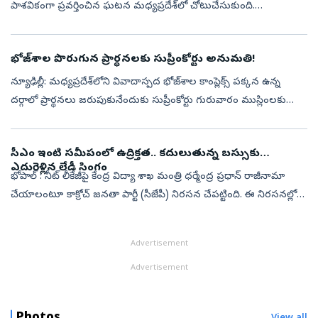
పాశవికంగా ప్రవర్తించిన ఘటన మధ్యప్రదేశ్‌లో చోటుచేసుకుంది.
పెళ్లికాకుండానే గర్భం దాల్చి బిడ్డకు జన్మనిచ్చిన విషయం బయటకు
పొక్కకుండా ఆ పసికందును అమ...
భోజ్‌శాల పొరుగున ప్రార్థనలకు సుప్రీంకోర్టు అనుమతి!
న్యూఢిల్లీ: మధ్యప్రదేశ్‌లోని వివాదాస్పద భోజ్‌శాల కాంప్లెక్స్‌ పక్కన ఉన్న
దర్గాలో ప్రార్థనలు జరుపుకునేందుకు సుప్రీంకోర్టు గురువారం ముస్లింలకు
అనుమతిచ్చింది. ప్రతి శుక్రవారం మధ్యాహ్నం ఒంటి గంటల నుంచి మూ...
సీఎం ఇంటి సమీపంలో ఉద్రిక్తత.. కదులుతున్న బస్సుకు
ఎదురెళ్లిన లేడీ సింగం
భోపాల్‌ : నీట్‌ లీకేజీపై కేంద్ర విద్యా శాఖ మంత్రి ధర్మేంద్ర ప్రధాన్‌ రాజీనామా
చేయాలంటూ కాక్రోచ్‌ జనతా పార్టీ (సీజేపీ) నిరసన చేపట్టింది. ఈ నిరసనల్లో
విద్యార్థులను అరెస్టు చేసి తరలిస్తున్న పోలీసు వాహనం ...
Advertisement
Advertisement