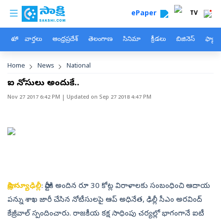
custom menu
Skip to main content
ePaper
TV
హోం
వార్తలు
ఆంధ్రప్రదేశ్
తెలంగాణ
సినిమా
క్రీడలు
బిజినెస్
ఫ్యామ
Breadcrumb
Home
News
National
ఐటీ నోటీసులు అందుకే..
Nov 27 2017 6:42 PM
| Updated on
Sep 27 2018 4:47 PM
సాక్షి,న్యూఢిల్లీ
: పార్టీకి అందిన రూ 30 కోట్ల విరాళాలకు సంబంధించి ఆదాయ
పన్ను శాఖ జారీ చేసిన నోటీసులపై ఆప్‌ అధినేత, ఢిల్లీ సీఎం అరవింద్‌
కేజ్రీవాల్‌ స్పందించారు. రాజకీయ కక్ష సాధింపు చర్యల్లో భాగంగానే ఐటీ