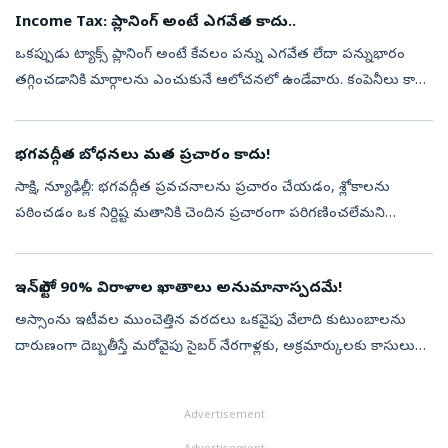
శ్...
Income Tax: ప్లానింగ్‌ అంటే ఎగవేత కాదు..
ఒకప్పుడు ట్యాక్స్‌ ప్లానింగ్‌ అంటే కేవలం పన్ను ఎగవేత లేదా పన్నుభారం
తగ్గించడానికి మార్గాలను ఎంచుకునే ఆలోచనలో ఉండేవారు. కంపెనీలు కానీ,
వ్యాపార సంస్థలు కానీ, వ్యక్తులు కానీ పన్ను భారం తగ్గించుకోవడానికి ...
భగవద్గీత బోధనలు మత ప్రచారం కాదు!
సాక్షి, న్యూఢిల్లీ: భగవద్గీత ప్రవచనాలను ప్రచారం చేయడం, శ్లోకాలను
పఠించడం ఒక నిర్దిష్ట మతానికి చెందిన ప్రచారంగా పరిగణించలేమని
ఆదాయ పన్ను అప్పిలేట్‌ ట్రిబ్యునల్‌ (ఐటీఏటీ) స్పష్టం చేసింది. భగవద్గీతలోని
అ...
ఇన్‌స్టాలో 90% విరాళాల ఖాతాలు అనుమానాస్పదమే!
అ‍స్సాంను ఇటీవల ముంచెత్తిన వరదలు ఒకవైపు వేలాది కుటుంబాలను
దారుణంగా దెబ్బతీస్తే మరోవైపు సైబర్ నేరగాళ్లకు, అక్రమార్కులకు కాసులు
కురిపించే అవకాశంగా మారడం ఆందోళన కలిగిస్తోంది. బాధితులను
ఆదుకోవాలనే పౌరుల ఉ...
Advertisement