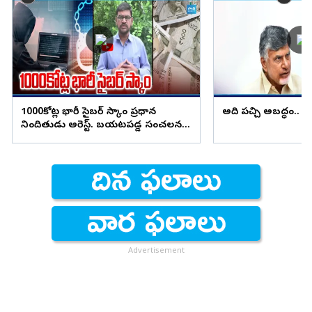
1000కోట్ల భారీ సైబర్ స్కాం ప్రధాన
అది పచ్చి అబద్ధం.. చిర
నిందితుడు అరెస్ట్. బయటపడ్డ సంచలన
విషయాలు..!
Advertisement