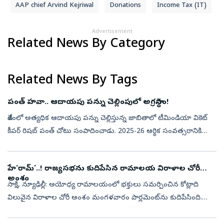
AAP chief Arvind Kejriwal
Donations
Income Tax (IT)
Advertisement
Related News By Category
Related News By Tags
పంత్‌ హవా.. ఆదాయపు పన్ను చెల్లింపులో అగ్రస్థానం!
దేశంలో అత్య‌ధిక ఆదాయపు పన్ను చెల్లిస్తున్న జాబితాలో టీమిండియా వికెట్
కీప‌ర్ రిష‌బ్ పంత్ చోటు సంపాదించాడు. 2025-26 ఆర్థిక సంవ‌త్స‌రానికి
గాను రూ. 23.84 కోట్ల ఆదాయ‌పు ప‌న్ను చెల్లించి ఉత్త‌రాఖండ్‌లో అ...
హే‘రామ్‌’..! రాజ్యసభను కుదిపేసిన రామాలయ విరాళాల చోరీ
అంశం
సాక్షి, న్యూఢిల్లీ: అయోధ్య రామాలయంలో భక్తులు సమర్పించిన కోట్లాది
విలువైన విరాళాల చోరీ అంశం మంగళవారం పార్లమెంట్‌ను కుదిపేసింది.
చందాచోరీలో పార్లమెంట్‌లో సమగ్ర చర్చ జరపాలని ప్రతిపక్షం పట్టుబట్టింది.,