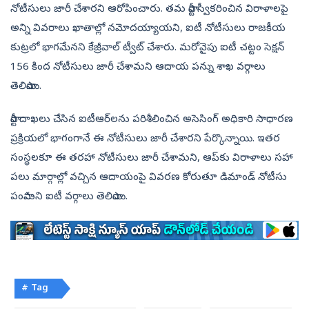
నోటీసులు జారీ చేశారని ఆరోపించారు. తమ పార్టీ స్వీకరించిన విరాళాలపై
అన్ని వివరాలు ఖాతాల్లో నమోదయ్యాయని, ఐటీ నోటీసులు రాజకీయ
కుట్రలో భాగమేనని కేజ్రీవాల్‌ ట్వీట్‌ చేశారు. మరోవైపు ఐటీ చట్టం సెక్షన్‌
156 కింద నోటీసులు జారీ చేశామని ఆదాయ పన్ను శాఖ వర్గాలు
తెలిపాయి.
పార్టీ దాఖలు చేసిన ఐటీఆర్‌లను పరిశీలించిన అసెసింగ్‌ అధికారి సాధారణ
ప్రక్రియలో భాగంగానే ఈ నోటీసులు జారీ చేశారని పేర్కొన్నాయి. ఇతర
సంస్థలకూ ఈ తరహా నోటీసులు జారీ చేశామని, ఆప్‌కు విరాళాలు సహా
పలు మార్గాల్లో వచ్చిన ఆదాయంపై వివరణ కోరుతూ డిమాండ్‌ నోటీసు
పంపామని ఐటీ వర్గాలు తెలిపాయి.
# Tag