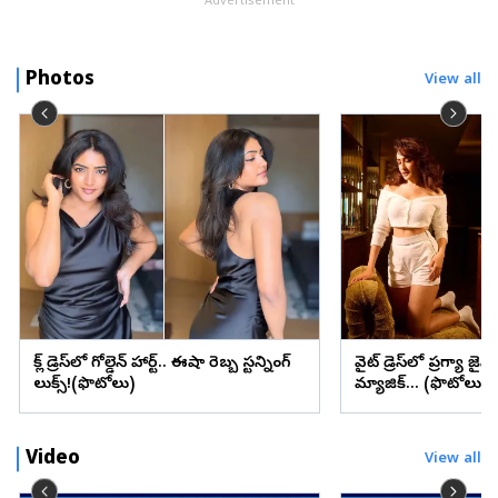
Advertisement
Photos
View all
బ్లాక్ డ్రెస్‌లో గోల్డెన్ హార్ట్.. ఈషా రెబ్బ స్టన్నింగ్
వైట్ డ్రెస్‌లో ప్రగ్యా జైస
లుక్స్!(ఫొటోలు)
మ్యాజిక్... (ఫొటోలు)
Video
View all