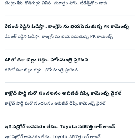
టెంట్లు పీకేసి, కోడిగుడ్లు విసిరి.. మూత్రం పోసి.. టీడీపీ సైకోల దాడి
రేవంత్ రెడ్డిని ఓడిస్తా.. కాంగ్రెస్ ను భయపెడుతున్న PK కామెంట్స్
రేవంత్ రెడ్డిని ఓడిస్తా.. కాంగ్రెస్ ను భయపెడుతున్న PK కామెంట్స్
APలో దిశా బిల్లు రద్దు.. హోంమంత్రి ప్రకటన
APలో దిశా బిల్లు రద్దు.. హోంమంత్రి ప్రకటన
కాక్రోచ్ పార్టీ మరో సంచలనం అభిజీత్ దీప్కే కామెంట్స్ వైరల్
కాక్రోచ్ పార్టీ మరో సంచలనం అభిజీత్ దీప్కే కామెంట్స్ వైరల్
ఇక పెట్రోల్ అవసరం లేదు.. Toyota సరికొత్త కార్ లాంచ్
ఇక పెట్రోల్ అవసరం లేదు.. Toyota సరికొత్త కార్ లాంచ్