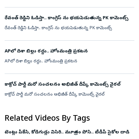
రేవంత్ రెడ్డిని ఓడిస్తా.. కాంగ్రెస్ ను భయపెడుతున్న PK కామెంట్స్
రేవంత్ రెడ్డిని ఓడిస్తా.. కాంగ్రెస్ ను భయపెడుతున్న PK కామెంట్స్
APలో దిశా బిల్లు రద్దు.. హోంమంత్రి ప్రకటన
APలో దిశా బిల్లు రద్దు.. హోంమంత్రి ప్రకటన
కాక్రోచ్ పార్టీ మరో సంచలనం అభిజీత్ దీప్కే కామెంట్స్ వైరల్
కాక్రోచ్ పార్టీ మరో సంచలనం అభిజీత్ దీప్కే కామెంట్స్ వైరల్
Related Videos By Tags
టెంట్లు పీకేసి, కోడిగుడ్లు విసిరి.. మూత్రం పోసి.. టీడీపీ సైకోల దాడి