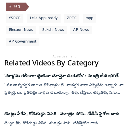
# Tag
YSRCP
Lella Appi reddy
ZPTC
mpp
Election News
Sakshi News
AP News
AP Government
Advertisement
Related Videos By Category
'మా వాళ్లను గలీజుగా మాట్లాడినా చూస్తూ ఊరుకోం' : మంత్రి టీజీ భరత్‌
‘‘మా నాన్నదగ్గర నాలుక కోసేవాళ్లుంటే.. నాదగ్గర శానా ఎక్స్‌ట్రీమ్‌ ఉన్నారు. నా
ప్రత్యర్థులు, ప్రతిపక్షం వాళ్లకు చెబుతున్నా.. తిక్క చేష్టలు, తిక్కతిక్క పనులు
చేసినా, మా వాళ్లను గలీజుగా మాట్లాడినా చూస్తూ ...
టెంట్లు పీకేసి, కోడిగుడ్లు విసిరి.. మూత్రం పోసి.. టీడీపీ సైకోల దాడి
టెంట్లు పీకేసి, కోడిగుడ్లు విసిరి.. మూత్రం పోసి.. టీడీపీ సైకోల దాడి