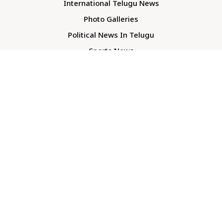
International Telugu News
Photo Galleries
Political News In Telugu
Sports News
TS Politics News
Telangana News
Telugu Movie Reviews
Company
About Us
Contact Us
Media Kit
Terms And Conditions