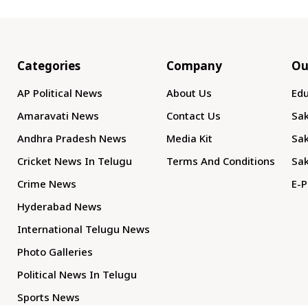
Categories
Company
Ou
AP Political News
About Us
Edu
Amaravati News
Contact Us
Sak
Andhra Pradesh News
Media Kit
Sak
Cricket News In Telugu
Terms And Conditions
Sak
Crime News
E-P
Hyderabad News
International Telugu News
Photo Galleries
Political News In Telugu
Sports News