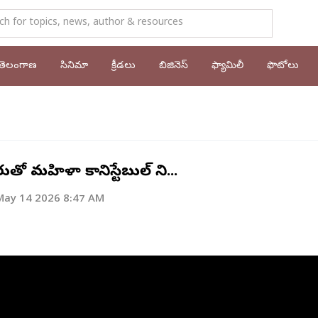
తెలంగాణ
సినిమా
క్రీడలు
బిజినెస్
ఫ్యామిలీ
ఫొటోలు
తెలంగాణ వార్తలు
సమస్తం
సమస్తం
సమస్తం
సమస్తం
న్యూస్
హైదరాబాద్
టాలీవుడ్
క్రికెట్
మార్కెట్
ఉమెన్‌ పవర్‌
సినిమా
ఆదిలాబాద్
బిగ్ బాస్
ఇతర క్రీడలు
టెక్నాలజీ
వింతలు విశేషాలు
క్రీడలు
రుతో మహిళా కానిస్టేబుల్ ని...
కొమరం భీమ్
రివ్యూలు
కార్పొరేట్
ఫన్ డే
బిజినెస్
May 14 2026 8:47 AM
నిర్మల్
గాసిప్స్
రియల్టీ
లైఫ్‌స్టైల్‌
వైఎస్‌ జగన్
కరీంనగర్
ఓటీటీ
ఆటోమొబైల్
ఎక్స్‌ట్రా
ఫ్యామిలీ
మంచిర్యాల
బాలీవుడ్
పర్సనల్‌ ఫైనాన్స్‌
ఈవెంట్స్
ి
జగిత్యాల
సౌత్‌ ఇండియా
ఎకానమీ
భక్తి
పెద్దపల్లి
హాలీవుడ్
మీకు తెలు