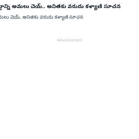
 చట్టాన్ని అమలు చెయ్.. అనితకు వరుదు కళ్యాణి సూచన
్ని అమలు చెయ్.. అనితకు వరుదు కళ్యాణి సూచన
Advertisement