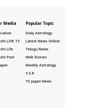
r Media
Popular Topic
cation
Daily Astrology
shi LIVE TV
Latest News Online
shi Life
Telugu News
shi Post
Web Stories
aper
Weekly Astrology
Y.S.R
YS Jagan News