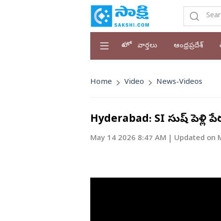
Skip to main content
custom menu
హోం
వార్తలు
ఆంధ్రప్రదేశ్
పాలిటిక్స్
ఏపీ వార్తలు
Breadcrumb
Home
Video
News-Videos
క్రైమ్
ఫ్యాక్ట్ చెక్
వార్తలు
ఎడిటోరియల్
జాతీయం
అమరావతి
సినిమా
గెస్ట్ కాలమ్
Hyderabad: SI సురేష్ పెళ్లి పే
ఎన్‌ఆర్‌ఐ
అనంతపురం
క్రీడలు
కార్టూన్
May 14 2026 8:47 AM
ప్రపంచం
| Updated on
శ్రీ సత్యసాయి
బిజినెస్
సోషల్ మీడియా
సాక్షి ఒరిజినల్స్
చిత్తూరు
డింగ్ డాంగ్ 2.0
పాడ్‌కాస్ట్‌
గుడ్ న్యూస్
తిరుపతి
గరం గరం వార్తలు
దిన ఫలాలు
తూర్పు గోదావర
యూట్యూబ్ డిజిటల్
వార ఫలాలు
కాకినాడ
సాగుబడి