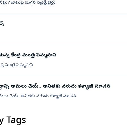
ు? బాబుపై బుగ్గన సెటైర్లే సెటైర్లు
నిజామాబాద్
్యం
కామారెడ్డి
ష్
ి
రంగారెడ్డి
వికారాబాద్
వరంగల్
న్న కేంద్ర మంత్రి పెమ్మసాని
హన్మకొండ
ద్ర మంత్రి పెమ్మసాని
జనగాం
జయశంకర్
మహబూబాబాద్
 చట్టాన్ని అమలు చెయ్.. అనితకు వరుదు కళ్యాణి సూచన
ములుగు
్ని అమలు చెయ్.. అనితకు వరుదు కళ్యాణి సూచన
y Tags