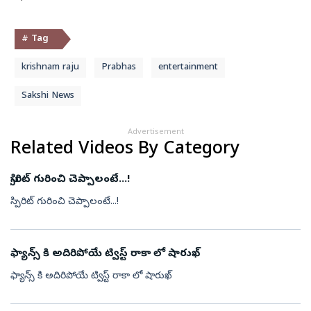
# Tag
krishnam raju
Prabhas
entertainment
Sakshi News
Advertisement
Related Videos By Category
స్పిరిట్ గురించి చెప్పాలంటే...!
స్పిరిట్ గురించి చెప్పాలంటే...!
ఫ్యాన్స్ కి అదిరిపోయే ట్విస్ట్ రాకా లో షారుఖ్
ఫ్యాన్స్ కి అదిరిపోయే ట్విస్ట్ రాకా లో షారుఖ్