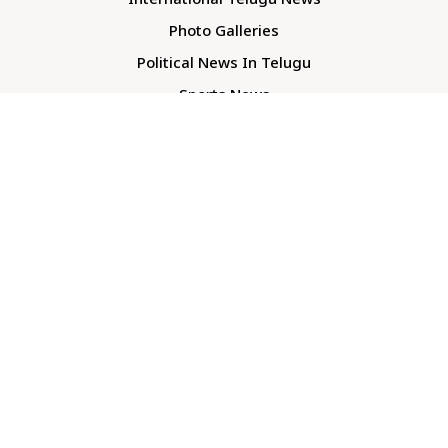
International Telugu News
Photo Galleries
Political News In Telugu
Sports News
TS Politics News
Telangana News
Telugu Movie Reviews
Company
About Us
Contact Us
Media Kit
Terms And Conditions