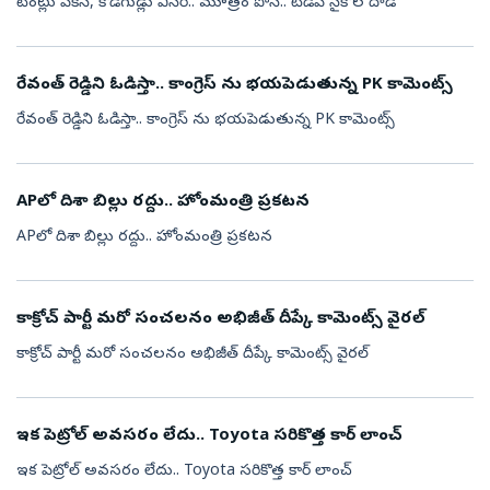
టెంట్లు పీకేసి, కోడిగుడ్లు విసిరి.. మూత్రం పోసి.. టీడీపీ సైకోల దాడి
రేవంత్ రెడ్డిని ఓడిస్తా.. కాంగ్రెస్ ను భయపెడుతున్న PK కామెంట్స్
రేవంత్ రెడ్డిని ఓడిస్తా.. కాంగ్రెస్ ను భయపెడుతున్న PK కామెంట్స్
APలో దిశా బిల్లు రద్దు.. హోంమంత్రి ప్రకటన
APలో దిశా బిల్లు రద్దు.. హోంమంత్రి ప్రకటన
కాక్రోచ్ పార్టీ మరో సంచలనం అభిజీత్ దీప్కే కామెంట్స్ వైరల్
కాక్రోచ్ పార్టీ మరో సంచలనం అభిజీత్ దీప్కే కామెంట్స్ వైరల్
ఇక పెట్రోల్ అవసరం లేదు.. Toyota సరికొత్త కార్ లాంచ్
ఇక పెట్రోల్ అవసరం లేదు.. Toyota సరికొత్త కార్ లాంచ్