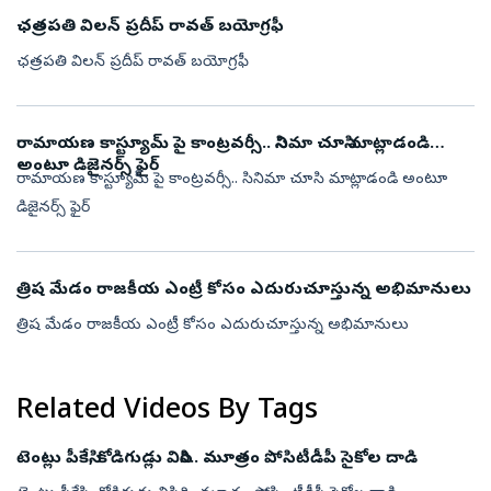
ఛత్రపతి విలన్ ప్రదీప్ రావత్ బయోగ్రఫీ
ఛత్రపతి విలన్ ప్రదీప్ రావత్ బయోగ్రఫీ
రామాయణ కాస్ట్యూమ్ పై కాంట్రవర్సీ.. సినిమా చూసి మాట్లాడండి
అంటూ డిజైనర్స్ ఫైర్
రామాయణ కాస్ట్యూమ్ పై కాంట్రవర్సీ.. సినిమా చూసి మాట్లాడండి అంటూ
డిజైనర్స్ ఫైర్
త్రిష మేడం రాజకీయ‌ ఎంట్రీ కోసం ఎదురుచూస్తున్న అభిమానులు
త్రిష మేడం రాజకీయ‌ ఎంట్రీ కోసం ఎదురుచూస్తున్న అభిమానులు
Related Videos By Tags
టెంట్లు పీకేసి, కోడిగుడ్లు విసిరి.. మూత్రం పోసి.. టీడీపీ సైకోల దాడి