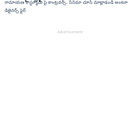
రామాయణ కాస్ట్యూమ్ పై కాంట్రవర్సీ.. సినిమా చూసి మాట్లాడండి అంటూ
డిజైనర్స్ ఫైర్
Advertisement