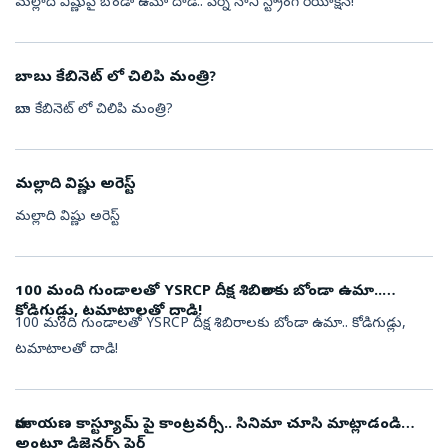
మల్లాది విష్ణుపై బోండా ఉమా దాడి.. పేర్ని నాని స్ట్రాంగ్ రియాక్షన్!
బాబు కేబినెట్ లో చిలిపి మంత్రి?
బాబు కేబినెట్ లో చిలిపి మంత్రి?
మల్లాది విష్ణు అరెస్ట్
మల్లాది విష్ణు అరెస్ట్
100 మంది గుండాలతో YSRCP దీక్ష శిబిరాలకు బోండా ఉమా..
కోడిగుడ్లు, టమాటాలతో దాడి!
100 మంది గుండాలతో YSRCP దీక్ష శిబిరాలకు బోండా ఉమా.. కోడిగుడ్లు,
టమాటాలతో దాడి!
రామాయణ కాస్ట్యూమ్ పై కాంట్రవర్సీ.. సినిమా చూసి మాట్లాడండి
అంటూ డిజైనర్స్ ఫైర్