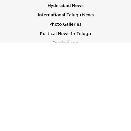
Hyderabad News
International Telugu News
Photo Galleries
Political News In Telugu
Sports News
TS Politics News
Telangana News
Telugu Movie Reviews
Company
About Us
Contact Us
Media Kit