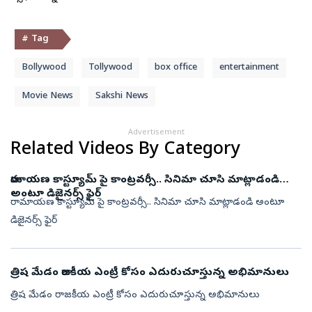
# Tag
Bollywood
Tollywood
box office
entertainment
Movie News
Sakshi News
Advertisement
Related Videos By Category
రామాయణ కాస్ట్యూమ్ పై కాంట్రవర్సీ.. సినిమా చూసి మాట్లాడండి
అంటూ డిజైనర్స్ ఫైర్
రామాయణ కాస్ట్యూమ్ పై కాంట్రవర్సీ.. సినిమా చూసి మాట్లాడండి అంటూ
డిజైనర్స్ ఫైర్
త్రిష మేడం రాజకీయ‌ ఎంట్రీ కోసం ఎదురుచూస్తున్న అభిమానులు
త్రిష మేడం రాజకీయ‌ ఎంట్రీ కోసం ఎదురుచూస్తున్న అభిమానులు