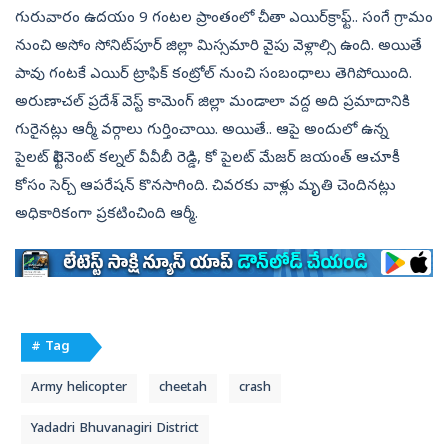
గురువారం ఉదయం 9 గంటల ప్రాంతంలో చీతా ఎయిర్‌క్రాఫ్ట్‌.. సంగే గ్రామం
నుంచి అసోం సోనిట్‌పూర్‌ జిల్లా మిస్సమారి వైపు వెళ్లాల్సి ఉంది. అయితే
పావు గంటకే ఎయిర్‌ ట్రాఫిక్‌ కంట్రోల్‌ నుంచి సంబంధాలు తెగిపోయింది.
అరుణాచల్‌ ప్రదేశ్‌ వెస్ట్‌ కామెంగ్‌ జిల్లా మండాలా వద్ద అది ప్రమాదానికి
గురైనట్లు ఆర్మీ వర్గాలు గుర్తించాయి. అయితే.. ఆపై అందులో ఉన్న
పైలట్‌ లెఫ్టినెంట్ కల్నల్ వీవీబీ రెడ్డి, కో పైలట్‌ మేజర్‌ జయంత్‌ ఆచూకీ
కోసం సెర్చ్‌ ఆపరేషన్‌ కొనసాగింది. చివరకు వాళ్లు మృతి చెందినట్లు
అధికారికంగా ప్రకటించింది ఆర్మీ.
# Tag
Army helicopter
cheetah
crash
Yadadri Bhuvanagiri District