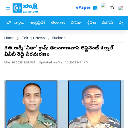
custom menu
Skip to main content
ePaper
TV
హోం
వార్తలు
ఆంధ్రప్రదేశ్
తెలంగాణ
సినిమా
క్రీడలు
బిజినెస్
ఫ్యామ
Breadcrumb
Home
Telugu-News
National
భారత ఆర్మీ ‘చీతా’ క్రాష్‌: తెలంగాణవాసి లెఫ్టినెంట్ కల్నల్
వీవీబీ రెడ్డి వీరమరణం
Mar 16 2023 9:33 PM
| Updated on
Mar 16 2023 9:41 PM