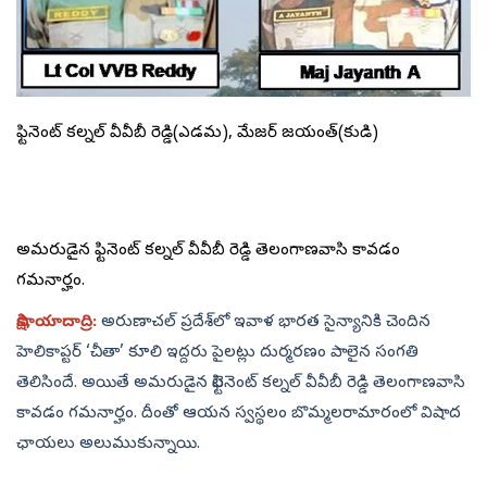
లెఫ్టినెంట్ కల్నల్ వీవీబీ రెడ్డి(ఎడమ), మేజర్‌ జయంత్‌(కుడి)
అమరుడైన లెఫ్టినెంట్ కల్నల్ వీవీబీ రెడ్డి తెలంగాణవాసి కావడం
గమనార్హం.
సాక్షి, యాదాద్రి:
అరుణాచల్‌ ప్రదేశ్‌లో ఇవాళ భారత సైన్యానికి చెందిన
హెలికాప్టర్‌ ‘చీతా’ కూలి ఇద్దరు పైలట్లు దుర్మరణం పాలైన సంగతి
తెలిసిందే. అయితే అమరుడైన లెఫ్టినెంట్ కల్నల్ వీవీబీ రెడ్డి తెలంగాణవాసి
కావడం గమనార్హం. దీంతో ఆయన స్వస్థలం బొమ్మలరామారంలో విషాద
ఛాయలు అలుముకున్నాయి.