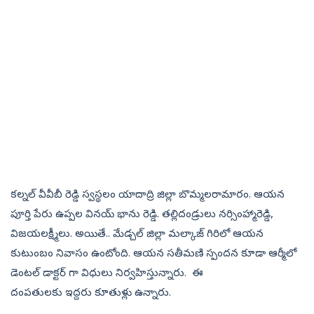
కల్నల్ వీవీబీ రెడ్డి‌ స్వస్థలం యాదాద్రి జిల్లా బొమ్మలరామారం. ఆయన
పూర్తి పేరు ఉప్పల వినయ్ భాను రెడ్డి. తల్లిదండ్రులు నర్సింహ్మారెడ్డి,
విజయలక్ష్మీలు. అయితే.. మేడ్చల్ జిల్లా మల్కాజ్‌ గిరిలో ఆయన
కుటుంబం నివాసం ఉంటోంది. ఆయన సతీమణి స్పందన కూడా ఆర్మీలో
డెంటల్ డాక్టర్ గా విధులు నిర్వహిస్తున్నారు. ఈ
దంపతులకు ఇద్దరు కూతుళ్లు ఉన్నారు.