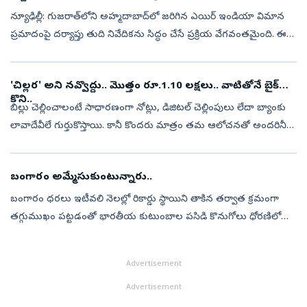
న్యూఢిల్లీ: గుజరాత్‌లోని అహ్మదాబాద్‌లో జరిగిన ఎయిర్ ఇండియా విమాన
ప్రమాదంపై దర్యాప్తు తుది నివేదికను సిద్ధం చేసే ప్రక్రియ వేగవంతమైంది. ఈ
ప్రమాదానికి సంబంధించి ఎయిర్ ఇండియా సంస్థ, ఏవియేషన్ నిబంధనల
ప్రకా...
'చిల్లర' అని నవ్వొద్దు.. మొత్తం రూ.1.10 లక్షలు.. వాటితోనే బైక్‌
కొని..
బిల్లు చెల్లించాలంటే సాధారణంగా నోట్లు, డిజిటల్ చెల్లింపులు లేదా బ్యాంకు
లావాదేవీలే గుర్తుకొస్తాయి. కానీ కొందరు మాత్రం తమ ఆలోచనతో అందరినీ
ఆశ్చర్యపరుస్తుంటారు. రోజూ కొద్దికొద్దిగా దాచుకున్న నాణేలు కూడా ...
బంగారం అమ్మేసుకుంటున్నారు..
బంగారం ధరలు ఇటీవలి నెలల్లో రికార్డు స్థాయిని తాకిన తర్వాత క్రమంగా
తగ్గుముఖం పట్టడంతో భారతీయ కుటుంబాల పసిడి కొనుగోలు ధోరణిలో
ఆసక్తికర మార్పు కనిపిస్తోంది. సాధారణంగా పాత బంగారు ఆభరణాలను కొత్త
నగలుగా మార...
Advertisement
Advertisement