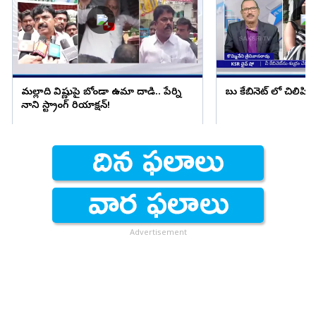
మల్లాది విష్ణుపై బోండా ఉమా దాడి.. పేర్ని
బాబు కేబినెట్ లో చిలిపి 
నాని స్ట్రాంగ్ రియాక్షన్!
Advertisement