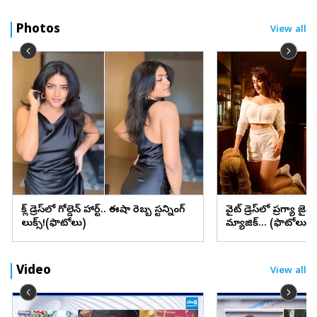
Photos
View all
బ్లాక్ డ్రెస్‌లో గోల్డెన్ హార్ట్.. ఈషా రెబ్బ స్టన్నింగ్
వైట్ డ్రెస్‌లో ప్రగ్యా జైస
లుక్స్!(ఫొటోలు)
మ్యాజిక్... (ఫొటోలు)
Video
View all