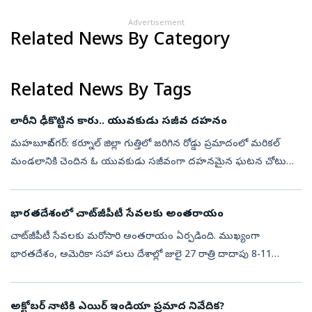
Advertisement
Related News By Category
Related News By Tags
లారీని ఢీకొట్టిన కారు.. యువకుడు సజీవ దహనం
మహబూబ్‌నగర్‌: కర్నూల్‌ జిల్లా గుత్తిలో జరిగిన రోడ్డు ప్రమాదంలో మరికల్‌
మండలానికి చెందిన ఓ యువకుడు సజీవంగా దహనమైన ఘటన చోటు
చేసుకుంది. కుటుంబ సభ్యులు తెలిపిన వివరాలు.. మండలంలోని
బూడెగానితండాకు చెందిన రవ...
భారతదేశంలో చాట్‌జీపీటీ సేవలకు అంతరాయం
చాట్‌జీపీటీ సేవలకు మరోసారి అంతరాయం ఏర్పడింది. ముఖ్యంగా
భారతదేశం, అమెరికా సహా పలు దేశాల్లో జులై 27 రాత్రి దాదాపు 8-11
గంటల ప్రాంతంలో వినియోగదారులు ఏఐ ఆధారిత చిత్రాలను
రూపొందించడంలో ఇబ్బందులు ఎదుర్కొన్న...
అక్టోబర్ నాటికి ఎయిర్ ఇండియా ప్రమాద నివేదిక?