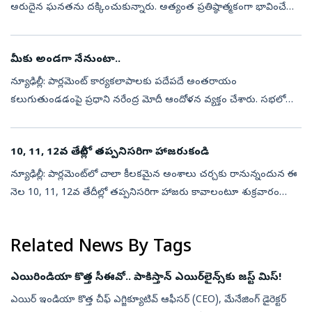
అరుదైన ఘనతను దక్కించుకున్నారు. అత్యంత ప్రతిష్ఠాత్మకంగా భావించే
ఫైటర్‌ కంబాట్‌ లీడర్‌ (ఎఫ్‌సీఎల్‌) కోర్సును విజయవంతంగా పూర్తి చ...
మీకు అండగా నేనుంటా..
న్యూఢిల్లీ: పార్లమెంట్‌ కార్యకలాపాలకు పదేపదే అంతరాయం
కలుగుతుండడంపై ప్రధాని నరేంద్ర మోదీ ఆందోళన వ్యక్తం చేశారు. సభలో
నెలకొన్న గందరగోళం కారణంగా, ఇటీవల ఎన్నికైన ప్రతిభావంతులైన ఎంపీల
మాటలను వినే అవకాశం దే...
10, 11, 12వ తేదీల్లో తప్పనిసరిగా హాజరుకండి
న్యూఢిల్లీ: పార్లమెంట్‌లో చాలా కీలకమైన అంశాలు చర్చకు రానున్నందున ఈ
నెల 10, 11, 12వ తేదీల్లో తప్పనిసరిగా హాజరు కావాలంటూ శుక్రవారం
కాంగ్రెస్‌ తన పార్టీ లోక్‌సభ, రాజ్యసభ ఎంపీలకు విప్‌ జారీ చేసింది. ఈ
మూడ...
Related News By Tags
ఎయిరిండియా కొత్త సీఈవో.. పాకిస్తాన్‌ ఎయిర్‌లైన్స్‌కు జస్ట్‌ మిస్‌!
ఎయిర్‌ ఇండియా కొత్త చీఫ్‌ ఎగ్జిక్యూటివ్‌ ఆఫీసర్‌ (CEO), మేనేజింగ్‌ డైరెక్టర్‌