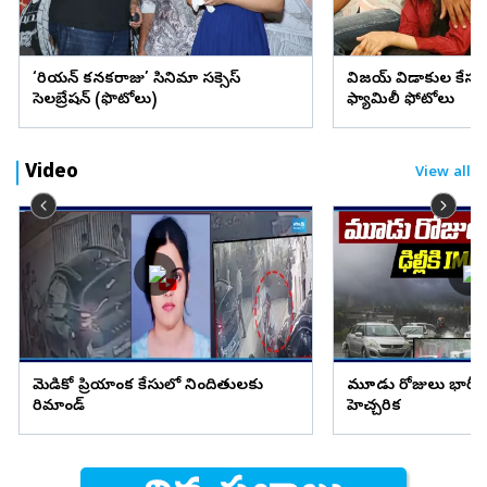
‘కొరియన్‌ కనకరాజు’ సినిమా సక్సెస్‌
విజయ్ విడాకుల కేసులో ట్
సెలబ్రేషన్‌ (ఫొటోలు)
ఫ్యామిలీ ఫోటోలు
Video
View all
మెడికో ప్రియాంక కేసులో నిందితులకు
మూడు రోజులు భారీ వ
రిమాండ్
హెచ్చరిక