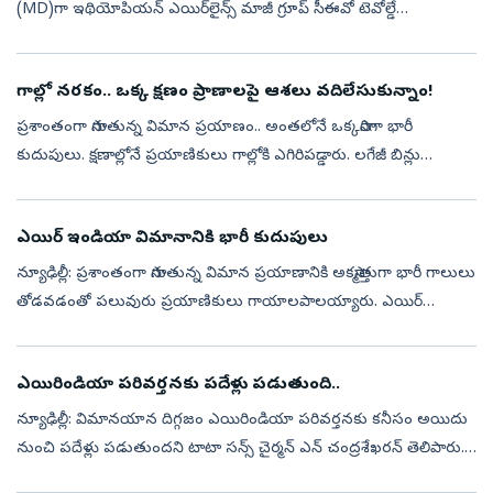
(MD)గా ఇథియోపియన్‌ ఎయిర్‌లైన్స్‌ మాజీ గ్రూప్‌ సీఈవో టెవోల్డే
గెబ్రెమరియం నియమితులయ్యారు. ఎయిర్‌ ఇండియా బోర్డు ఆగస్టు 5న ఆ...
గాల్లో నరకం.. ఒక్క క్షణం ప్రాణాలపై ఆశలు వదిలేసుకున్నాం!
ప్రశాంతంగా సాగుతున్న విమాన ప్రయాణం.. అంతలోనే ఒక్కసారిగా భారీ
కుదుపులు. క్షణాల్లోనే ప్రయాణికులు గాల్లోకి ఎగిరిపడ్డారు. లగేజీ బిన్లు
తెరుచుకున్నాయి.. క్యాబిన్‌ ప్యానెల్స్‌ ఊడిపోయాయి.. కేకలు, ఆందోళనలతో
వ...
ఎయిర్‌ ఇండియా విమానానికి భారీ కుదుపులు
న్యూఢిల్లీ: ప్రశాంతంగా సాగుతున్న విమాన ప్రయాణానికి అకస్మాత్తుగా భారీ గాలులు
తోడవడంతో పలువురు ప్రయాణికులు గాయాలపాలయ్యారు. ఎయిర్‌
ఇండియా ఏ320నియో రకం ఏఐ2379 నంబర్‌ విమానం ఫుకెట్‌ నుంచి ఢిల్లీకి
వస్తున్న...
ఎయిరిండియా పరివర్తనకు పదేళ్లు పడుతుంది..
న్యూఢిల్లీ: విమానయాన దిగ్గజం ఎయిరిండియా పరివర్తనకు కనీసం అయిదు
నుంచి పదేళ్లు పడుతుందని టాటా సన్స్‌ చైర్మన్‌ ఎన్‌ చంద్రశేఖరన్‌ తెలిపారు.
అనేక సంవత్సరాలుగా కీలక విడిభాగాల సరఫరాలో అవాంతరాలు ఏర్పడిన