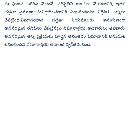
ఈ ఘటన జరిగిన వెంటనే, పరిస్థితిని అంచనా వేయడానికి, ఇతర
భద్రతా ప్రమాణాలనునిర్ధారించడానికి ఎయిరిండియా నిర్దేశిత చర్యలు
చేపట్టింది.విమానయాన భద్రతా నియమాలకు అనుగుణంగా
అవసరమైన తనిఖీలు చేపట్టినట్లు విమానాశ్రయ అధికారులు తెలిపారు.
అవసరమైన అన్ని ప్రక్రియలు పూర్తైన అనంతరం విమానానికి అనుమతి
లభించిందని విమానాశ్రయ అథారిటీ ధృవీకరించింది.