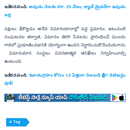
ఇదీ చదవండి:
అపుడు నెలకు రూ. 25 వేలు, క్యాబ్‌ డ్రైవర్‌గా ఇపుడు
లక్ష
పక్షులు ఢీకొట్టడం అనేది విమానయానాల్లో పెద్ద ప్రమాదం. ఇటువంటి
సంఘటనల తర్వాత, విమానం తిరిగి సేవలను ప్రారంభించే ముందు
గాలిలో ప్రయాణించడానికి యోగ్యంగా ఉందని నిర్ధారించుకొనేందుకుగాను
విమానయాన సంస్థలు వివరణాత్మక తనిఖీలు నిర్వహించాల్సి
ఉంటుంది.
ఇదీ చదవండి:
శివానుగ్రహం కోసం 12 ఏళ్లుగా నిలబడి దీక్ష?! నెటిజన్లు
షాక్‌!
# Tag