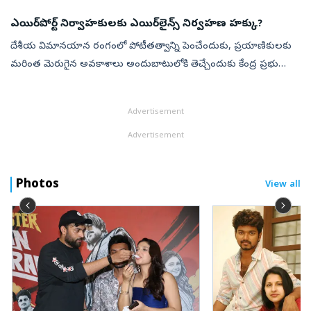
నేపథ్...
ఎయిర్‌పోర్ట్ నిర్వాహకులకు ఎయిర్‌లైన్స్ నిర్వహణ హక్కు?
దేశీయ విమానయాన రంగంలో పోటీతత్వాన్ని పెంచేందుకు, ప్రయాణికులకు
మరింత మెరుగైన అవకాశాలు అందుబాటులోకి తెచ్చేందుకు కేంద్ర ప్రభుత్వం
విధానపరమైన మార్పుపై కసరత్తు చేస్తోంది. విమానాశ్రయాలను నిర్మించి,
నిర్వహించ...
Advertisement
Advertisement
Photos
View all