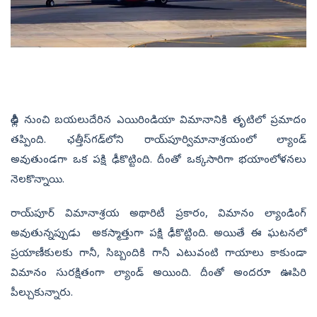
ఢిల్లీ నుంచి బయలుదేరిన ఎయిరిండియా విమానానికి తృటిలో ప్రమాదం
తప్పింది. ఛత్తీస్‌గడ్‌లోని రాయ్‌పూర్విమానాశ్రయంలో ల్యాండ్‌
అవుతుండగా ఒక పక్షి ఢీకొట్టింది. దీంతో ఒక్కసారిగా భయాంలోళనలు
నెలకొన్నాయి.
రాయ్‌పూర్ విమానాశ్రయ అథారిటీ ప్రకారం, విమానం ల్యాండింగ్
అవుతున్నప్పుడు అకస్మాత్తుగా పక్షి ఢీకొట్టింది. అయితే ఈ ఘటనలో
ప్రయాణీకులకు గానీ, సిబ్బందికి గానీ ఎటువంటి గాయాలు కాకుండా
విమానం సురక్షితంగా ల్యాండ్ అయింది. దీంతో అందరూ ఊపిరి
పీల్చుకున్నారు.