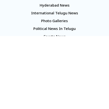
Hyderabad News
International Telugu News
Photo Galleries
Political News In Telugu
Sports News
TS Politics News
Telangana News
Telugu Movie Reviews
Company
About Us
Contact Us
Media Kit