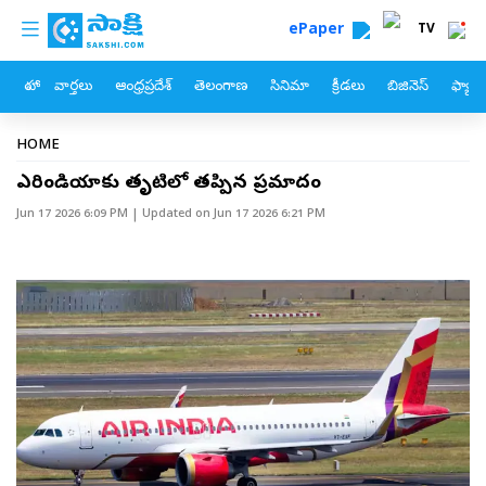
custom menu
Skip to main content
ePaper
TV
హోం
వార్తలు
ఆంధ్రప్రదేశ్
తెలంగాణ
సినిమా
క్రీడలు
బిజినెస్
ఫ్యామ
Breadcrumb
HOME
ఎయిరిండియాకు తృటిలో తప్పిన ప్రమాదం
Jun 17 2026 6:09 PM
| Updated on
Jun 17 2026 6:21 PM