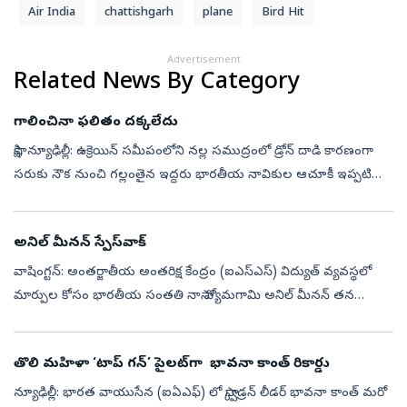
Air India
chattishgarh
plane
Bird Hit
Advertisement
Related News By Category
గాలించినా ఫలితం దక్కలేదు
సాక్షి, న్యూఢిల్లీ: ఉక్రెయిన్‌ సమీపంలోని నల్ల సముద్రంలో డ్రోన్‌ దాడి కారణంగా
సరుకు నౌక నుంచి గల్లంతైన ఇద్దరు భారతీయ నావికుల ఆచూకీ ఇప్పటి
వరకు లభించలేదని కేంద్రం సుప్రీంకోర్టుకు స్పష్టం చేసింది. రొమేని...
అనిల్‌ మీనన్‌ స్పేస్‌వాక్‌
వాషింగ్టన్‌: అంతర్జాతీయ అంతరిక్ష కేంద్రం (ఐఎస్‌ఎస్‌) విద్యుత్‌ వ్యవస్థలో
మార్పుల కోసం భారతీయ సంతతి నాసా వ్యోమగామి అనిల్‌ మీనన్‌ తన
మొదటి స్పేస్‌వాక్‌ను శుక్రవారం విజయవంతంగా పూర్తి చేశారు.
భవిష్యత్తులో...
తొలి మహిళా ‘టాప్‌ గన్‌’ పైలట్‌గా భావనా కాంత్‌ రికార్డు
న్యూఢిల్లీ: భారత వాయుసేన (ఐఏఎఫ్‌) లో స్క్వాడ్రన్‌ లీడర్‌ భావనా కాంత్‌ మరో