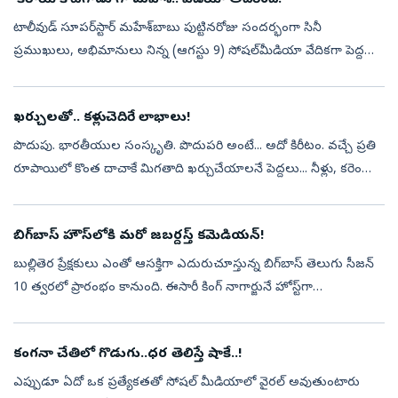
టాలీవుడ్‌ సూపర్‌స్టార్‌ మహేశ్‌బాబు పుట్టినరోజు సందర్భంగా సినీ
ప్రముఖులు, అభిమానులు నిన్న (ఆగస్టు 9) సోషల్‌మీడియా వేదికగా పెద్ద
ఎత్తున శుభాకాంక్షలు తెలిపారు. ఈ క్రమంలో దర్శకుడు సందీప్‌ రెడ్డి వంగా
చేస...
ఖర్చులతో.. కళ్లుచెదిరే లాభాలు!
పొదుపు. భారతీయుల సంస్కృతి. పొదుపరి అంటే... అదో కిరీటం. వచ్చే ప్రతి
రూపాయిలో కొంత దాచాకే మిగతాది ఖర్చుచేయాలనే పెద్దలు... నీళ్లు, కరెంటు
వాడకంలోనూ ‘పొదుపుగా..’ అని చెబుతూనే ఉంటారు. అవసరం లేనివి
కొనొద్దన...
బిగ్‌బాస్‌ హౌస్‌లోకి మరో జబర్దస్త్‌ కమెడియన్‌!
బుల్లితెర ప్రేక్షకులు ఎంతో ఆసక్తిగా ఎదురుచూస్తున్న బిగ్‌బాస్‌ తెలుగు సీజన్‌
10 త్వరలో ప్రారంభం కానుంది. ఈసారీ కింగ్‌ నాగార్జునే హోస్ట్‌గా
వ్యవహరిస్తున్నారు. షోను మరింత ఆసక్తికరంగా మార్చేందుకు మేకర్స్...
కంగనా చేతిలో గొడుగు..ధర తెలిస్తే షాకే..!
ఎప్పుడూ ఏదో ఒక ప్రత్యేకతతో సోషల్‌ మీడియాలో వైరల్‌ అవుతుంటారు