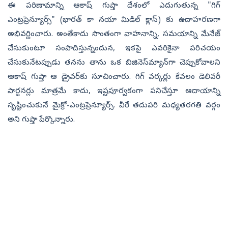
ఈ పరిణామాన్ని ఆకాష్ గుప్తా దేశంలో ఎదుగుతున్న "గిగ్
ఎంట్రప్రెన్యూర్స్" (భారత్ కా నయా మిడిల్ క్లాస్) కు ఉదాహరణగా
అభివర్ణించారు. అంతేకాదు సొంతంగా వాహనాన్ని, సమయాన్ని మేనేజ్
చేసుకుంటూ సంపాదిస్తున్నందున, ఇకపై ఎవరికైనా పరిచయం
చేసుకునేటప్పుడు తనను తాను ఒక బిజినెస్‌మ్యాన్‌గా చెప్పుకోవాలని
ఆకాష్ గుప్తా ఆ డ్రైవర్‌కు సూచించారు. గిగ్‌ వర్కర్లు కేవలం డెలివరీ
పార్టనర్లు మాత్రమే కాదు, ఇష్టపూర్వకంగా పనిచేస్తూ ఆదాయాన్ని
సృష్టించుకునే మైక్రో-ఎంట్రప్రెన్యూర్స్. వీరే తదుపరి మధ్యతరగతి వర్గం
అని గుప్తా పేర్కొన్నారు.