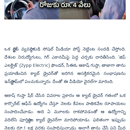
ఒక స్టార్టప్ వ్యవస్థాపకుడి సోషల్ మీడియా పోస్ట్‌ నెట్టింట సందడి చేస్తోంది.
దేశంల నిరుద్యోగులు, గిగ్ ఎకానమీపై పెద్ద చర్చకు దారితీసింది. 'జిప్
ఎలక్ట్రిక్' (Zypp Electric) ఫౌండర్‌, సీఈఓ ఆకాష్ గుప్తా, తాజాగా తాను
ప్రయాణించిన క్యాబ్ డ్రైవర్‌తో జరిగిన ఆసక్తికరమైన సంభాషణను
ఇన్‌స్టాగ్రామ్‌లో పంచుకున్నారు. దీంతో ఈ వీడియో వైరల్‌గా మారింది.
ఆకాష్‌ గుప్తా షేర్‌ చేసిన వివరాల ప్రకారం ఆ క్యాబ్ డ్రైవర్ గతంలో ఒక
కార్పొరేట్ ఆఫీస్ ఉద్యోగం చేస్తూ నెలకు కేవలం పాతికవేల రూపాయలు
సంపాదించేవాడు. అది ఏ మూలకు రాకపోవడంతో ఆ ఉద్యోగాన్ని
వదిలేసి పూర్తిస్థాయి క్యాబ్ డ్రైవర్‌గా మారిపోయాడు. ఫలితంగా ఇప్పుడు
నెలకు రూ.1 లక్ష వరకు సంపాదిస్తున్నాడు. అలాగే తాను చేసే పని మీద