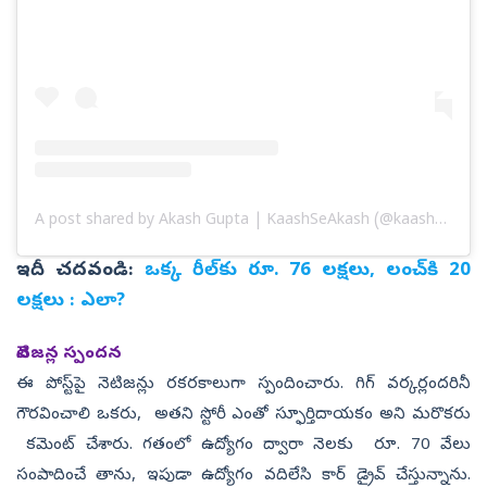
A post shared by Akash Gupta | KaashSeAkash (@kaashseakash)
ఇదీ చదవండి:
ఒక్క రీల్‌కు రూ. 76 లక్షలు, లంచ్‌కి 20
లక్షలు : ఎలా?
నెటిజన్ల స్పందన
ఈ పోస్ట్‌పై నెటిజన్లు రకరకాలుగా స్పందించారు. గిగ్ వర్కర్లందరినీ
గౌరవించాలి ఒకరు, అతని స్టోరీ ఎంతో స్ఫూర్తిదాయకం అని మరొకరు
కమెంట్‌ చేశారు. గతంలో ఉద్యోగం ద్వారా నెలకు రూ. 70 వేలు
సంపాదించే తాను, ఇపుడా ఉద్యోగం వదిలేసి కార్ డ్రైవ్ చేస్తున్నాను.