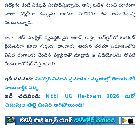
ఉద్యోగం కంటే ఎక్కువే సంపాదిస్తున్నాను, అన్ని ఒత్తిళ్ల నుంచి దూరంగా
చాలా హ్యాపీగా ఉన్నాను అంటూ మరొకరు తన అనుభవాన్ని
పంచుకున్నారు.
కాగా జిప్ ఎలక్ట్రిక్ వ్యవస్థాపకుడైన ఆకాష్ గుప్తా, ఆన్‌లైన్‌లో కంటెంట్
క్రియేటర్‌గా కూడా గుర్తింపు పొందారు. ఆయన తరచూ సమాజంలోని
వివిధ రంగాలకు చెందిన వ్యక్తులతో మాట్లాడి ఆ వీడియోలను సోషల్
మీడియాలో షేర్ చేస్తుంటారు.
ఇదీ చదవండి:
మిస్సోరి విమాన ప్రమాదం : మృతుల్లో తెలుగు టెకీ
సాయి కార్తీక వర్మ
ఇదీ చదవండి:
NEET UG Re-Exam 2026 మరో
చదువుల తల్లి ఊపిరి ఆగిపోయింది!