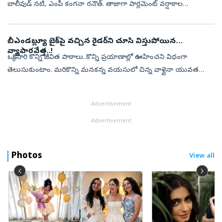
బాలీవుడ్‌ నటి, ఎంపీ కంగనా రనౌత్‌. తాజాగా పార్లమెంట్‌ వర్షాకాల
సమావేశాలకు హాజరైన ఆమె మరోసారి తన స్టైలిష్‌ లుక్‌తో అందరి దృష్టినీ
ఆకర్షించారు...
బీఎండబ్ల్యూ బైక్‌పై వచ్చిన రైడర్‌ని చూసి విస్తుపోయిన
వ్యాపారవేత్త..!
ఒక్కోసారి కొన్ని జీవిత పాఠాలు..కొన్ని ప్రయాణాల్లో ఊహించని విధంగా
తెలుసుకుంటాం. మరికొన్ని మనకన్న వయసులో చిన్న వాళ్లైనా యువత
నుంచి నేర్చుకుంటుంటాం. అలాంటి గొప్ప జీవిత పాఠాన్నే ఒక ఉబర్‌ రైడర్‌
నుంచి నేర్...
Advertisement
Advertisement
Photos
View all