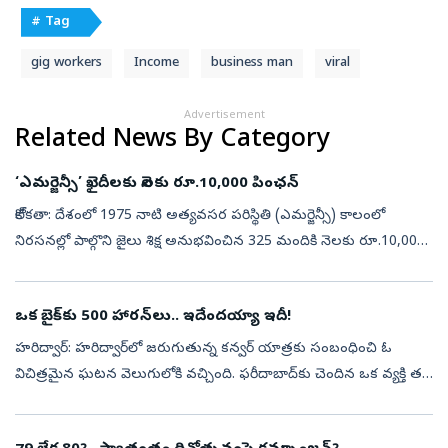
# Tag
gig workers
Income
business man
viral
Advertisement
Related News By Category
‘ఎమర్జెన్సీ’ ఖైదీలకు నెలకు రూ.10,000 పింఛన్
కోల్‌కతా: దేశంలో 1975 నాటి అత్యవసర పరిస్థితి (ఎమర్జెన్సీ) కాలంలో
నిరసనల్లో పాల్గొని జైలు శిక్ష అనుభవించిన 325 మందికి నెలకు రూ.10,000
చొప్పున పింఛను అందజేయనున్నట్లు పశ్చిమ బెంగాల్ ముఖ్యమంత్రి
సువేందు అ...
ఒక బైక్‌కు 500 హారన్‌లు.. ఇదేందయ్యా ఇదీ!
హరిద్వార్‌: హరిద్వార్‌లో జరుగుతున్న కన్వర్ యాత్రకు సంబంధించి ఓ
విచిత్రమైన ఘటన వెలుగులోకి వచ్చింది. ఫరీదాబాద్‌కు చెందిన ఒక వ్యక్తి తన
మోటార్‌సైకిల్‌కు ఏకంగా 500 హారన్‌లను అమర్చుకుని హరిద్వార్‌కు చేరుకు...