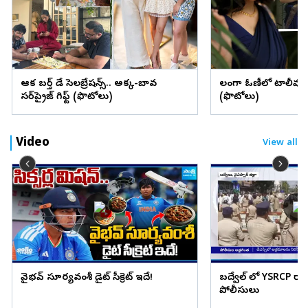
ఆషిక బర్త్ డే సెలబ్రేషన్స్.. అక్క-బావ
లంగా ఓణీలో టాలీవుడ్
సర్‌ప్రైజ్ గిఫ్ట్ (ఫొటోలు)
(ఫొటోలు)
Video
View all
వైభవ్ సూర్యవంశీ డైట్ సీక్రెట్ ఇదే!
బద్వేల్ లో YSRCP ర్యా
పోలీసులు