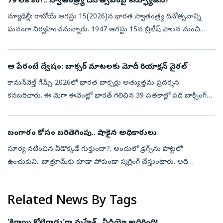
79 లేక 80?.. స్వాతంత్ర్య దినోత్సవంపై కన్ఫ్యూజన్?
న్యూఢిల్లీ: రాబోయే ఆగస్టు 15(2026)న భారత స్వాతంత్ర్య దినోత్సవాన్ని
ఘనంగా నిర్వహించనున్నారు. 1947 ఆగస్టు 15న బ్రిటీష్ పాలన నుంచి
భారత్‌కు స్వాతంత్ర్యం సిద్ధించింది. దేశం కోసం ప్రాణాలర్పించిన సమరయోధుల
...
ఆ పేరంటే ద్వేషం: బాక్సర్‌ మాటలకు మోదీ రియాక్షన్‌ వైరల్‌
కామన్‌వెల్త్‌ గేమ్స్‌-2026లో భారత బాక్సర్లు అత్యుత్తమ ప్రదర్శన
కనబరిచారు. ఈ మెగా ఈవెంట్లో భారత్‌ గెలిచిన 39 పతకాల్లో పది బాక్సింగ్‌లో
వచ్చినవే. అంకుశ్‌ పంఘాల్‌, సచిన్‌ సివాచ్‌, జాస్మిన్‌ లంబోరియా, ప్ర...
బంగారం కోసం బరితెగింపు.. షాకైన అధికారులు
సూర్య నటించిన వీడొక్కడే గుర్తుందా?. అందులో డ్రగ్స్‌ను పొట్టలో
ఉంచుకుని.. బాత్రూమ్‌కు కూడా పోకుండా స్మగ్లింగ్‌ చేస్తుంటారు. అది
వాస్తవంగా జరిగేదే!. అయితే బంగారం అక్రమ రవాణాకు కొత్త కొత్త మార్గాలను
ఎంచు...
Related News By Tags
‘కిరాయి కోటిగాడు’గా మహేశ్‌.. వీడియో అదిరింది!