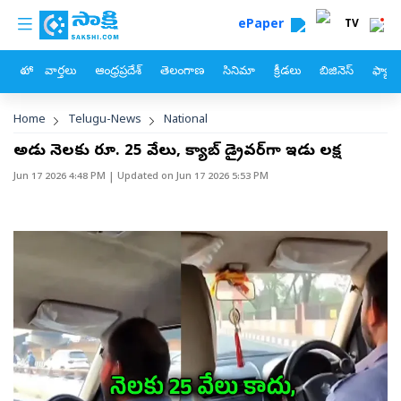
custom menu
Skip to main content
ePaper
TV
హోం
వార్తలు
ఆంధ్రప్రదేశ్
తెలంగాణ
సినిమా
క్రీడలు
బిజినెస్
ఫ్యామ
Breadcrumb
Home
Telugu-News
National
అపుడు నెలకు రూ. 25 వేలు, క్యాబ్‌ డ్రైవర్‌గా ఇపుడు లక్ష
Jun 17 2026 4:48 PM
| Updated on
Jun 17 2026 5:53 PM