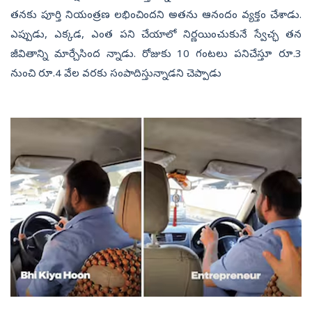
తనకు పూర్తి నియంత్రణ లభించిందని అతను ఆనందం వ్యక్తం చేశాడు.
ఎప్పుడు, ఎక్కడ, ఎంత పని చేయాలో నిర్ణయించుకునే స్వేచ్ఛ తన
జీవితాన్ని మార్చేసింద న్నాడు. రోజుకు 10 గంటలు పనిచేస్తూ రూ.3
నుంచి రూ.4 వేల వరకు సంపాదిస్తున్నాడని చెప్పాడు