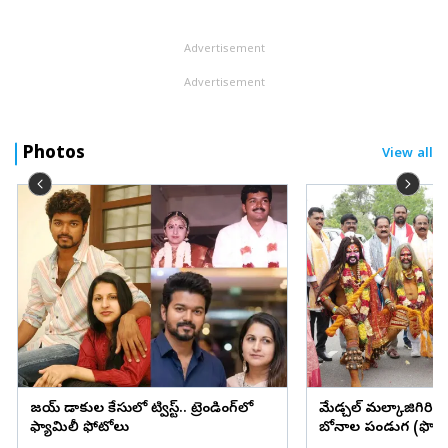
వార్తలను అమెరికాలోని కాలిఫోర్నియా పోలీసులు కొట్టిపారేశారు. గోల్డీబ్రార...
Advertisement
Advertisement
Photos
View all
విజయ్ విడాకుల కేసులో ట్విస్ట్.. ట్రెండింగ్‌లో
మేడ్చల్ మల్కాజిగిరి జిల్
ఫ్యామిలీ ఫోటోలు
బోనాల పండుగ (ఫొటో