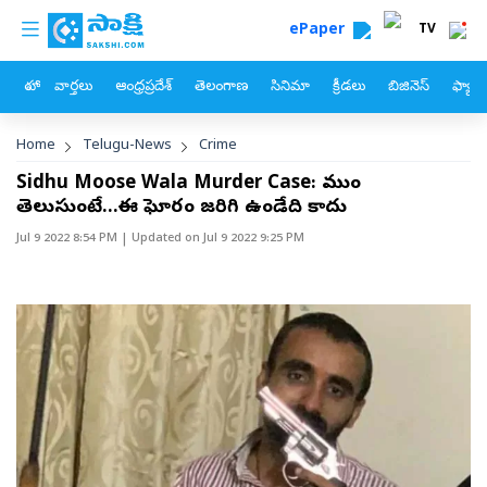
custom menu
Skip to main content
ePaper
TV
హోం
వార్తలు
ఆంధ్రప్రదేశ్
తెలంగాణ
సినిమా
క్రీడలు
బిజినెస్
ఫ్యామ
Breadcrumb
Home
Telugu-News
Crime
Sidhu Moose Wala Murder Case: ముందే
తెలుసుంటే...ఈ ఘోరం జరిగి ఉండేది కాదు
Jul 9 2022 8:54 PM
| Updated on
Jul 9 2022 9:25 PM