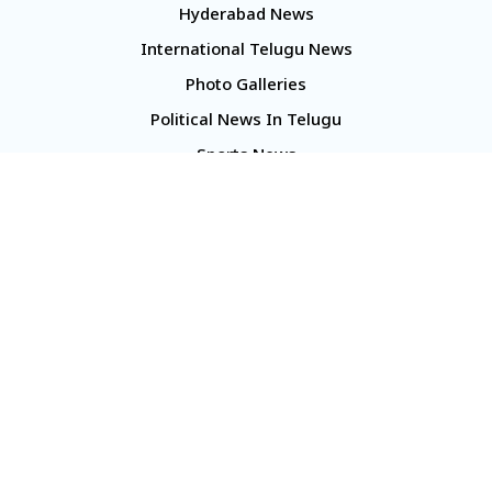
Hyderabad News
International Telugu News
Photo Galleries
Political News In Telugu
Sports News
TS Politics News
Telangana News
Telugu Movie Reviews
Company
About Us
Contact Us
Media Kit