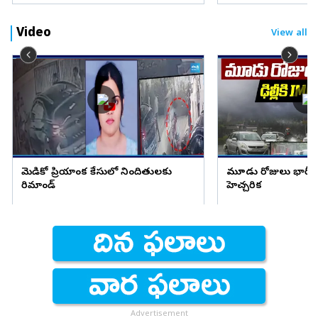
Video
View all
మెడికో ప్రియాంక కేసులో నిందితులకు
మూడు రోజులు భారీ వ
రిమాండ్
హెచ్చరిక
Advertisement