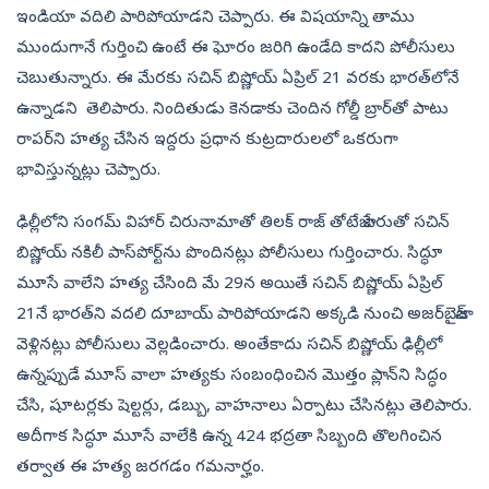
ఇండియా వదిలి పారిపోయాడని చెప్పారు. ఈ విషయాన్ని తాము
ముందుగానే గుర్తించి ఉంటే ఈ ఘోరం జరిగి ఉండేది కాదని పోలీసులు
చెబుతున్నారు. ఈ మేరకు సచిన్‌ బిష్ణోయ్‌ ఏప్రిల్‌ 21 వరకు భారత్‌లోనే
ఉన్నాడని తెలిపారు. నిందితుడు కెనడాకు చెందిన గోల్డీ బ్రార్‌తో పాటు
రాపర్‌ని హత్య చేసిన ఇద్దరు ప్రధాన కుట్రదారులలో ఒకరుగా
భావిస్తున్నట్లు చెప్పారు.
ఢిల్లీలోని సంగమ్ విహార్ చిరునామాతో తిలక్ రాజ్ తోటేజా పేరుతో సచిన్
బిష్ణోయ్‌ నకిలీ పాస్‌పోర్ట్‌ను పొందినట్లు పోలీసులు గుర్తించారు. సిద్ధూ
మూసే వాలేని హత్య చేసింది మే 29న అయితే సచిన్‌ బిష్ణోయ్‌ ఏప్రిల్‌
21నే భారత్‌ని వదలి దూబాయ్‌ పారిపోయాడని అక్కడి నుంచి అజర్‌బైజాన్‌
వెళ్లినట్లు పోలీసులు వెల్లడించారు. అంతేకాదు సచిన్ బిష్ణోయ్ ఢిల్లీలో
ఉన్నప్పుడే మూస్ వాలా హత్యకు సంబంధించిన మొత్తం ప్లాన్‌ని సిద్ధం
చేసి, షూటర్లకు షెల్టర్లు, డబ్బు, వాహనాలు ఏర్పాటు చేసినట్లు తెలిపారు.
అదీగాక సిద్ధూ మూసే వాలేకి ఉన్న 424 భద్రతా సిబ్బంది తొలగించిన
తర్వాత ఈ హత్య జరగడం గమనార్హం.