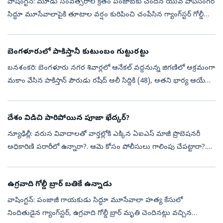
వాషింగ్టన్‌: మూడు సంవత్సరాల క్రితం పంజాబ్‌కు చెందిన యువ పాప్‌సింగర్‌
సిద్ధూ మూసేవాలాపైకి తూటాల వర్షం కురిపించి చంపేసిన గ్యాంగ్‌స్టర్‌ గోల్డీ
బ్రార్‌ ఆచూకీ ఇంతవరకు తెలీదు. కానీ బీబీసీ వార్తాసంస్థ ఎట్టక...
బెంగళూరులో పాకిస్తానీ కుటుంబం గుట్టురట్టు
బనశంకరి: బెంగళూరు నగర శివార్లలో ఆనేకల్‌ వద్దనున్న జిగణిలో అక్రమంగా
మకాం వేసిన పాకిస్తాన్‌ పౌరుడు రషీద్‌ అలీ సిద్దికి (48), అతని భార్య ఆయేషా
(38), ఆమె తల్లిదండ్రులు హనీఫ్‌ మహమ్మద్‌ (73), రుబీనా (61) అన...
దేశం విడిచి పారిపోయిన పూజా ఖేద్కర్‌?
న్యూఢిల్లీ: వరుస వివాదాలతో వార్తల్లోకి ఎక్కిన ఏఐఎస్‌ మాజీ ప్రొబెషనరీ
అధికారిణి పరారీలో ఉన్నారా?. ఆమె కోసం పోలీసులు గాలింపు చేపట్టారా?.
ఢిల్లీ కోర్టు ముందస్తు బెయిల్‌ తిరస్కరించడం వెంటనే.. ఆమె దేశం వి...
ఉగ్రవాది గోల్డీ బ్రార్‌ బతికే ఉన్నాడు
వాషింగ్టన్‌: పంజాజీ గాయకుడు సిద్ధూ మూసేవాలా హత్య కేసులో
నిందితుడైన గ్యాంగ్‌స్టర్, ఉగ్రవాది గోల్డీ బ్రార్‌ మృతి చెందినట్లు వచ్చిన