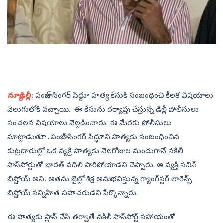
న్యూఢిల్లీ:
పంజాబ్‌ సింగర్‌ సిద్ధూ హత్య కేసుకి సంబంధించి కీలక విషయాలు
వెలుగులోకి వచ్చాయి. ఈ కేసును దర్యాప్తు చేస్తున్న ఢిల్లీ పోలీసులు
సంచలన విషయాలు వెల్లడించారు. ఈ మేరకు పోలీసులు
మాట్లాడుతూ...పంజాబ్‌ సింగర్‌ సిద్ధూని హత్యకు స‍ంబంధించిన
కుట్రదారుల్లో ఒక వ్యక్తి హత్యకు నెలరోజుల మందుగానే నకిలీ
పాస్‌పోర్టుతో భారత్‌​ వదిలి పారిపోయాడని చెప్పారు. ఆ వ్యక్తి సచిన్‌
బిష్ణోయ్‌ అని, అతను జైల్లో శిక్ష అనుభవిస్తున్న గ్యాంగ్‌స్టర్‌ లారెన్స్
బిష్ణోయ్‌ సన్నిహిత సహచరుడని పేర్కొన్నారు.
ఈ హత్యకు ప్లాన్‌ చేసి తర్వాతే నకీలీ పాస్‌పోర్ట్‌ సహాయంతో