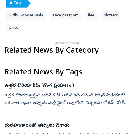
# Tag
Sidhu Moose Wala
Fake passport
flee
plotters
pilice
Advertisement
Related News By Category
Related News By Tags
ఉత్తర కొరియా కిమ్‌ ‘దొంగ ప్రయాణం’!
ఉత్తర కొరియా ప్రస్తుత అధినేత కిమ్ జోంగ్ ఉన్ గురించి సోషల్ మీడియాలో
ఒక పాత కథనం ఇప్పుడు మళ్లీ వైరల్ అవుతోంది. చిన్నతనంలో కిమ్ జోంగ్
ఉన్ తన సోదరుడితో కలిసి జపాన్‌లోని ప్రసిద్ధ 'టోక్యో డిస్నీల్యాండ్'ను స...
దురహంకారంతో తప్పులు చేశాడు