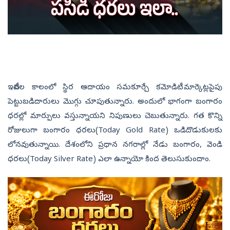
ఇటీవల కాలంలో స్థిర ఆదాయం సమకూర్చే కమోడిటీ మార్కెట్లపైపు
పెట్టుబడిదారులు మొగ్గు చూపుతున్నారు. అందులో భాగంగా బంగారం
ధరల్లో మార్పులు వస్తున్నాయని నిపుణులు చెబుతున్నారు. గత కొన్ని
రోజులుగా బంగారం ధరలు(Today Gold Rate) ఒడిదొడుకులకు
లోనవుతున్నాయి. దేశంలోని ప్రధాన నగరాల్లో నేడు బంగారం, వెండి
ధరలు(Today Silver Rate) ఎలా ఉన్నాయో కింద తెలుసుకుందాం.