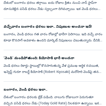
దేశంలో బంగారం ధరలు తగ్గాయి. ఐదు రోజుల క్రితం నుంచి నాన్‌ స్టాప్‌గా
దూసుకెళ్లిన పసిడి ధరలు నేడు స్వల్పంగా దిగివచ్చాయి. ఇక వెండి ధరలు
మాత్రం నిలకడగా కొనసాగుతున్నాయి. ఇటీవల కాలంలో స్థిర ఆదాయం
సమకూర్చే కమ...
వచ్చేవారం బంగారం ధరలు ఇలా.. నిపుణుల అంచనా ఇదే!
బంగారం, వెండి ధరలు గత వారం రోజుల్లో భారీగా పెరిగాయి. ఇది వచ్చే వారం
కూడా కొనసాగే అవకాశం ఉందని మార్కెట్ నిపుణులు చెబుతున్నారు. దీనికి
కారణం ఏమిటి?, ఎంతవరకు ధరలు పెరగనున్నాయి?, అనే విషయాలు ఈ
కథనంలో వివర...
‘వెండి’ మండిపోతుంది: కియోసాకి భారీ అంచనా
వెండి ధరలు రికార్డు స్థాయిల్లో కొనసాగుతున్న వేళ ప్రముఖ ఆర్థిక రచయిత,
ఇన్వెస్ట్‌ గురూ రాబర్ట్‌ కియోసాకి (Robert Kiyosaki) మరోసారి వెండిపై తన
అంచనాను వెల్లడించారు. ‘రిచ్ డాడ్ పూర్ డాడ్’ పుస్తకంతో ప్రపంచ...
బంగారం, వెండి ధరలు ఇలా..
దేశంలో బంగారం ధరలకు బ్రేక్‌ పడింది. నాలుగు రోజులుగా పెరుగుతూ
వచ్చిన పసిడి ధరలు నేడు (Today Gold Rate) నిలకడగా ఉన్నాయి. ఇక