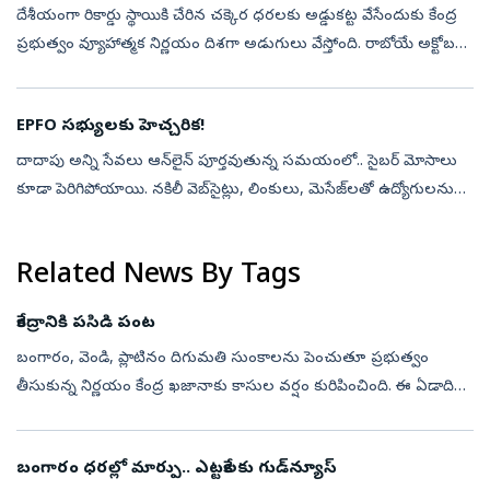
దేశీయంగా రికార్డు స్థాయికి చేరిన చక్కెర ధరలకు అడ్డుకట్ట వేసేందుకు కేంద్ర
ప్రభుత్వం వ్యూహాత్మక నిర్ణయం దిశగా అడుగులు వేస్తోంది. రాబోయే అక్టోబరు
నుంచి ప్రారంభమయ్యే నూతన మార్కెటింగ్ సీజన్‌లో ఇథనాల్ తయారీ...
EPFO సభ్యులకు హెచ్చరిక!
దాదాపు అన్ని సేవలు ఆన్‌లైన్‌ పూర్తవుతున్న సమయంలో.. సైబర్ మోసాలు
కూడా పెరిగిపోయాయి. నకిలీ వెబ్‌సైట్లు, లింకులు, మెసేజ్‌లతో ఉద్యోగులను
మోసం చేసే ప్రయత్నాలు ఎక్కువవుతున్నాయి. దీనిని దృష్టిలో ఉంచుకుని
ఈపీ...
Related News By Tags
కేంద్రానికి పసిడి పంట
బంగారం, వెండి, ప్లాటినం దిగుమతి సుంకాలను పెంచుతూ ప్రభుత్వం
తీసుకున్న నిర్ణయం కేంద్ర ఖజానాకు కాసుల వర్షం కురిపించింది. ఈ ఏడాది
మే 13 నుంచి ఆగస్టు 2 వరకు స్వల్ప వ్యవధిలోనే విలువైన లోహాల
దిగుమతుల ద్వారా ...
బంగారం ధరల్లో మార్పు.. ఎట్టకేలకు గుడ్‌న్యూస్‌