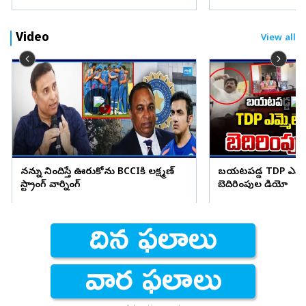
Video
View all
నన్ను నిందిస్తే ఊరుకోను BCCIకి లక్ష్మణ్
బయటపడ్డ TDP ఎమ్మెల
స్ట్రాంగ్ వార్నింగ్
బెదిరింపుల వీడియో