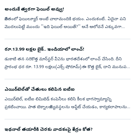
అందుకే.. త్వరగా ఫెయిల్ అవ్వు!
జీవితంలో ఫెయిల్యూర్ అంటే చాలామందికి భయం. ఎందుకంటే.. ఏదైనా పని
మొదలుపెట్టే ముందు ''ఇది ఫెయిల్ అయితే?'' అనే ఆలోచనే ఎక్కువగా
ఉంటుంది. దీంతో రిస్క్ తీసుకోకుండా సేఫ్‌గా ఉండటానికే ప్రయత్నిస్తారు. కానీ..
నిజ...
రూ.13.99 లక్షల బైక్.. ఇండియాలో లాంచ్!
డుకాటి తన సరికొత్త మాన్‌స్టర్ వీ2ను భారతదేశంలో లాంచ్ చేసింది. దీని
ప్రారంభ ధర రూ. 13.99 లక్షలు(ఎక్స్-షోరూమ్).ఈ కొత్త బైక్, దాని మునుపటి
మోడల్ కంటే కొంత తక్కువ ధరలో అందుబాటులో ఉన్నప్పటికీ.. అప్డేటెడ్ ఇ...
ఎయిర్‌టెల్‌తో చేతులు కలిపిన ఐటీఐ
ఎయిర్‌టెల్, ఐటీఐ లిమిటెడ్ కంపెనీలు కలిసి కీలక భాగస్వామ్యాన్ని
ప్రకటించాయి. పాత టెక్నాలజీ వ్యవస్థలను అప్డేట్ చేయడం, కార్యకలాపాలను
మరింత సులభంగా నిర్వహించడం, సైబర్ సెక్యూరిటీని బలోపేతం చేయడమే
లక్ష్యంగా ...
ఇథనాల్‌ తయారీకి చెరకు వాడకంపై కేంద్రం కోత?