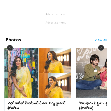
వెండి ధరలు (Today Silver Rate) కూడా నేడు స్థిరంగా కొనసాగుతున్నాయి.
దీంతో ఈరోజు...
Advertisement
Advertisement
Photos
View all
ఎల్లో శారీలో హీరోయిన్ రీతూ వర్మ గ్లామర్..
'హుషారు పిట్టలు' ట్ర
ఫోటోలు
(ఫొటోలు)