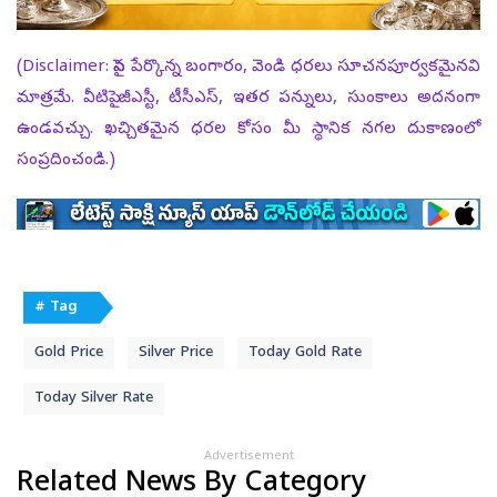
(Disclaimer: పైన పేర్కొన్న బంగారం, వెండి ధరలు సూచనపూర్వకమైనవి
మాత్రమే. వీటిపై జీఎస్టీ, టీసీఎస్‌, ఇతర పన్నులు, సుంకాలు అదనంగా
ఉండవచ్చు. ఖచ్చితమైన ధరల కోసం మీ స్థానిక నగల దుకాణంలో
సంప్రదించండి.)
# Tag
Gold Price
Silver Price
Today Gold Rate
Today Silver Rate
Advertisement
Related News By Category