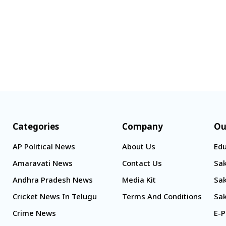
నిజామాబాద్
్యం
కామారెడ్డి
ి
రంగారెడ్డి
వికారాబాద్
వరంగల్
హన్మకొండ
జనగాం
Categories
Company
Ou
జయశంకర్
AP Political News
About Us
Edu
మహబూబాబాద్
Amaravati News
Contact Us
Sak
ములుగు
Andhra Pradesh News
Media Kit
Sak
Cricket News In Telugu
Terms And Conditions
Sak
Crime News
E-P