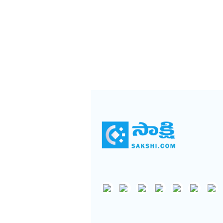
విజయనగరం
పార్వతీపురం మన
పశ్చిమ గోదావర
ఏలూరు
వైఎస్సార్
అన్నమయ్య