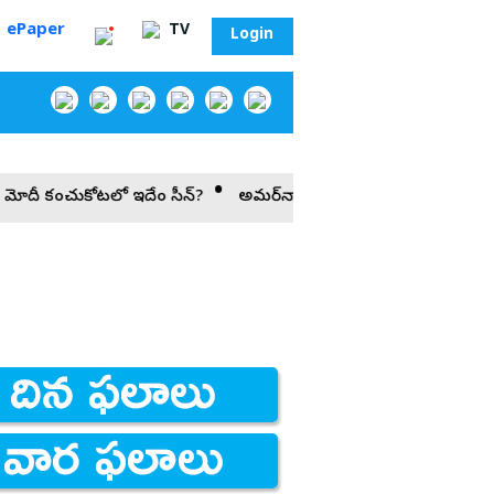
ePaper
TV
Login
 మోదీ కంచుకోటలో ఇదేం సీన్‌?
అమర్‌నాథ్ యాత్ర నిలిపివేత
2011 రిక
‌
సా?