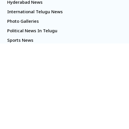
Hyderabad News
International Telugu News
Photo Galleries
Political News In Telugu
Sports News
TS Politics News
Telangana News
Telugu Movie Reviews
Copyright Sakshi @ 2026. All right reserved.
Powered By
Yodasoft