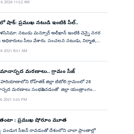
ైన మధుబని, ఖుటోనా, జయనగర్‌ నుంచి నేపాల్‌ మీదుగా
బేడ్కర్‌ కోనసీమ
రాజన్న
ఫొటోలు
మేటి చిత్రా
6 2024 11:52 AM
కపోకలపై నిషేధం విధించారు. 7వ తేదీన బీహార్‌లో ఎన్నికలు
ఖమ్మం
వీడియోలు
వెబ్ స్టోరీస్
ాయి.మీడియాకు అందిన సమాచారం ప్రకారం ఖుటోనా,
భద్రాద్రి
‌లో షాక్‌: ప్రముఖ నటుడి ఇంటికి సీల్‌..
పరిసర రాష్ట్రాలు, జిల్లాలు, దేశ సరిహద్దులతో సహా మధుబని
ల్మునియన్, జైనగర్, ఝంఝర్‌పూర్‌లలో భద్రతా బలగాలను
మహబూబ్‌నగర్
మిళసినిమా: నటుడు మన్సూర్‌ అలీఖాన్‌ ఇంటికి చెన్నై నగర
్యలో మోహరించారు. ఇదేవిధంగా లోక్‌సభ నియోజకవర్గాల్లో
న్‌ అధికారులు సీలు వేశారు. సంచలన నటుడు, నిర్మాత,
జోగులాంబ
 కేంద్రాలను ఏర్పాటు చేయడంతో పాటు ఆయా చోట్ల భారీగా
ి మన్సూర్‌ అలీఖాన్‌కు స్థానిక చూలైమేడులో ఇల్లు ఉంది.
24 2021 8:51 AM
నాగర్ కర్నూల్
గాలను మోహరించారు. వృద్ధ ఓటర్లు పోలింగ్ కేంద్రానికి
 ఆయన తన కుటుంబ సభ్యులతో కలసి నివసిస్తున్నారు.
నారాయణపేట
ేక ఏర్పాట్లు చేశారు. బీహార్‌లోని ఈ ప్రాంతంలో
న ప్రభుత్వానికి చెందిన 2,400 గజాల పొరంబోకు స్థలాన్ని
 రాజకీయ వాతావరణం కనిపిస్తుంది. మధుబని లోక్‌సభ
ానాస్ప‌ద మ‌ర‌ణాలు.. గ్రామం సీజ్‌
వనపర్తి
కుని ఇంటిని నిర్మించినట్లు ఆరోపణలను ఎదుర్కొంటున్నారు.
ి మే 20న ఎన్నికలు జరగనుండగా, అభ్యర్థుల ప్రచారం
 చెన్నై నగర కార్పొరేషన్‌ అధికారులు ఆయనకు నోటీసులు
: హ‌రియాణాలోని రోహ్‌తక్ జిల్లా టిటోలి గ్రామంలో 28
మెదక్
ా కొనసాగుతోంది.
ారు. ఈ వ్యవహారంలో తనను మోసం చేసి పొరంబోకు స్థలాన్ని
్ప‌ద మ‌ర‌ణాలు సంభ‌వించ‌డంతో జిల్లా యంత్రాంగం
ములు నెల్లూరు
సంగారెడ్డి
ిన వారిపై చర్యలు తీసుకోవాలని మన్సూర్‌ అలీఖాన్‌ 2019లో
 సీజ్ చేసింది. పొరుగు గ్రామాల్లో వైరస్ వ్యాప్తి చెందకుండా
6 2021 5:55 PM
సిద్దిపేట
పిటిషన్‌ దాఖలు చేశారు. అయితే ఆ పిటిషన్‌ను తాజాగా కోర్టు
 బుధవారం మొత్తం గ్రామాన్ని కంటైన్‌మెంట్ జోన్‌గా
సింది. దీంతో శనివారం అధికారులు మన్సూర్‌ అలీఖాన్‌ ఇంటికి
నల్గొండ
్రామంలో ఇద్ద‌రు యువ‌కుల‌తో స‌హా రెండు
రు. వ్యవహారం ఇప్పుడు కోలీవుడ్‌లో కలకలం రేకెత్తిస్తోంది.
్ తంటా : ప్రముఖ షోరూం మూత
ంది మ‌ర‌ణించారు. వీరిలో యువ‌కులకు మ‌ర‌ణించ‌డానికి
సూర్యాపేట
Telangana Devudu: వెండితెరపై సీఎం కేసీఆర్‌ బయోపిక్‌..
డు రోజుల పాటు జ్వరం వ‌చ్చిన‌ట్లు నివేదికలు
ెన్నై: పండుగ సీజన్ రావడంతో దేశంలోని చాలా ప్రాంతాల్లో
రామరాజు
యాదాద్రి