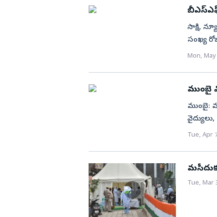
తెలుస్తోంద
బీఎస్‌ఎ
తాత్కాలిక
మొత్తం పె
సాక్షి, న్య
సంగ‌తి తెల
సంఖ్య రోజ
క‌రోనా వ్య
(బీఎస్‌ఎఫ
Mon, May 
ప్ర‌యాణ‌మ‌న
అధికారులు
అన్నారు. భ
పాజిటివ్‌
14,516 కొత
ముంబై వొఖ
మొత్తం ఎ
బులిటెన్‌ల
కాంప్లెక్స
ముంబై: ముం
న‌మోదైన‌ప
పనులు చేస
వైద్యులు,
తొలిసారి.
సిబ్బందితో
రావడంతో ఆ
Tue, Apr 
చేరువ‌లో 
అధికారులు
సోకిందనే వ
అమెరికా, బ
126 బెటాల
ఉన్న వార
కరోనా నిర
మసీదుకు 
490 పైగా
బీఎస్‌ఎఫ్
Tue, Mar 
వచ్చినట్ల
వారు 14 మ
అధికారులు