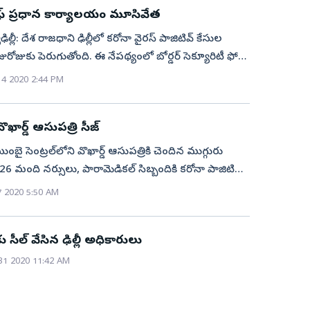
ి.(మూసీ నది బ్రిడ్జిపై ప్రమాదం.. మృతులు రైల్వే ఉద్యోగులు)
ఫ్‌ ప్రధాన కార్యాలయం మూసివేత
ంగా మూసివేస్తున్న‌ట్లు అధికారులు తెలిపారు. ప్ర‌పంచం
ను ప్ర‌మాదంలో ఉంద‌ని ప్ర‌పంచ ఆరోగ్య సంస్థ హెచ్చ‌రించిన
ూఢిల్లీ: దేశ రాజధాని ఢిల్లీలో కరోనా వైరస్‌ పాజిటివ్‌ కేసుల
ిసిందే. (ఢిల్లీ ఆరోగ్యశాఖ మంత్రి సత్యేంద్రకు ప్లాస్మా థెరఫీ )
ురోజుకు పెరుగుతోంది. ఈ నేపథ్యంలో బోర్డర్‌ సెక్యూరిటీ ఫోర్స్
ాక్సిన్‌ను క‌నిపెట్ట‌డం అసాధ్యం కాన‌ప్ప‌టికీ అదో క‌ష్ట‌త‌ర‌మైన
్‌) ప్రధాన కార్యాలయంలోని రెండు అంతస్తులను బీఎస్‌ఎఫ్‌
4 2020 2:44 PM
ి డ‌బ్ల్యూహెచ్ఓ డైరెక్ట‌ర్ జ‌న‌ర‌ల్ టెడ్రోస్ అధ‌నామ్ గేబ్రియేస‌న్
 సోమవారం సీల్‌ చేశారు. బీఎస్‌ఎఫ్ సిబ్బందికి కరోనా వైరస్‌
ార‌త్‌లోనూ క‌రోనా క‌ల్లోలం సృష్టిస్తోంది. గ‌త 24 గంటల్లోనే
గా రావటంలో ఈ నిర్ణయం తీసుకున్నట్లు అధికారులు తెలిపారు.
్త క‌రోనా కేసులు న‌మోదైన‌ట్లు శ‌నివారం విడుద‌ల చేసిన హెల్త్
ార్డ్‌ ఆసుపత్రి సీజ్‌
నిమిది అంతస్తులు ఉన్న ఈ భవనం లోధి రహదారిలోని సీజీఓ
ో కేంద్ర ఆరోగ్య‌శాఖ వెల్ల‌డించింది. దేశంలో తొలి క‌రోనా కేసు
్‌లో ఉంది. ఇక బీఎస్‌ఎఫ్‌ కార్యాలయ భవనానికి శానిటైజేషన్‌
బై సెంట్రల్‌లోని వొఖార్డ్‌ ఆసుపత్రికి చెందిన ముగ్గురు
్ప‌టి నుంచి ఈ స్థాయిలో కేసులు న‌మోదుకావ‌డం ఇదే
్తున్నామని అధికారులు తెలిపారు. కరోనా పాజిటివ్‌ వచ్చిన
 26 మంది నర్సులు, పారామెడికల్‌ సిబ్బందికి కరోనా పాజిటివ్‌
దీంతో దేశంలో క‌రోనా కేసుల సంఖ్య నాలుగు ల‌క్ష‌ల‌కు
 కాంటాక్టు అయిన వారిని ట్రేస్‌ చేస్తున్నామని బీఎస్‌ఎఫ్‌
సుపత్రిలో వైద్యసేవలను నిలిపివేశారు. వీరికి వైరస్‌
7 2020 5:50 AM
ఉంది. ప్ర‌పంచ వ్యాప్తంగా క‌రోనా కేసులు న‌మోదైన దేశాల్లో
 పేర్కొన్నారు. (అస్సాంలో వెలుగుచూసిన స్పానిష్ ఫ్లూ) ఇక
ిషయాన్ని విచారిస్తున్నట్టు ఆయన వెల్లడించారు. ఆసుపత్రిలో
్రెజిల్,ర‌ష్యా త‌ర్వాతి స్థానంలో భార‌త్ ఉంది. (చైనా
ియన్‌కి చెందని 25 మంది బీఎస్‌ఎఫ్‌ భద్రతా సిబ్బందికి
ందరినీ క్వారంటైన్‌లో ఉంచారు. ముంబైలో సోమవారం నాటికి
వస్తువులను బహిష్కరించండి: శివరాజ్‌ సింగ్‌ చౌహాన్‌ )
్ధారణ పరీక్షలు చేశారు. ఇప్పటివరకు మొత్తం 56 మంది
సీల్‌ వేసిన ఢిల్లీ అధికారులు
 కోవిడ్‌ కేసులు నమోదుకాగా 34 మంది మరణించారు.
‌ జవాన్లకు కరోనా నిర్ధారణ పరీక్షలు చేయగా అందరికీ నెగటివ్‌
31 2020 11:42 AM
ు అధికారులు తెలిపారు. ఇందులో త్రిపుర రాష్ట్రానికి చెందన
ంది, ఢిల్లీకి చెందిన వారు 43 మంది జవాన్లు ఉన్నట్లు
 వెల్లడించారు. మే 3న ఇద్దరు సీఆర్‌పీఎఫ్‌ జవాన్లకు కరోనా