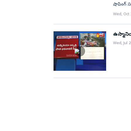
తెలంగాణ ద
సూచిస్తు
షాపింగ్ స
విజయనగరం
గ్రామ‌స్తు
ఆంక్షలతో
Wed, Oct 
మ‌ర‌ణించిన‌ట్లు అ
పార్వతీపురం మన
షాపింగ్ 
జోన్‌గా ప
చెన్నైలోని
పశ్చిమ గోదావర
అనుమ‌తించ
ఉస్మాని
నిబంధనలన
ఏలూరు
గ్రామ స‌
ప్రసిద్ధ క
Wed, Jul 
న‌మునాల‌ను
వైఎస్సార్
మూసివేసిం
తేలింది.గ
(ఎడతెగని దగ్గు,
అన్నమయ్య
ఎలాంటి భ
వందలాది 
గ్రేటర్ చె
ఖచ్చితంగా
ఉల్లంఘిం
ప్రకాష్ వ
అనుమతించ
ఉందని చె
జరుగుతున్