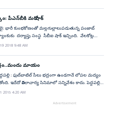
ు అప్రమత్తమయ్యారు. ఈ
ోనే మసీదును అధికారులు మూసివేశారు. ప్రభుత్వ
ం: పీఎన్‌బీకి మరో షాక్‌
ఉల్లంఘించి, నిర్లక్ష్యంగా వ్యవహరించినందుకు ఢిల్లీ
ి అరవింద్‌ కేజ్రీవాల్‌ ఆదేశాల మేరకు మసీదుకు సీల్‌ వేశారు.
ంబై: భారీ కుంభకోణంతో మల్లగుల్లాలుపడుతున్న పంజాబ్‌
కజ్‌లో ప్రార్థనలు నిర్వహించిన మతపెద్దలపై పోలీసు కేసు
యాంకుకు దర్యాప్తు సంస్థ సీబీఐ షాక్‌ ఇచ్చింది. వేలకోట్ల
యాలని సీఎం ఆదేశించారు. ఈ నేపథ్యంలో మర్కజ్‌
ెగా స్కాంలో సీబీఐ విచారణ నేపథ్యంలో మరో కీలక
19 2018 9:48 AM
పెద్ద ఎత్తున బందోబస్త్‌ను ఏర్పాటు చేశారు. డ్రోన్‌ కెమెరాలతో
 చోటు చేసుకుంది. మోసపూరిత లావాదేవీలుచోటు
స్థితిని అధికారులు సమీక్షిస్తున్నారు.
 ముంబై బ్రాడీ హౌస్‌ బ్రాంచుకు సీబీఐ తాళం వేసింది. తదుపరి
ోలం) కాగా మర్కజ్‌ ప్రార్థనలకు ఇండోనేషియా,
ద్రం..మందు మాయం
వరకు అధికారులకు కార్యాలయంలోకి ప్రవేశం లేదని స్పష్టం
్‌, నేపాల్‌, మలేషియా, సౌదీ అరేబియా వంటి దేశాలకు
 ఈ మేరకు పీఎన్‌బీ ముంబై బ్రాంచ్‌ కార్యాలయం ఎదుట
ాదాపు 280 మంది హాజరయ్యారు. దీంతో ఆ ప్రార్థనలో
మరోవైపు దేశంలో అతిపెద్ద బ్యాంకు
ి. ఇదేదో విఠలాచార్య సినిమాలో సన్నివేశం కాదు. పెద్దపల్లి
వారికి వైరస్‌ సోకే అవకాశం ఉందని ఢిల్లీ వైద్యులు భావిస్తున్నారు.
ో పీఎన్‌బీ మాజీ డిప్యూటీ జనరల్‌ మేనేజర్‌ గోకుల్‌నాథ్‌
ని వైన్సుల్లో జరుగుతున్న దందా. సీల్ ఉన్న బాటిల్లోని
11 2015 4:20 AM
ేశంలోని వివిధ ప్రాంతాల్లో వెలుగుచూసిన కరోనా మూలాలు
గిల్‌ విండో క్లర్క్‌ మనోజ్‌ కరత్‌లను శనివారం సీబీఐ అరెస్ట్‌
యం చేసి అందులో నీళ్లు నింపుతూ కల్తీ చేస్తున్నారు.
 ఉన్నట్లు తెలుస్తోంది. దీంతో ఆ సమావేశానికి వెళ్లి వచ్చిన వారిపై
షల్‌ కోర్టు వీరిని 14 రోజుల పోలీస్‌ కస్టడీకి తరలించింది. ఈ
Advertisement
్‌మెంట్ దాడుల్లో ఈ విషయం వెల్లడైంది. పట్టణానికి చిందం
 ప్రత్యేక దృష్టి సారించారు. ఈ నెల 13 నుంచి 15 వరకు
 నిందితులు భారీ కమిషన్లకు బ్యాంకు సంబంధించిన కీలక
వునూరి రమేశ్ అనే యువకులు సీసాకు సీల్ ఉండగానే
 మతపరమైన ప్రార్థనల్లో పాల్గొన్న వారిలో కొందరికి కరోనా
్‌లను నీరవ్‌మోదీ బృందానికి చేరవేసినట్టు అంగీకరించారు.
 తొలగించడంలో నేర్పరులు.&#13; &#13; వీరి
కిన విషయం తెలిసిందే. దీనిలో తెలంగాణకు చెందిన ఆరుగురు,
నాన్ని మద్యం దుకాణాల యజమానులు తమ కల్తీ దందాకు