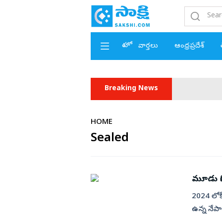
Skip to main content
custom menu
హోం
వార్తలు
ఆంధ్రప్రదేశ్
పాలిటిక్స్
ఏపీ వార్తలు
క్రైమ్
ఫ్యాక్ట్ చెక్
Breaking News
వార్తలు
ఎడిటోరియల్
జాతీయం
అమరావతి
సినిమా
గెస్ట్ కాలమ్
Breadcrumb
HOME
ఎన్‌ఆర్‌ఐ
అనంతపురం
క్రీడలు
కార్టూన్
Sealed
ప్రపంచం
శ్రీ సత్యసాయి
బిజినెస్
సోషల్ మీడియా
సాక్షి ఒరిజినల్స్
చిత్తూరు
డింగ్ డాంగ్ 2.0
పాడ్‌కాస్ట్‌
గుడ్ న్యూస్
తిరుపతి
మూడు రో
గరం గరం వార్తలు
దిన ఫలాలు
తూర్పు గోదావర
2024 లోక
యూట్యూబ్ డిజిటల్
వార ఫలాలు
కాకినాడ
ఉన్న నేపాల్ సరిహద్దును
సాగుబడి