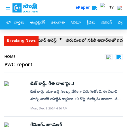
custom menu
Skip to main content
ePaper
TV
హోం
వార్తలు
ఆంధ్రప్రదేశ్
తెలంగాణ
సినిమా
క్రీడలు
బిజినెస్
ఫ్యామ
నేత చింతాడ రవికుమార్‌ అరెస్ట్‌
తిరుమలలో నకిలీ ఆధార్‌లతో గదుల దందా..
Breaking News
Breadcrumb
HOME
PwC report
క్రెడిట్‌ కార్డ్‌.. గీత దాటొద్దు..!
క్రెడిట్‌ కార్డు యూజర్ల సంఖ్య వేగంగా పెరుగుతోంది. ఈ ఏడాది
మార్చి నాటికి యాక్టివ్‌ కార్డులు 10 కోట్ల మార్క్‌ను దాటగా.. వచ్చే
ఐదేళ్లలో (2029 మార్చి నాటికి) 20 కోట్లకు పెరుగుతాయని
Mon, Dec 9 2024 4:20 AM
పీడబ్ల్యూసీ అంచనా. యూపీఐ దెబ్బకు డెబిట్‌ కార్డుల
వినియోగం గణనీయంగా తగ్గిపోయింది. చెల్లింపులకు వచ్చే సరికి
గేమింగ్‌.. జూమింగ్‌