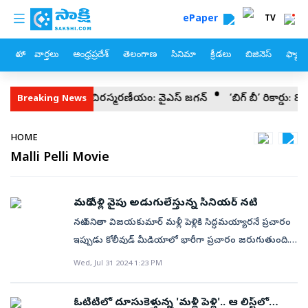
custom menu
Skip to main content
ePaper
TV
హోం
వార్తలు
ఆంధ్రప్రదేశ్
తెలంగాణ
సినిమా
క్రీడలు
బిజినెస్
ఫ్యామ
ంపూడి సేవలు చిరస్మరణీయం: వైఎస్‌ జగన్‌
‘బిగ్‌ బీ’ రికార్డు: 83 ఏళ్
Breaking News
Breadcrumb
HOME
Malli Pelli Movie
మరో పెళ్లి వైపు అడుగులేస్తున్న సీనియర్‌ నటి
నటి వనితా విజయకుమార్‌ మళ్లీ పెళ్లికి సిద్ధమయ్యారనే ప్రచారం
ఇప్పుడు కోలీవుడ్‌ మీడియాలో భారీగా ప్రచారం జరుగుతుంది.
సీనియర్‌ నటుడు విజయకుమార్, మంజుల దంపతుల పెద్ద
Wed, Jul 31 2024 1:23 PM
కూతురు వనిత అని తెలిసిందే. 1995లో నటుడు విజయ్‌కు
జంటగా చంద్రలేఖ చిత్రం ద్వారా కథానాయికగా పరిచయమైన
ఓటీటీలో దూసుకెళ్తున్న 'మళ్లీ పెళ్లి'.. ఆ లిస్ట్‌లో