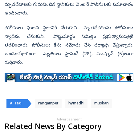
మృతదేహాలకు గుమనించిన స్థానికులు వెంటనే పోలీసులకు సమాచారం
అందించారు.
పోలీసులు ఘటన స్థలానికి చేరుకుని... మృతదేహాలను పోలీసులు
స్వాధీనం చేసుకుని... పోస్టుమార్టం నిమిత్తం ప్రభుత్వాసుపత్రికి
తరలించారు. పోలీసులు కేసు నమోదు చేసి దర్యాప్తు చేస్తున్నారు.
అందులోభాగంగా మృతులు హైమదీ (28), ముష్కాన్ (5)లుగా
గుర్తించారు.
# Tag
rangampet
hymadhi
muskan
Advertisement
Related News By Category