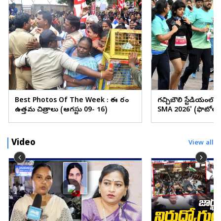
Best Photos Of The Week : ఈ వారం
గచ్చిబౌలి స్టేడియంలో
ఉత్తమ చిత్రాలు (ఆగస్టు 09- 16)
SMA 2026' (ఫొటోలు
Video
View all