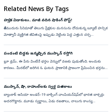
Related News By Tags
హన్సిక విడాకులు.. మాజీ వదిన షాకింగ్‌ పోస్ట్‌!
దేశముదురు సినిమాతో తెలుగు ప్రేక్షకుల మనసును దోచుకున్న బ్యూటీ హన్సిక
మోత్వానీ వ్యక్తిగత జీవితంపై ఇప్పుడు నెట్టింట పెద్ద ఎత్తున చర్చ
జరుగుతుంది. తన భర్త సోహైల్‌ నుంచి ఆమె విడాకులు తీసుకోవడమే ఈ
చర్చకు కా...
పండంటి బిడ్డకు జన్మనిచ్చిన ముస్కాన్ రస్తోగి
బ్లూ డ్రమ్‌.. ఈ పేరు వింటేనే భర్తల వెన్నులో వణకు పుడుతోంది. అందుకు
కారణం.. మీరట్‌లో జరిగిన ఓ ఘటన. ప్రాణానికి ప్రాణంగా ప్రేమించిన భర్తను
ప్రియుడి సాయంతో గంజాయి మత్తులో కిరాకతంగా హతమార్చింది ఓ భార్య.
ఈ...
ముస్కాన్, నిషా, రాహుల్‌లకు స్వర్ణ పతకాలు
బ్యాంకాక్‌: ఆసియా అండర్‌–19 బాక్సింగ్‌ చాంపియన్‌షిప్‌లో భారత బాక్సర్లు
అదరగొట్టారు. మూడు స్వర్ణాలు, ఏడు రజతాలు, నాలుగు కాంస్య
పతకాలతో కలిపి మొత్తం 14 పతకాలను సొంతం చేసుకున్నారు. ఇందులో