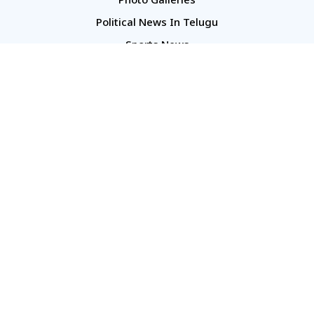
Photo Galleries
Political News In Telugu
Sports News
TS Politics News
Telangana News
Telugu Movie Reviews
Company
About Us
Contact Us
Media Kit
Terms And Conditions