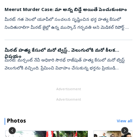
మహిళా బాక్సర్లవ...
Meerut Murder Case: మా అన్న బిడ్డే అయితే పెంచుకుంటాం
మీరట్: గత నెలలో యూపీలో సంచలన సృష్టించిన భర్త హత్య కేసులో
నిందితురాలిగా మీరట్ జైల్లో ఉన్న ముస్కాన్ గర్బవతి అని మెడికల్ రిపోర్ట్ లో
రావడంతో పుట్టబోయే బేబీ సంగతి ఏంటనే చర్చ మొదలైంది. భర్తను
ప్రియుడితో ...
మీరట్‌ హత్య కేసులో మరో ట్విస్ట్‌.. వెలుగులోకి మరో కీలక
విషయం
మీరట్‌: మర్చంట్‌ నేవీ అధికారి సౌరభ్‌ రాజ్‌పుత్‌ హత్య కేసులో మరో ట్విస్ట్‌
వెలుగులోకి వచ్చింది. ప్రేమించి వివాహం చేసుకున్న భర్తను ప్రియుడి
సాయంతో భార్యే దారుణంగా హత్య చేసి, ముక్కలు చేసిన ఘటన
సంచలనం సృష...
Advertisement
Advertisement
Photos
View all