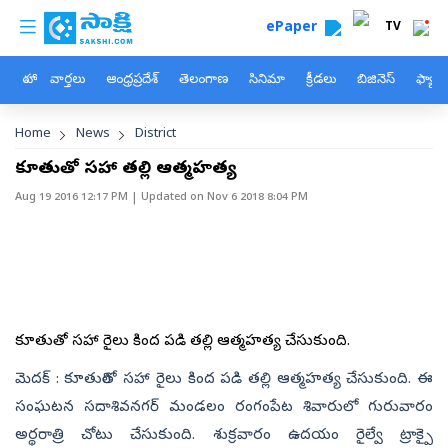
custom menu
Skip to main content
ePaper
TV
హోం
వార్తలు
ఆంధ్రప్రదేశ్
తెలంగాణ
సినిమా
క్రీడలు
బిజినెస్
ఫ్యామ
Breadcrumb
Home
News
District
కూతురితో సహా తల్లి ఆత్మహత్య
Aug 19 2016 12:17 PM
| Updated on
Nov 6 2018 8:04 PM
కూతురితో సహా రైలు కింద పడి తల్లి ఆత్మహత్య చేసుకుంది.
మెదక్ : కూతురితో సహా రైలు కింద పడి తల్లి ఆత్మహత్య చేసుకుంది. ఈ
సంఘటన సదాశివనగర్ మండలం రంగంపేట శివారులో గురువారం
అర్థరాత్రి చోటు చేసుకుంది. శుక్రవారం ఉదయం రైల్వే ట్రాక్పై