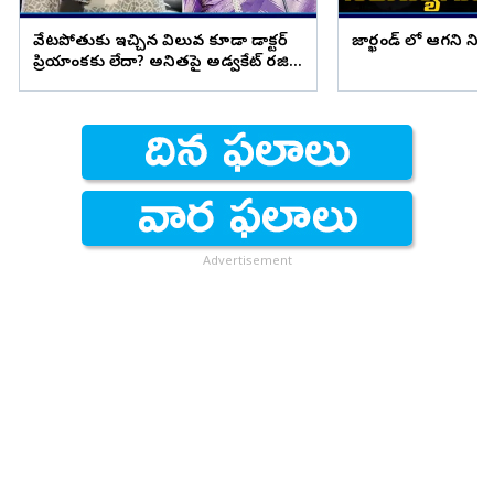
వేటపోతుకు ఇచ్చిన విలువ కూడా డాక్టర్
జార్ఖండ్ లో ఆగని ని
ప్రియాంకకు లేదా? అనితపై అడ్వకేట్ రజిని
ఫైర్
Advertisement