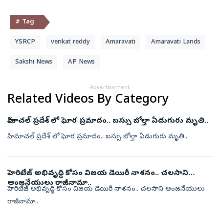
# Tag
YSRCP
venkat reddy
Amaravati
Amaravati Lands
Sakshi News
AP News
Advertisement
Related Videos By Category
హిమాచల్ ప్రదేశ్ లో ఘోర ప్రమాదం.. బస్సు బోల్తా ఏడుగురు మృతి..
హిమాచల్ ప్రదేశ్ లో ఘోర ప్రమాదం.. బస్సు బోల్తా ఏడుగురు మృతి..
హెరిటేజ్ అభివృద్ధి కోసం విజయ డెయిరీ నాశనం.. చలసాని
ఆంజనేయులు రాజీనామా..
హెరిటేజ్ అభివృద్ధి కోసం విజయ డెయిరీ నాశనం.. చలసాని ఆంజనేయులు
రాజీనామా..