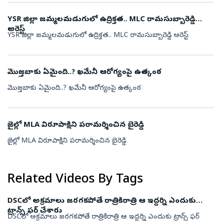
YSR జిల్లా జమ్మలమడుగులో ఉద్రిక్తత.. MLC రామసుబ్బారెడ్డి
అరెస్ట్
YSR జిల్లా జమ్మలమడుగులో ఉద్రిక్తత.. MLC రామసుబ్బారెడ్డి అరెస్ట్
మొజ్తబాకు ఏమైంది..? ఖమేనీ ఆరోగ్యంపై ఉత్కంఠ
మొజ్తబాకు ఏమైంది..? ఖమేనీ ఆరోగ్యంపై ఉత్కంఠ
జైల్లో MLA విరూపాక్షిని పరామర్శించిన బైరెడ్డి
జైల్లో MLA విరూపాక్షిని పరామర్శించిన బైరెడ్డి
Related Videos By Tags
DSCలో అక్రమాలు జరగకపోతే రాత్రికిరాత్రి ఆ ఇద్దర్ని ఎందుకు
ట్రాన్స్ ఫర్ చేశారు
DSCలో అక్రమాలు జరగకపోతే రాత్రికిరాత్రి ఆ ఇద్దర్ని ఎందుకు ట్రాన్స్ ఫర్