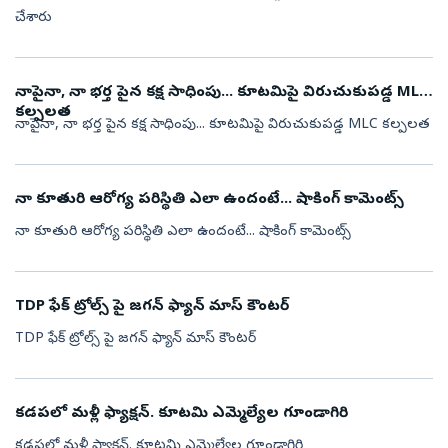
చేశారు
నాపైనా, నా భర్త పైన కక్ష సాధింపు... కూటమిపై విరుచుకుపడ్డ MLC
కల్పలత
నాపైనా, నా భర్త పైన కక్ష సాధింపు... కూటమిపై విరుచుకుపడ్డ MLC కల్పలత
నా కూతురి ఆరోగ్య పరిస్థితి ఎలా ఉందంటే... షాకింగ్ కామెంట్స్
నా కూతురి ఆరోగ్య పరిస్థితి ఎలా ఉందంటే... షాకింగ్ కామెంట్స్
TDP ఫేక్ ట్రోల్స్ పై జగన్ ఫ్యాన్ మాస్ కౌంటర్
TDP ఫేక్ ట్రోల్స్ పై జగన్ ఫ్యాన్ మాస్ కౌంటర్
కడపలో మళ్లీ ఫ్యాక్షన్. కూటమి ఎమ్మెల్యేల గూండాగిరి
కడపలో మళ్లీ ఫ్యాక్షన్. కూటమి ఎమ్మెల్యేల గూండాగిరి