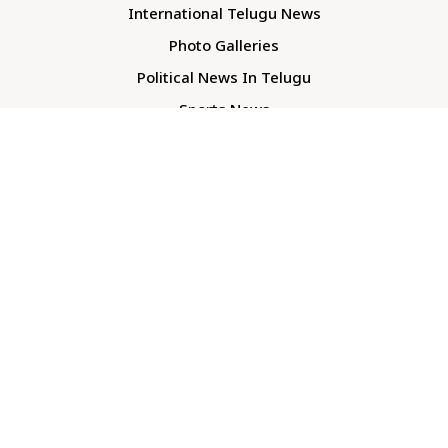
International Telugu News
Photo Galleries
Political News In Telugu
Sports News
TS Politics News
Telangana News
Telugu Movie Reviews
Company
About Us
Contact Us
Media Kit
Terms And Conditions