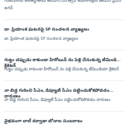
గిరిజనులకు అంతర్జాతీయ ఆదివాసీ దినోత్సవ శుభాకాంక్షలు తెలిపిన వైఎస్
జగన్
డా. ప్రియాంక ఘటనపై SP సంచలన వ్యాఖ్యలు
డా. ప్రియాంక ఘటనపై SP సంచలన వ్యాఖ్యలు
గుట్టు చప్పుడు కాకుండా హీరోయిన్ ను పెళ్లి చేసుకున్న టీమిండియా
క్రికెటర్
గుట్టు చప్పుడు కాకుండా హీరోయిన్ ను పెళ్లి చేసుకున్న టీమిండియా క్రికెటర్
నా బిడ్డ గురించి సీఎం, డిప్యూటీ సీఎం పట్టించుకోకపోవడం
దారుణం
నా బిడ్డ గురించి సీఎం, డిప్యూటీ సీఎం పట్టించుకోకపోవడం దారుణం
వైభవంగా లాల్ దర్వాజా బోనాల సంబరాలు