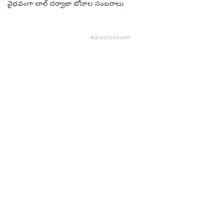
వైభవంగా లాల్ దర్వాజా బోనాల సంబరాలు
Advertisement