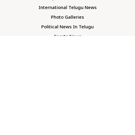
International Telugu News
Photo Galleries
Political News In Telugu
Sports News
TS Politics News
Telangana News
Telugu Movie Reviews
Company
About Us
Contact Us
Media Kit
Terms And Conditions