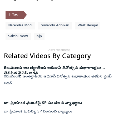
# Tag
Narendra Modi
Suvendu Adhikari
West Bengal
Sakshi News
bjp
Advertisement
Related Videos By Category
గిరిజనులకు అంతర్జాతీయ ఆదివాసీ దినోత్సవ శుభాకాంక్షలు
తెలిపిన వైఎస్ జగన్
గిరిజనులకు అంతర్జాతీయ ఆదివాసీ దినోత్సవ శుభాకాంక్షలు తెలిపిన వైఎస్
జగన్
డా. ప్రియాంక ఘటనపై SP సంచలన వ్యాఖ్యలు
డా. ప్రియాంక ఘటనపై SP సంచలన వ్యాఖ్యలు