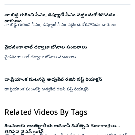
నా బిడ్డ గురించి సీఎం, డిప్యూటీ సీఎం పట్టించుకోకపోవడం
దారుణం
నా బిడ్డ గురించి సీఎం, డిప్యూటీ సీఎం పట్టించుకోకపోవడం దారుణం
వైభవంగా లాల్ దర్వాజా బోనాల సంబరాలు
వైభవంగా లాల్ దర్వాజా బోనాల సంబరాలు
డా.ప్రియాంక ఘటనపై అడ్వకేట్ రజిని ఫస్ట్ రియాక్షన్
డా.ప్రియాంక ఘటనపై అడ్వకేట్ రజిని ఫస్ట్ రియాక్షన్
Related Videos By Tags
గిరిజనులకు అంతర్జాతీయ ఆదివాసీ దినోత్సవ శుభాకాంక్షలు
తెలిపిన వైఎస్ జగన్