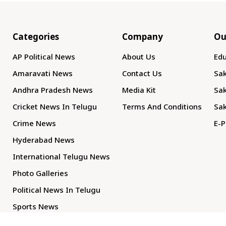
Categories
Company
Ou
AP Political News
About Us
Edu
Amaravati News
Contact Us
Sak
Andhra Pradesh News
Media Kit
Sak
Cricket News In Telugu
Terms And Conditions
Sak
Crime News
E-P
Hyderabad News
International Telugu News
Photo Galleries
Political News In Telugu
Sports News
TS Politics News