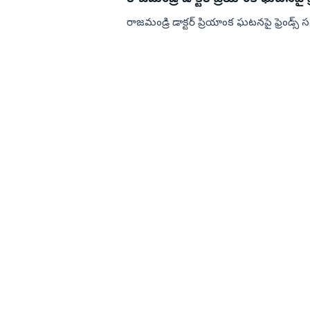
రాజమండ్రి డాక్టర్ ప్రియాంక ఘటనపై ఫ్రెండ్స్