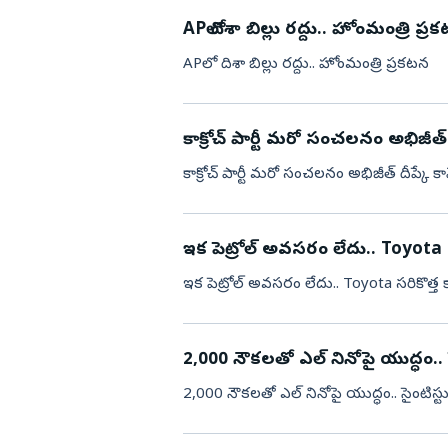
APలో దిశా బిల్లు రద్దు.. హోంమంత్రి ప్ర
APలో దిశా బిల్లు రద్దు.. హోంమంత్రి ప్రకటన
కాక్రోచ్ పార్టీ మరో సంచలనం అభిజీత్ ద
కాక్రోచ్ పార్టీ మరో సంచలనం అభిజీత్ దీప్కే కా
ఇక పెట్రోల్ అవసరం లేదు.. Toyota స
ఇక పెట్రోల్ అవసరం లేదు.. Toyota సరికొత్త క
2,000 నౌక‌ల‌తో ఎల్ నినోపై యుద్ధం.. 
2,000 నౌక‌ల‌తో ఎల్ నినోపై యుద్ధం.. సైంటిస్ట