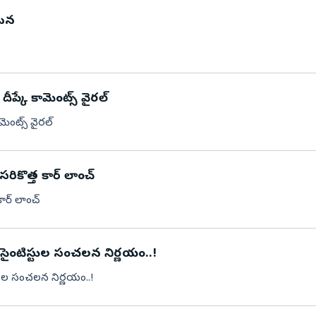
కటన
ీప్కే కామెంట్స్ వైరల్
మెంట్స్ వైరల్
రికొత్త కార్ లాంచ్
ార్ లాంచ్
సైంటిస్టుల సంచ‌ల‌న నిర్ణ‌యం..!
ుల సంచ‌ల‌న నిర్ణ‌యం..!