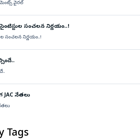
మెంట్స్ వైరల్
నిజామాబాద్
్యం
కామారెడ్డి
సైంటిస్టుల సంచ‌ల‌న నిర్ణ‌యం..!
ి
రంగారెడ్డి
ుల సంచ‌ల‌న నిర్ణ‌యం..!
వికారాబాద్
వరంగల్
్సిందే..
హన్మకొండ
ే..
జనగాం
జయశంకర్
మహబూబాబాద్
యోగ JAC నేతలు
ములుగు
 నేతలు
y Tags