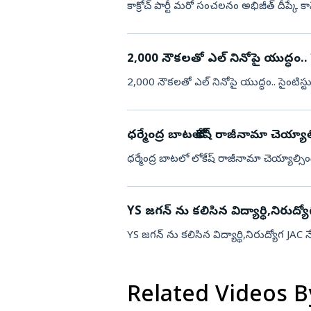
కాక్రోచ్ పార్టీ మరో సంచలనం అభిజీత్ దీప్కే కా
విజయనగరం
పార్వతీపురం మన
2,000 నౌక‌ల‌తో ఎల్ నినోపై యుద్ధం.. 
పశ్చిమ గోదావర
2,000 నౌక‌ల‌తో ఎల్ నినోపై యుద్ధం.. సైంటిస్ట
ఏలూరు
వైఎస్సార్
ధర్మేంద్ర బాటలో లోకేష్ రాజీనామా చెయ్యాల
అన్నమయ్య
ధర్మేంద్ర బాటలో లోకేష్ రాజీనామా చెయ్యాల్సింద
YS జగన్ ను కలిసిన విద్యార్థి,నిరుద్
YS జగన్ ను కలిసిన విద్యార్థి,నిరుద్యోగ JAC
Related Videos B