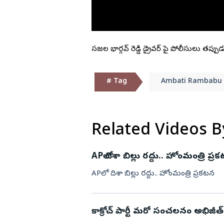
డా. బి ఆర్‌ అం
ఎడ్యుకేషన్
గుంటూరు
కర్ణాటక
బాపట్ల
తమిళనాడు
సజ్జల భార్గవ్ రెడ్డి డ్రైవర్ పై పోలీసులు తప్పు
పల్నాడు
ఢిల్లీ
కృష్ణా
మహారాష్ట్ర
# Tag
Ambati Rambabu
ఎన్టీఆర్
ఒడిశా
కర్నూలు
నంద్యాల
Related Videos B
ప్రకాశం
శ్రీపొట్టి శ్రీరా
APలో దిశా బిల్లు రద్దు.. హోంమంత్రి ప్ర
శ్రీకాకుళం
APలో దిశా బిల్లు రద్దు.. హోంమంత్రి ప్రకటన
విశాఖపట్నం
అనకాపల్లి
కాక్రోచ్ పార్టీ మరో సంచలనం అభిజీత్ ద
అల్లూరి సీతా