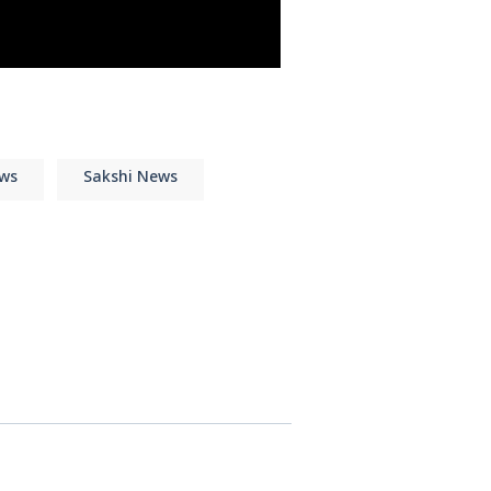
లు
ws
Sakshi News