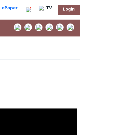
ePaper
TV
Login
‌
సా?