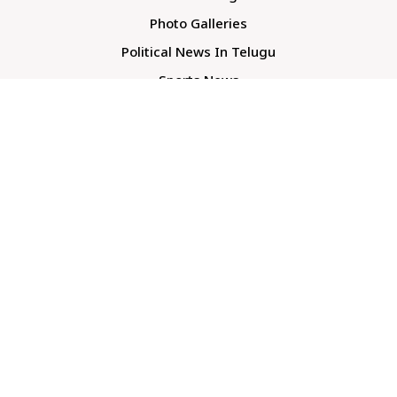
Photo Galleries
Political News In Telugu
Sports News
TS Politics News
Telangana News
Telugu Movie Reviews
Company
About Us
Contact Us
Media Kit
Terms And Conditions