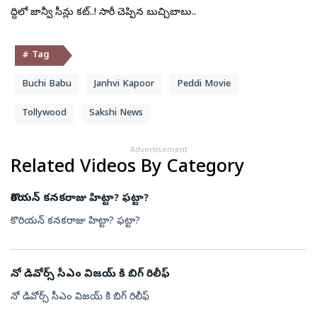
పెద్దిలో జాన్వీ సీన్లు కట్..! సారీ చెప్పిన బుచ్చిబాబు..
# Tag
Buchi Babu
Janhvi Kapoor
Peddi Movie
Tollywood
Sakshi News
Advertisement
Related Videos By Category
కొరియన్ కనకరాజు హిట్టా? ఫట్టా?
కొరియన్ కనకరాజు హిట్టా? ఫట్టా?
నో డివోర్స్ సీఎం విజయ్ కి బిగ్ రిలీఫ్
నో డివోర్స్ సీఎం విజయ్ కి బిగ్ రిలీఫ్