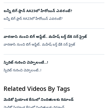
బన్నీ బిగ్ ప్లాన్ AA23లో హీరోయిన్ ఎవరంటే?
బన్నీ బిగ్ ప్లాన్ AA23లో హీరోయిన్ ఎవరంటే?
వారణాసి నుంచి బిగ్ అప్డేట్.. మహేష్ బర్త్ డేకి సర్ ప్రైజ్
వారణాసి నుంచి బిగ్ అప్డేట్.. మహేష్ బర్త్ డేకి సర్ ప్రైజ్
స్పిరిట్ గురించి చెప్పాలంటే...!
స్పిరిట్ గురించి చెప్పాలంటే...!
Related Videos By Tags
మెడికో ప్రియాంక కేసులో నిందితులకు రిమాండ్
మెడికో ప్రియాంక కేసులో నిందితులకు రిమాండ్