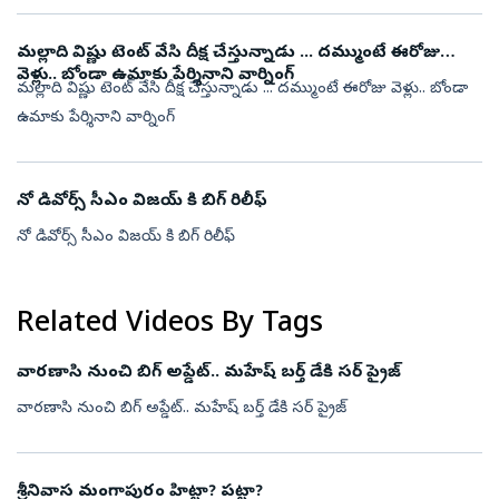
మల్లాది విష్ణు టెంట్ వేసి దీక్ష చేస్తున్నాడు ... దమ్ముంటే ఈరోజు
వెళ్లు.. బోండా ఉమాకు పేర్శినాని వార్నింగ్
మల్లాది విష్ణు టెంట్ వేసి దీక్ష చేస్తున్నాడు ... దమ్ముంటే ఈరోజు వెళ్లు.. బోండా
ఉమాకు పేర్శినాని వార్నింగ్
నో డివోర్స్ సీఎం విజయ్ కి బిగ్ రిలీఫ్
నో డివోర్స్ సీఎం విజయ్ కి బిగ్ రిలీఫ్
Related Videos By Tags
వారణాసి నుంచి బిగ్ అప్డేట్.. మహేష్ బర్త్ డేకి సర్ ప్రైజ్
వారణాసి నుంచి బిగ్ అప్డేట్.. మహేష్ బర్త్ డేకి సర్ ప్రైజ్
శ్రీనివాస మంగాపురం హిట్టా? పట్టా?