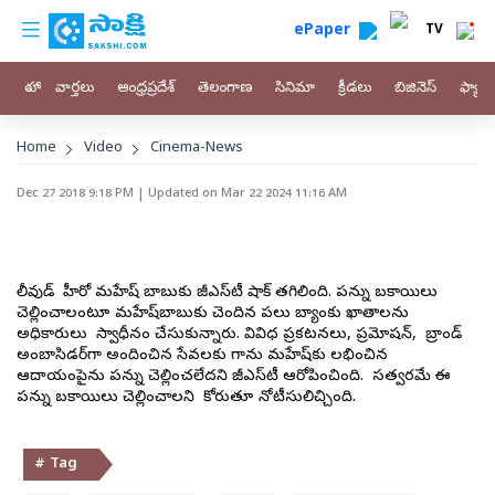
custom menu
Skip to main content
ePaper
TV
హోం
వార్తలు
ఆంధ్రప్రదేశ్
తెలంగాణ
సినిమా
క్రీడలు
బిజినెస్
ఫ్యామ
Breadcrumb
Home
Video
Cinema-News
Dec 27 2018 9:18 PM
| Updated on
Mar 22 2024 11:16 AM
టాలీవుడ్‌ హీరో మహేష్‌ బాబుకు జీఎస్‌టీ షాక్‌ తగిలింది. పన్ను బకాయిలు
చెల్లించాలంటూ మహేష్‌బాబుకు చెందిన పలు బ్యాంకు ఖాతాలను
అధికారులు స్వాధీనం చేసుకున్నారు. వివిధ ప్రకటనలు, ప్రమోషన్‌, బ్రాండ్‌
అంబాసిడర్‌గా అందించిన సేవలకు గాను మహేష్‌కు లభించిన
ఆదాయంపైను పన్ను చెల్లించలేదని జీఎస్‌టీ ఆరోపించింది. సత్వరమే ఈ
పన్ను బకాయిలు చెల్లించాలని కోరుతూ నోటీసులిచ్చింది.
# Tag