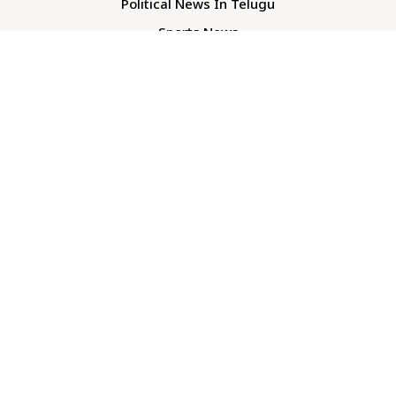
Political News In Telugu
Sports News
TS Politics News
Telangana News
Telugu Movie Reviews
Company
About Us
Contact Us
Media Kit
Terms And Conditions
Our Media