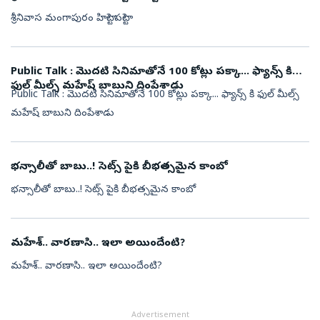
శ్రీనివాస మంగాపురం హిట్టా? పట్టా?
Public Talk : మొదటి సినిమాతోనే 100 కోట్లు పక్కా... ఫ్యాన్స్ కి
ఫుల్ మీల్స్ మహేష్ బాబుని దింపేశాడు
Public Talk : మొదటి సినిమాతోనే 100 కోట్లు పక్కా... ఫ్యాన్స్ కి ఫుల్ మీల్స్
మహేష్ బాబుని దింపేశాడు
భన్సాలీతో బాబు..! సెట్స్ పైకి బీభత్సమైన కాంబో
భన్సాలీతో బాబు..! సెట్స్ పైకి బీభత్సమైన కాంబో
మహేశ్.. వారణాసి.. ఇలా అయిందేంటి?
మహేశ్.. వారణాసి.. ఇలా అయిందేంటి?
Advertisement