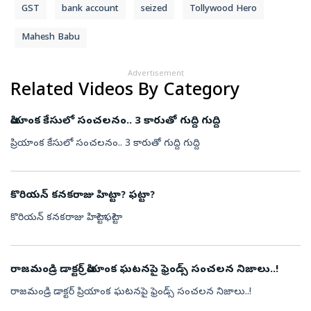
GST
bank account
seized
Tollywood Hero
Mahesh Babu
Advertisement
Related Videos By Category
ప్రియాంక కేసులో సంచలనం.. 3 కారుతో గుద్ది గుద్ది
ప్రియాంక కేసులో సంచలనం.. 3 కారుతో గుద్ది గుద్ది
కొరియన్ కనకరాజు హిట్టా? ఫట్టా?
కొరియన్ కనకరాజు హిట్టా? ఫట్టా?
రాజమండ్రి డాక్టర్ ప్రియాంక ఘటనపై ఫ్రెండ్స్ సంచలన నిజాలు..!
రాజమండ్రి డాక్టర్ ప్రియాంక ఘటనపై ఫ్రెండ్స్ సంచలన నిజాలు..!