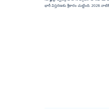
భారీ విస్తరణకు శ్రీకారం చుట్టింది. 2028 నాటికి