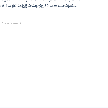
 తన వార్షిక ఉత్పత్తి సామర్థ్యాన్ని 80 లక్షల యూనిట్లకు...
Advertisement