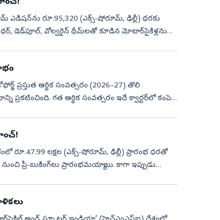
లాంచ్!
ూమ్ ఎడిషన్‌ను రూ.95,320 (ఎక్స్-షోరూమ్, ఢిల్లీ) ధరకు
ాంథర్, డెడ్‌పూల్, వోల్వరైన్ థీమ్‌లతో కూడిన మోటార్‌సైకిళ్లను
లాభం
కోఫోర్జ్‌ ప్రస్తుత ఆర్థిక సంవత్సరం (2026–27) తొలి
్ని ప్రకటించింది. గత ఆర్థిక సంవత్సరం ఇదే క్వార్టర్‌లో కంపెనీ
ాంచ్!
 రూ.47.99 లక్షల (ఎక్స్-షోరూమ్, ఢిల్లీ) ప్రారంభ ధరతో
ుంచి ప్రీ-బుకింగ్‌లు ప్రారంభమయ్యాయి. కాగా ఇప్పుడు
ాళికలు
టార్‌సైకిల్‌ అండ్‌ స్కూటర్‌ ఇండియా’ (హెచ్‌ఎంఎస్‌ఐ) దేశంలో