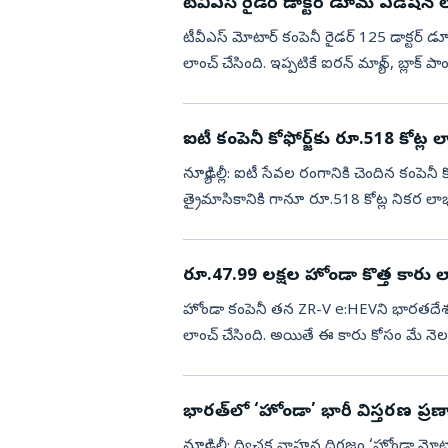
టీవీఎస్ రైడర్ డాక్టర్ డూమ్ ఎడిషన్‌ 
టీవీఎస్ మోటార్ కంపెనీ రైడర్ 125 డాక్టర్ డ
లాంచ్ చేసింది. ఇప్పటికే ఐరన్ మ్యాన్, బ్లాక్ ప
కల...
ఐటీ కంపెనీ కోఫోర్జ్‌కు రూ.518 కోట్ల 
న్యూఢిల్లీ: ఐటీ సేవల రంగానికి చెందిన కంపెనీ 
త్రైమాసికానికి గానూ రూ.518 కోట్ల నికర లాభాన
రూ...
రూ.47.99 లక్షల హోండా కొత్త కారు ల
హోండా కంపెనీ తన ZR-V e:HEVని భారతదేశంలో
లాంచ్ చేసింది. అయితే ఈ కారు కోసం మే నెల న
డెలివరీలు మొదలయ్యా...
భారత్‌లో ‘హోండా’ భారీ విస్తరణ ప్రణ
న్యూఢిల్లీ: ద్విచక్ర వాహన దిగ్గజం ‘హోండా మో