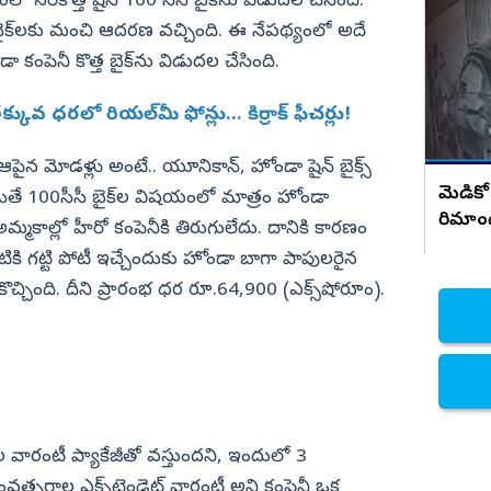
 సరికొత్త షైన్ 100 సీసీ బైక్‌ను విడుదల చేసింది.
రాజమండ్రి డాక్టర్ ప్రియాంక ఘటనపై ఫ్రెండ్స్
సంచలన నిజాలు..!
ైక్‌లకు మంచి ఆదరణ వచ్చింది. ఈ నేపథ్యంలో అదే
నిజామాబాద్
 కంపెనీ కొత్త బైక్‌ను విడుదల చేసింది.
్యం
కామారెడ్డి
ి
రంగారెడ్డి
వ ధరలో రియల్‌మీ ఫోన్లు... కిర్రాక్‌ ఫీచర్లు!
వికారాబాద్
ైన మోడళ్లు అంటే.. యూనికాన్, హోండా షైన్ బైక్స్
వరంగల్
మెడికో
యితే 100సీసీ బైక్‌ల విషయంలో మాత్రం హోండా
రిమాం
హన్మకొండ
అమ్మకాల్లో హీరో కంపెనీకి తిరుగులేదు. దానికి కారణం
జనగాం
వాటికి గట్టి పోటీ ఇచ్చేందుకు హోండా బాగా పాపులరైన
సుకొచ్చింది. దీని ప్రారంభ ధర రూ.64,900 (ఎక్స్‌షోరూం).
జయశంకర్
మహబూబాబాద్
ములుగు
ల వారంటీ ప్యాకేజీతో వస్తుందని, ఇందులో 3
్సరాల ఎక్స్‌టెండెట్‌ వారంటీ అని కంపెనీ ఒక