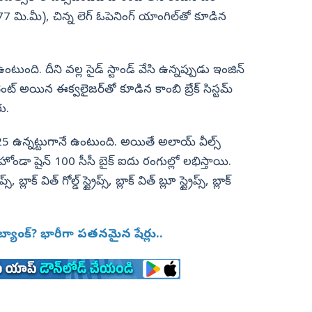
7 మి.మీ), చిన్న లెగ్ ఓపెనింగ్ యాంగిల్‌తో కూడిన
ఉంటుంది. దీని వల్ల సైడ్ స్టాండ్‌ వేసి ఉన్నప్పుడు ఇంజిన్‌
ెంట్ అయిన ఈక్వలైజర్‌తో కూడిన కాంబి బ్రేక్ సిస్టమ్
ు.
25 ఉన్నట్టుగానే ఉంటుంది. అయితే అలాయ్‌ వీల్స్‌
ోండా షైన్ 100 సీసీ బైక్‌ ఐదు రంగుల్లో లభిస్తాయి.
ప్స్, బ్లాక్ విత్ గోల్డ్ స్ట్రైప్స్, బ్లాక్ విత్ బ్లూ స్ట్రైప్స్, బ్లాక్
ంక్‌? భారీగా పతనమైన షేర్లు..