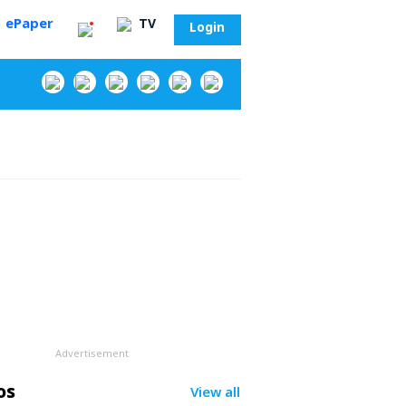
ePaper
TV
Login
‌
Advertisement
సా?
os
View all