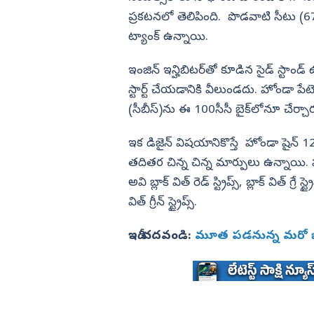
ప్రకటనలో తెలిపింది. పొడవాటి సీటు (67
ట్యాంక్ ఉన్నాయి.
ఇంజిన్ ఇన్హిబిటర్‌తో కూడిన సైడ్ స్టాండ్‌ 
స్టార్ట్ చేయడానికి వీలుండదు. హోండా పేట
(సీబీస్‌)ను ఈ 100సీసీ బైక్‌లోనూ చేర్చార
ఇక డిజైన్‌ విషయానికొస్తే హోండా షైన్ 1
తదితర చిన్న చిన్న మార్పులు ఉన్నాయి. హ
అవి బ్లాక్ విత్ రెడ్ స్ట్రిప్స్, బ్లాక్ విత్ గ్రే స్ట్రై
విత్ గ్రీన్ స్ట్రైప్స్.
ఇదీ చదవండి:
మూత పడనున్న మరో బ్యా