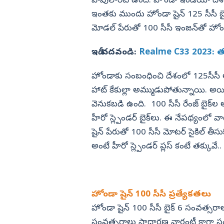
పాపులారిటీ ఉంది. హోండా ఇండియా దేశంలో
లనం.. 3 కారుతో
కొరియన్ కనకరాజు హిట్టా? ఫట్టా?
ఇంతకు ముందు హోండా షైన్ 125 సీసీ బ
విజయనగరం
మోడల్‌ పేరుతో 100 సీసీ ఇంజన్‌తో హోండా
పార్వతీపురం మన
పశ్చిమ గోదావర
ఇదీ చదవండి:
Realme C33 2023: తక్కు
ఏలూరు
హోండాకు సంబంధించి దేశంలో 125సీసీ ఆప
వైఎస్సార్
హాట్‌ కేకుల్లా అమ్ముడుపోతున్నాయి. అ
అన్నమయ్య
వెనుకబడి ఉంది. 100 సీసీ రేంజ్‌ బైక్‌ల 
హీరో స్ల్పెండర్‌ బైక్‌లు. ఈ నేపథ్యంలో 
షైన్‌ పేరుతో 100 సీసీ మోటర్‌ సైకిల్‌ తీ
అంటే హీరో స్ల్పెండర్‌ ప్లస్‌ కంటే తక్కువే..
హోండా షైన్ 100 సీసీ ప్రత్యేకతలు
హోండా షైన్ 100 సీసీ బైక్‌ 6 సంవత్సరా
సంవత్సరాలు సాధారణ వారంటీ కాగా సంవత