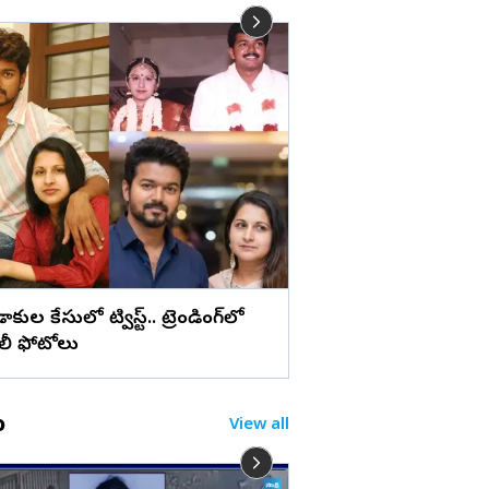
లు
మేడ్చల్ మల్కాజిగిరి జిల్లా
బోనాల పండుగ (ఫొటోల
ిడాకుల కేసులో ట్విస్ట్.. ట్రెండింగ్‌లో
ిలీ ఫోటోలు
o
View all