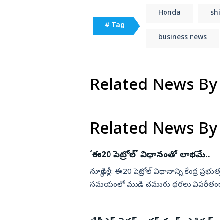
Honda
sh
# Tag
business news
Related News By
Related News By
‘ఈ20 పెట్రోల్‌’ విధానంతో లాభమే..
న్యూఢిల్లీ: ఈ20 పెట్రోల్‌ విధానాన్ని కేంద్ర ప్రభుత్వం మరోసారి సమర్థించింది. అమెరికా–ఇరాన్‌ యుద్ధ
సమయంలో ముడి చమురు ధరలు విపరీతంగా 
నుంచి రక్షించడంలో ఈ20 పె...