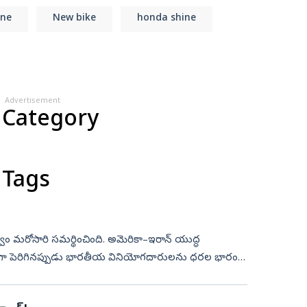
ine
New bike
honda shine
Advertisement
 Category
 Tags
పెరిగినప్పుడు భారతీయ వినియోగదారులను ధరల భారం