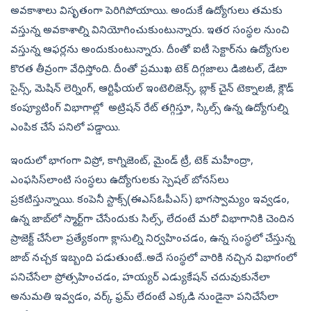
అవకాశాలు విసృతంగా పెరిగిపోయాయి. అందుకే ఉద్యోగులు తమకు
వస్తున్న అవకాశాల్ని వినియోగించుకుంటున్నారు. ఇతర సంస్థల నుంచి
వస్తున్న ఆఫర్లను అందుకుంటున్నారు. దీంతో ఐటీ సెక్టార్‌ను ఉద్యోగుల
కొరత తీవ్రంగా వేధిస్తోంది. దీంతో ప్రముఖ టెక్‌ దిగ్గజాలు డిజిటల్‌, డేటా
సైన్స్‌, మెషిన్‌ లెర్నింగ్‌, ఆర్టిఫీయల్‌ ఇంటెలిజెన్స్‌, బ్లాక్‌ చైన్‌ టెక్నాలజీ, క్లౌడ్‌
కంప్యూటింగ్‌ విభాగాల్లో అట్రిషన్‌ రేట్‌ తగ్గిస్తూ, స్కిల్స్‌ ఉన్న ఉద్యోగుల్ని
ఎంపిక చేసే పనిలో పడ్డాయి.
ఇందులో భాగంగా విప్రో, కాగ్నిజెంట్‌, మైండ్‌ ట్రీ, టెక్‌ మహీంద్రా,
ఎంఫసిస్‌లాంటి సంస్థలు ఉద్యోగులకు స్పెషల్‌ బోనస్‌లు
ప్రకటిస్తున్నాయి. కంపెనీ స్టాక్స్‌(ఈఎస్‌ఓపీఎస్‌) భాగస్వామ్యం ఇవ్వడం,
ఉన్న జాబ్‌లో స్మార్ట్‌గా చేసేందుకు సిల్స్‌, లేదంటే మరో విభాగానికి చెందిన
ప్రాజెక్ట్‌ చేసేలా ప్రత్యేకంగా క్లాసుల్ని నిర్వహించడం, ఉన్న సంస్థలో చేస్తున్న
జాబ్‌ నచ్చక ఇబ్బంది పడుతుంటే..అదే సంస్థలో వారికి నచ్చిన విభాగంలో
పనిచేసేలా ప్రోత్సహించడం, హయ్యర్‌ ఎడ్యుకేషన్‌ చదువుకునేలా
అనుమతి ఇవ్వడం, వర్క్‌ ఫ్రమ్‌ లేదంటే ఎక్కడి నుండైనా పనిచేసేలా