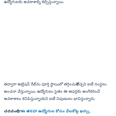
ఉద్యోగులకు అవకాశాల్ని కల్పిస్తున్నాయి.
తద్వారా అట్రిషన్‌ రేట్‌ను పూర్తి స్థాయిలో తగ్గించుకోవచ్చని ఐటీ సంస్థలు
అంచనా వేస్తున్నాయి. ఉద్యోగులు సైతం ఈ ఆఫర్లకు అంగీకరించే
అవకాశాలు కనిపిస్తున్నాయని ఐటీ నిపుణులు భావిస్తున్నారు.
చదవండి👉
ఈ తరహా ఉద్యోగుల కోసం వేలకోట్ల ఖర్చు,