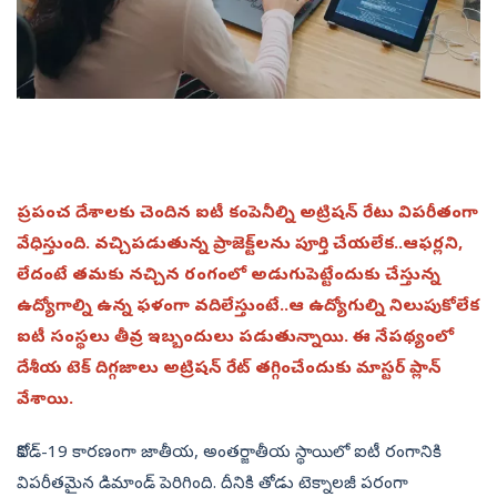
ప్రపంచ దేశాలకు చెందిన ఐటీ కంపెనీల్ని అట్రిషన్‌ రేటు విపరీతంగా
వేధిస్తుంది. వచ్చిపడుతున్న ప్రాజెక్ట్‌లను పూర్తి చేయలేక..ఆఫర్లని,
లేదంటే తమకు నచ్చిన రంగంలో అడుగుపెట్టేందుకు చేస్తున్న
ఉద్యోగాల్ని ఉన్న ఫళంగా వదిలేస్తుంటే..ఆ ఉద్యోగుల్ని నిలుపుకోలేక
ఐటీ సంస్థలు తీవ్ర ఇబ్బందులు పడుతున్నాయి. ఈ నేపథ్యంలో
దేశీయ టెక్‌ దిగ్గజాలు అట్రిషన్‌ రేట్‌ తగ్గించేందుకు మాస్టర్‌ ప్లాన్‌
వేశాయి.
కోవిడ్‌-19 కారణంగా జాతీయ, అంతర్జాతీయ స్థాయిలో ఐటీ రంగానికి
విపరీతమైన డిమాండ్‌ పెరిగింది. దీనికి తోడు టెక్నాలజీ పరంగా