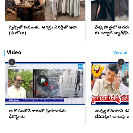
ప్రెగ్నెన్సీతో సమంత.. ఆగస్టు ఎనర్జీతో ఇలా
వేశ్య పాత్రలో అదరగొట్
(ఫొటోలు)
ఈ బ్యూటీ బ్యాగ్‌గ్రౌం
Video
View all
ఆ కోపంతోనే కారుతో ప్రియాంకను
నువ్వు బిరియాని కనిప
ఢీకొట్టారు
చేసినట్లు? బాబుపై బుగ్గన