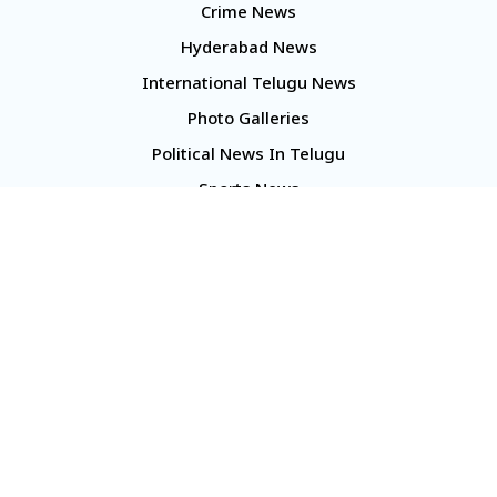
Crime News
Hyderabad News
International Telugu News
Photo Galleries
Political News In Telugu
Sports News
TS Politics News
Telangana News
Telugu Movie Reviews
Company
About Us
Contact Us