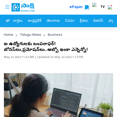
custom menu
Skip to main content
ePaper
TV
హోం
వార్తలు
ఆంధ్రప్రదేశ్
తెలంగాణ
సినిమా
క్రీడలు
బిజినెస్
ఫ్యామ
Breadcrumb
Home
Telugu-News
Business
ఐటీ ఉద్యోగులకు బంపరాఫర్!
బోనస్‌లు,ప్రమోషన్‌లు..అబ్బో ఇంకా ఎన్నెన్నో!
May 22 2022 11:53 AM
| Updated on
May 22 2022 1:12 PM