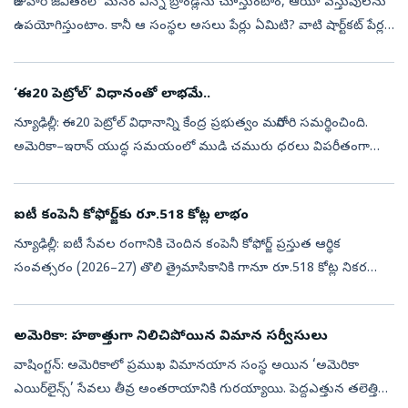
రోజువారీ జీవితంలో మనం ఎన్నో బ్రాండ్లను చూస్తుంటాం, ఆయా వస్తువులను
ఉపయోగిస్తుంటాం. కానీ ఆ సంస్థల అసలు పేర్లు ఏమిటి? వాటి షార్ట్‌కట్ పేర్ల
వెనుక ఉన్న పూర్వాపరాలేంటి? అనే ప్రశ్నలకు సమాధానం వెతికితే ఎంతో ...
‘ఈ20 పెట్రోల్‌’ విధానంతో లాభమే..
న్యూఢిల్లీ: ఈ20 పెట్రోల్‌ విధానాన్ని కేంద్ర ప్రభుత్వం మరోసారి సమర్థించింది.
అమెరికా–ఇరాన్‌ యుద్ధ సమయంలో ముడి చమురు ధరలు విపరీతంగా
పెరిగినప్పుడు భారతీయ వినియోగదారులను ధరల భారం నుంచి
రక్షించడంలో ఈ20 పె...
ఐటీ కంపెనీ కోఫోర్జ్‌కు రూ.518 కోట్ల లాభం
న్యూఢిల్లీ: ఐటీ సేవల రంగానికి చెందిన కంపెనీ కోఫోర్జ్‌ ప్రస్తుత ఆర్థిక
సంవత్సరం (2026–27) తొలి త్రైమాసికానికి గానూ రూ.518 కోట్ల నికర
లాభాన్ని ప్రకటించింది. గత ఆర్థిక సంవత్సరం ఇదే క్వార్టర్‌లో కంపెనీ రూ...
అమెరికా: హఠాత్తుగా నిలిచిపోయిన విమాన సర్వీసులు
వాషింగ్టన్‌: అమెరికాలో ప్రముఖ విమానయాన సంస్థ అయిన ‘అమెరికా
ఎయిర్‌లైన్స్’ సేవలు తీవ్ర అంతరాయానికి గురయ్యాయి. పెద్దఎత్తున తలెత్తిన