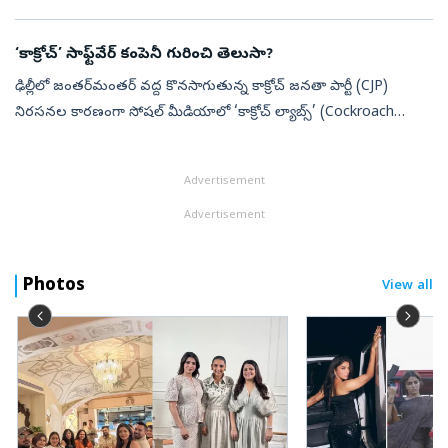
ఐటీ సమస్య కారణంగా దేశవ్యాప్తంగా విమాన రాకపోకలను తాత్కాలికంగా
నిలిపివేయా...
‘కాక్రోచ్‌’ సాఫ్ట్‌వేర్‌ కంపెనీ గురించి తెలుసా?
ఢిల్లీలో జంతర్‌మంతర్‌ వద్ద కొనసాగుతున్న కాక్రోచ్‌ జనతా పార్టీ (CJP)
నిరసనల కారణంగా సోషల్‌ మీడియాలో ‘కాక్రోచ్‌ ల్యాబ్స్‌’ (Cockroach
Labs) అనే పేరు కూడా ట్రెండ్‌గా మారింది. పార్టీ పేరుకు, అమెరికాకు చెం...
Advertisement
Advertisement
Photos
View all