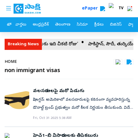
custom menu
Skip to main content
ePaper
TV
హోం
వార్తలు
ఆంధ్రప్రదేశ్
తెలంగాణ
సినిమా
క్రీడలు
బిజినెస్
ఫ్యామ
మహిళలు, చిన్నారులకు ఇది చీకటి రోజు’
పాకిస్థాన్‌, సౌదీ, తుర్కియే కీ
Breaking News
Breadcrumb
HOME
non immigrant visas
వలసదారులపై మరో పిడుగు
వాషింగ్టన్‌: అమెరికాలో వలసదారులపై కఠినంగా వ్యవహరిస్తున్న
డొనాల్డ్‌ ట్రంప్‌ ప్రభుత్వం మరో కీలక నిర్ణయం తీసుకుంది. విదేశీ
నాన్‌–ఇమిగ్రెంట్‌ ఉద్యోగుల పని అనుమతులను(వర్క్‌ పర్మిట్లు)
Fri, Oct 31 2025 5:38 AM
అటోమేటిక్‌గా రెన్యువల్‌ చేసే విధానానికి స్వస్తి పలికింది. ఈ
మేరకు డిపార్ట్‌మెంట్‌ ఆఫ్‌ హోంల్యాండ్‌ సెక్యూరిటీ బుధవారం
హెచ్‌1–బీ వీసాదారులకు తీపికబురు