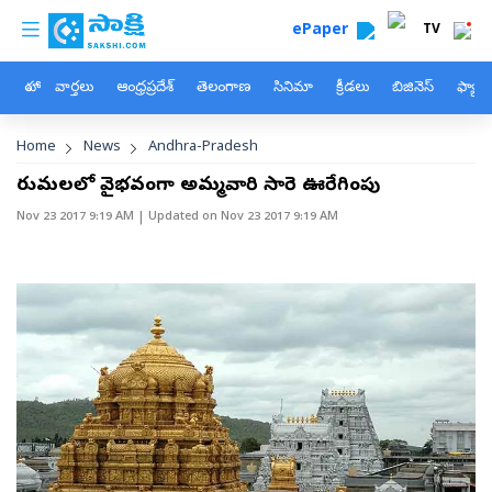
custom menu
Skip to main content
ePaper
TV
హోం
వార్తలు
ఆంధ్రప్రదేశ్
తెలంగాణ
సినిమా
క్రీడలు
బిజినెస్
ఫ్యామ
Breadcrumb
Home
News
Andhra-Pradesh
తిరుమలలో వైభవంగా అమ్మవారి సారె ఊరేగింపు
Nov 23 2017 9:19 AM
| Updated on
Nov 23 2017 9:19 AM