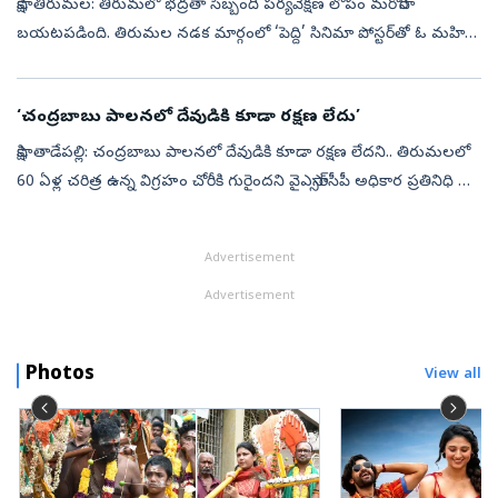
సాక్షి, తిరుమల: తిరుమలో భద్రతా సిబ్బంది పర్యవేక్షణ లోపం మరోసారి
బయటపడింది. తిరుమల నడక మార్గంలో ‘పెద్ది’ సినిమా పోస్టర్‌తో ఓ మహిళ
హల్‌చల్‌ చేసింది. నిషేధం ఉన్నా పోస్టర్‌తో మహిళ రావడంతో విమర్శలు
వ్యక్తమ...
‘చంద్రబాబు పాలనలో దేవుడికి కూడా రక్షణ లేదు’
సాక్షి, తాడేపల్లి: చంద్రబాబు పాలనలో దేవుడికి కూడా రక్షణ లేదని.. తిరుమలలో
60 ఏళ్ల చరిత్ర ఉన్న విగ్రహం చోరీకి గురైందని వైఎస్సార్‌సీపీ అధికార ప్రతినిధి ఆరె
శ్యామల మండిపడ్డారు. బుధవారం ఆమె మీడియా సమావేశంల...
Advertisement
Advertisement
Photos
View all