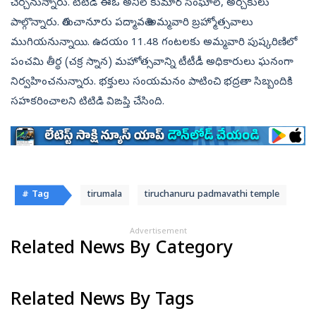
చేర్చనున్నారు. టీటీడీ ఈఓ అనిల్ కుమార్ సింఘాల్, అర్చకులు
పాల్గొన్నారు. తిరుచానూరు పద్మావతి అమ్మవారి బ్రహ్మోత్సవాలు
ముగియనున్నాయి. ఉదయం 11.48 గంటలకు అమ్మవారి పుష్కరిణిలో
పంచమి తీర్థ (చక్ర స్నాన) మహోత్సవాన్ని టీటీడీ అధికారులు ఘనంగా
నిర్వహించనున్నారు. భక్తులు సంయమనం పాటించి భద్రతా సిబ్బందికి
సహకరించాలని టిటిడి విఙప్తి చేసింది.
# Tag
tirumala
tiruchanuru padmavathi temple
Advertisement
Related News By Category
Related News By Tags