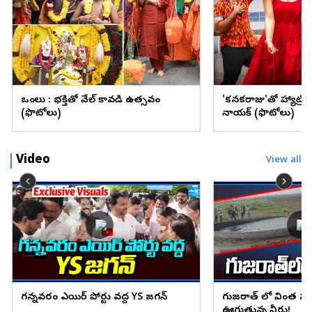
ఒంగోలు : భక్తితో వేల్ కావడి ఉత్సవం
'కనకరాజు'తో హ్యాట్రిక్ 
(ఫొటోలు)
నాయక్ (ఫొటోలు)
Video
View all
గన్నవరం ఎయిర్ పోర్టు వద్ద YS జగన్
గుజరాత్ లో వింత ఘ
ఊగుతున్న నీరు!