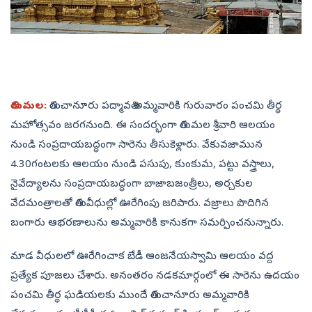
తిరుమల:
తిరుచానూరు పద్మావతి అమ్మవారికి గురువారం పంచమి తీర్థ
మహోత్సవం జరగనుంది. ఈ సందర్భంగా తిరుమల శ్రీవారి ఆలయం
నుండి సంప్రదాయబద్ధంగా సారెను తీసుకెళ్లారు. వేకువజామున
4.30గంటలకు ఆలయం నుండి పసుపు, కుంకుమ, పట్టు వస్త్రాలు,
నైవేద్యాలను సంప్రదాయబద్ధంగా బాజాబజంత్రీలు, అర్చకుల
వేదమంత్రాలతో తిరువీధుల్లో ఊరేగింపు జరిపారు. వజ్రాలు పొదిగిన
బంగారు ఆభరణాలును అమ్మవారికి కానుకగా సమర్పించనున్నారు.
మాడ వీధులలో ఊరేగించాక బేడీ ఆంజనేయస్వామి ఆలయం వద్ద
ప్రత్యేక పూజలు చేశారు. అనంతరం నడకమార్గంలో ఈ సారెను ఉదయం
పంచమి తీర్థ ఘడియలకు ముందే తిరుచానూరు అమ్మవారికి