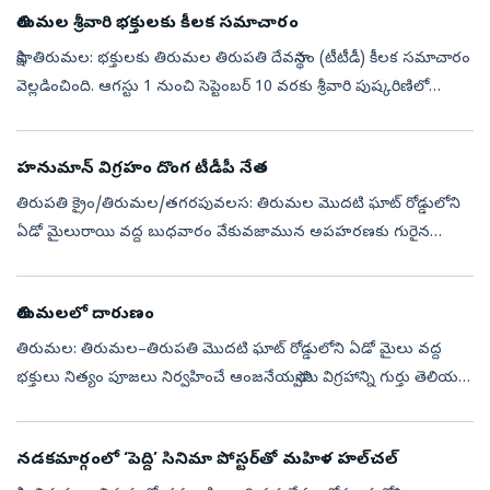
తిరుమ‌ల శ్రీవారి భ‌క్తుల‌కు కీల‌క స‌మాచారం
సాక్షి, తిరుమల: భ‌క్తుల‌కు తిరుమ‌ల తిరుప‌తి దేవ‌స్థానం (టీటీడీ) కీల‌క స‌మాచారం
వెల్ల‌డించింది. ఆగస్టు 1 నుంచి సెప్టెంబర్ 10 వరకు శ్రీవారి పుష్కరిణిలో
భ‌క్తుల‌కు ప్రవేశం నిలిపివేస్తున్న‌ట్టు తెలిపింది....
హనుమాన్ విగ్రహం దొంగ టీడీపీ నేత
తిరుపతి క్రైం/తిరుమల/తగరపువలస: తిరుమల మొదటి ఘాట్‌ రోడ్డులోని
ఏడో మైలురాయి వద్ద బుధవారం వేకువజామున అపహరణకు గురైన
ఆంజనేయస్వామి విగ్రహం కేసు గురువారం సంచలన మలుపు తిరిగింది. ఈ
ఘటనలో అరెస్టయిన నిందితుడు భ...
తిరుమలలో దారుణం
తిరుమల: తిరుమల–తిరుపతి మొదటి ఘాట్‌ రోడ్డులో­ని ఏడో మైలు వద్ద
భక్తులు నిత్యం పూజలు నిర్వహించే ఆంజనేయస్వామి విగ్రహాన్ని గుర్తు తెలియని
వ్యక్తులు బుధవారం వేకువజామున అపహరించడం కలకలం రేపింది. ఈ
ఘటనతో టీటీడ...
నడకమార్గంలో ‘పెద్ది’ సినిమా పోస్టర్‌తో మహిళ హల్‌చల్‌