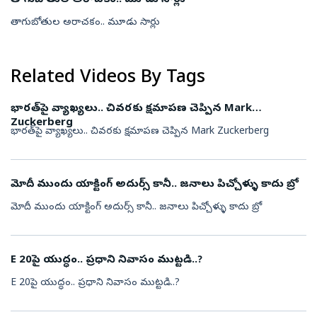
తాగుబోతుల అరాచకం.. మూడు సార్లు
తాగుబోతుల అరాచకం.. మూడు సార్లు
Related Videos By Tags
భారత్‌పై వ్యాఖ్యలు.. చివరకు క్షమాపణ చెప్పిన Mark
Zuckerberg
భారత్‌పై వ్యాఖ్యలు.. చివరకు క్షమాపణ చెప్పిన Mark Zuckerberg
మోదీ ముందు యాక్టింగ్ అదుర్స్ కానీ.. జనాలు పిచ్చోళ్ళు కాదు బ్రో
మోదీ ముందు యాక్టింగ్ అదుర్స్ కానీ.. జనాలు పిచ్చోళ్ళు కాదు బ్రో
E 20పై యుద్ధం.. ప్రధాని నివాసం ముట్టడి..?
E 20పై యుద్ధం.. ప్రధాని నివాసం ముట్టడి..?