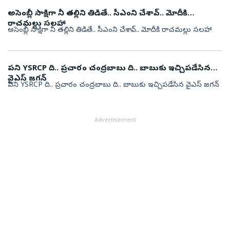
అసెంబ్లీ సాక్షిగా నీ తల్లిని తిడితే.. సీఎంని చేశావ్.. మోదీకి
రాచమల్లు సలహా
అసెంబ్లీ సాక్షిగా నీ తల్లిని తిడితే.. సీఎంని చేశావ్.. మోదీకి రాచమల్లు సలహా
పని YSRCP ది.. ప్రచారం చంద్రబాబు ది.. బాబుకు ఇచ్చిపడేసిన
వైఎస్ జగన్
పని YSRCP ది.. ప్రచారం చంద్రబాబు ది.. బాబుకు ఇచ్చిపడేసిన వైఎస్ జగన్
Advertisement