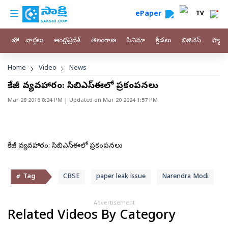
custom menu
Skip to main content
ePaper
TV
హోం
వార్తలు
ఆంధ్రప్రదేశ్
తెలంగాణ
సినిమా
క్రీడలు
బిజినెస్
ఫ్యామ
Breadcrumb
Home
Video
News
లీకేజీ వ్యవహారం: సిబిఎస్‌ఈ‌లో ప్రకంపనలు
Mar 28 2018 8:24 PM
| Updated on
Mar 20 2024 1:57 PM
లీకేజీ వ్యవహారం: సిబిఎస్‌ఈ‌లో ప్రకంపనలు
# Tag
CBSE
paper leak issue
Narendra Modi
Advertisement
Related Videos By Category