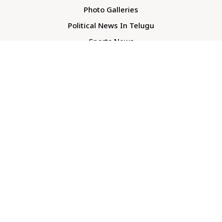
Photo Galleries
Political News In Telugu
Sports News
TS Politics News
Telangana News
Telugu Movie Reviews
Company
About Us
Contact Us
Media Kit
Terms And Conditions