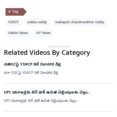
# Tag
YSRCP
subba reddy
mekapati chandrasekhar reddy
Sakshi News
AP News
Advertisement
Related Videos By Category
దగా DSCపై YSRCP రిలే నిరాహార దీక్ష
దగా DSCపై YSRCP రిలే నిరాహార దీక్ష
UPI యూజర్లకు బిగ్ షాక్ ఉచిత చెల్లింపులకు చెల్లు..
UPI యూజర్లకు బిగ్ షాక్ ఉచిత చెల్లింపులకు చెల్లు..