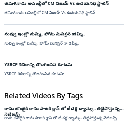
తమిళనాడు అసెంబ్లీలో CM విజయ్ Vs ఉదయనిధి స్టాలిన్
తమిళనాడు అసెంబ్లీలో CM విజయ్ Vs ఉదయనిధి స్టాలిన్
నువ్వు ఇంట్లో మమ్మీ.. హోమ్ మినిస్టర్ గా డమ్మీ..
నువ్వు ఇంట్లో మమ్మీ.. హోమ్ మినిస్టర్ గా డమ్మీ..
YSRCP శిబిరాన్ని తొలగించిన కూటమి
YSRCP శిబిరాన్ని తొలగించిన కూటమి
Related Videos By Tags
రాను బొంబైకి రాను పాటకి క్లాస్ లో టీచర్ల డ్యాన్సు.. తిట్టిపోస్తున్న
నెటిజన్స్
రాను బొంబైకి రాను పాటకి క్లాస్ లో టీచర్ల డ్యాన్సు.. తిట్టిపోస్తున్న నెటిజన్స్