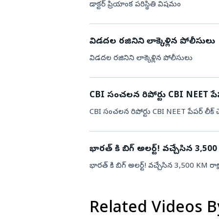
డాక్టర్ ప్రియాంక పరిస్థితి విషమం
విజయనగరం
పార్వతీపురం మన
విడదల రజినిని లాక్కెళ్లిన పోలీసులు
పశ్చిమ గోదావర
విడదల రజినిని లాక్కెళ్లిన పోలీసులు
ఏలూరు
వైఎస్సార్
CBI సంచలన రిపోర్టు CBI NEET పేపర్ 
అన్నమయ్య
CBI సంచలన రిపోర్టు CBI NEET పేపర్ లీక్ చేస
భారత్ కి బిగ్
భారత్ కి బిగ్ అలర్ట్! వచ్చేసి
Related Videos B