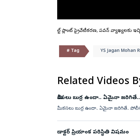
డా. బి ఆర్‌ అం
ఎడ్యుకేషన్
గుంటూరు
కర్ణాటక
బాపట్ల
తమిళనాడు
స్టీల్ ప్లాంట్ ప్రైవేటీకరణ, పవన్ వ్యాఖ్యలకు ఇ
పల్నాడు
ఢిల్లీ
కృష్ణా
మహారాష్ట్ర
# Tag
YS Jagan Mohan 
ఎన్టీఆర్
ఒడిశా
కర్నూలు
నంద్యాల
Related Videos B
ప్రకాశం
శ్రీపొట్టి శ్రీరా
మీకసలు బుర్ర ఉందా.. ఏమైనా జరిగితే
శ్రీకాకుళం
మీకసలు బుర్ర ఉందా.. ఏమైనా జరిగితే.. పోల
విశాఖపట్నం
అనకాపల్లి
డాక్టర్ ప్రియాంక పరిస్థితి విషమం
అల్లూరి సీతా