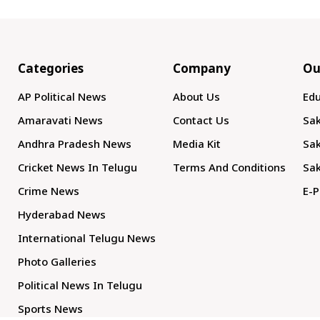
Categories
Company
Ou
AP Political News
About Us
Edu
Amaravati News
Contact Us
Sak
Andhra Pradesh News
Media Kit
Sak
Cricket News In Telugu
Terms And Conditions
Sak
Crime News
E-P
Hyderabad News
International Telugu News
Photo Galleries
Political News In Telugu
Sports News