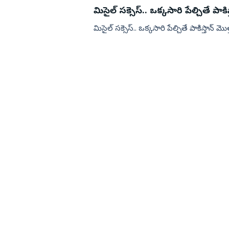
మిసైల్ సక్సెస్.. ఒక్కసారి పేల్చితే పా
మిసైల్ సక్సెస్.. ఒక్కసారి పేల్చితే పాకిస్తాన్ 