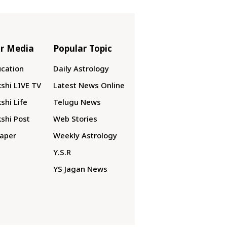
r Media
Popular Topic
cation
Daily Astrology
shi LIVE TV
Latest News Online
shi Life
Telugu News
shi Post
Web Stories
aper
Weekly Astrology
Y.S.R
YS Jagan News