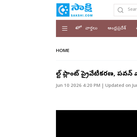
Skip to main content
custom menu
హోం
వార్తలు
ఆంధ్రప్రదేశ్
పాలిటిక్స్
ఏపీ వార్తలు
Breadcrumb
HOME
క్రైమ్
ఫ్యాక్ట్ చెక్
వార్తలు
ఎడిటోరియల్
జాతీయం
అమరావతి
సినిమా
గెస్ట్ కాలమ్
స్టీల్ ప్లాంట్ ప్రైవేటీకరణ, పవ
ఎన్‌ఆర్‌ఐ
అనంతపురం
క్రీడలు
కార్టూన్
Jun 10 2026 4:20 PM
ప్రపంచం
| Updated on
శ్రీ సత్యసాయి
Ju
బిజినెస్
సోషల్ మీడియా
సాక్షి ఒరిజినల్స్
చిత్తూరు
డింగ్ డాంగ్ 2.0
పాడ్‌కాస్ట్‌
గుడ్ న్యూస్
తిరుపతి
గరం గరం వార్తలు
దిన ఫలాలు
తూర్పు గోదావర
యూట్యూబ్ డిజిటల్
వార ఫలాలు
కాకినాడ
సాగుబడి