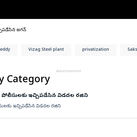
బేడ్కర్‌ కోనసీమ
రాజన్న
ఫొటోలు
మేటి చిత్రా
ఖమ్మం
వీడియోలు
వెబ్ స్టోరీస్
భద్రాద్రి
చ్చిపడేసిన జగన్
మహబూబ్‌నగర్
జోగులాంబ
Reddy
Vizag Steel plant
privatization
Saks
నాగర్ కర్నూల్
నారాయణపేట
Advertisement
వనపర్తి
y Category
మెదక్
ములు నెల్లూరు
సంగారెడ్డి
.. పోలీసులకు ఇచ్చిపడేసిన విడదల రజిని
సిద్దిపేట
ీసులకు ఇచ్చిపడేసిన విడదల రజిని
నల్గొండ
సూర్యాపేట
రామరాజు
యాదాద్రి