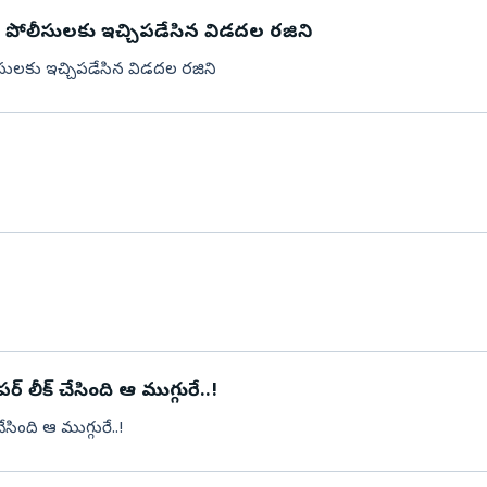
.. పోలీసులకు ఇచ్చిపడేసిన విడదల రజిని
ీసులకు ఇచ్చిపడేసిన విడదల రజిని
లీక్ చేసింది ఆ ముగ్గురే..!
ింది ఆ ముగ్గురే..!