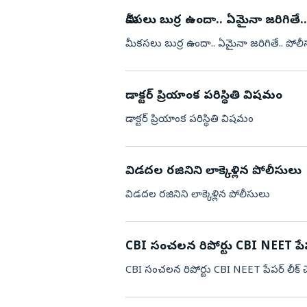
మీకసలు బుర్ర ఉందా.. ఏమైనా జరిగితే
మీకసలు బుర్ర ఉందా.. ఏమైనా జరిగితే.. పోల
డాక్టర్ ప్రియాంక పరిస్థితి విషమం
డాక్టర్ ప్రియాంక పరిస్థితి విషమం
విడదల రజినిని లాక్కెళ్లిన పోలీసులు
విడదల రజినిని లాక్కెళ్లిన పోలీసులు
CBI సంచలన రిపోర్టు CBI NEET పేపర్ 
CBI సంచలన రిపోర్టు CBI NEET పేపర్ లీక్ చేస