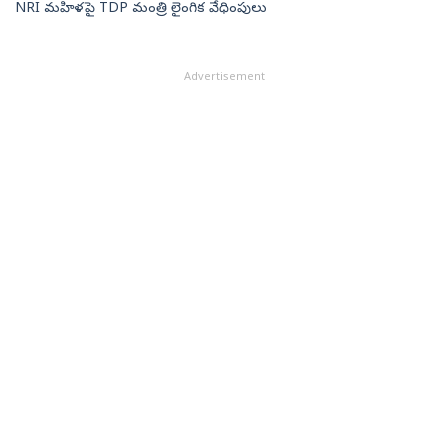
NRI మహిళపై TDP మంత్రి లైంగిక వేధింపులు
Advertisement