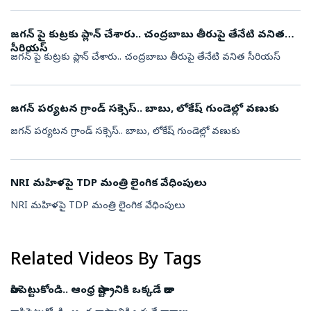
జగన్ పై కుట్రకు ప్లాన్ చేశారు.. చంద్రబాబు తీరుపై తేనేటి వనిత
సీరియస్
జగన్ పై కుట్రకు ప్లాన్ చేశారు.. చంద్రబాబు తీరుపై తేనేటి వనిత సీరియస్
జగన్ పర్యటన గ్రాండ్ సక్సెస్.. బాబు, లోకేష్ గుండెల్లో వణుకు
జగన్ పర్యటన గ్రాండ్ సక్సెస్.. బాబు, లోకేష్ గుండెల్లో వణుకు
NRI మహిళపై TDP మంత్రి లైంగిక వేధింపులు
NRI మహిళపై TDP మంత్రి లైంగిక వేధింపులు
Related Videos By Tags
రాసిపెట్టుకోండి.. ఆంధ్ర రాష్ట్రానికి ఒక్కడే రారాజు