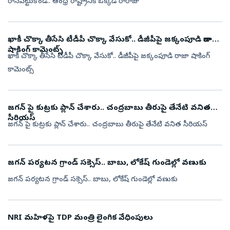
రాసిపెట్టుకోండి.. ఆంధ్ర రాష్ట్రానికి ఒక్కడే రారాజు
ఖాకీ చొక్కా తీసేసి టీడీపీ చొక్కా వేసుకో.. డీజీపీపై జక్కంపూడి రాజా
షాకింగ్ కామెంట్స్
ఖాకీ చొక్కా తీసేసి టీడీపీ చొక్కా వేసుకో.. డీజీపీపై జక్కంపూడి రాజా షాకింగ్
కామెంట్స్
జగన్ పై కుట్రకు ప్లాన్ చేశారు.. చంద్రబాబు తీరుపై తేనేటి వనిత
సీరియస్
జగన్ పై కుట్రకు ప్లాన్ చేశారు.. చంద్రబాబు తీరుపై తేనేటి వనిత సీరియస్
జగన్ పర్యటన గ్రాండ్ సక్సెస్.. బాబు, లోకేష్ గుండెల్లో వణుకు
జగన్ పర్యటన గ్రాండ్ సక్సెస్.. బాబు, లోకేష్ గుండెల్లో వణుకు
NRI మహిళపై TDP మంత్రి లైంగిక వేధింపులు