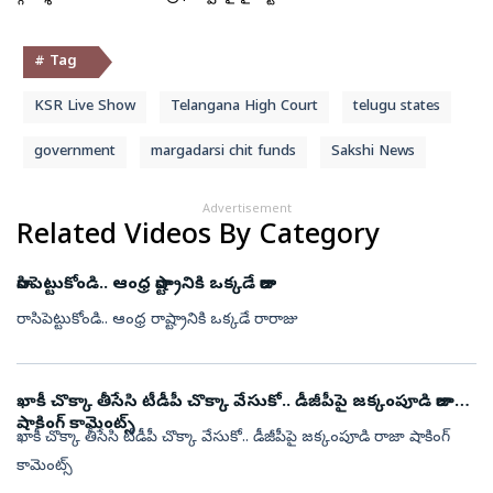
# Tag
KSR Live Show
Telangana High Court
telugu states
government
margadarsi chit funds
Sakshi News
Advertisement
Related Videos By Category
రాసిపెట్టుకోండి.. ఆంధ్ర రాష్ట్రానికి ఒక్కడే రారాజు
రాసిపెట్టుకోండి.. ఆంధ్ర రాష్ట్రానికి ఒక్కడే రారాజు
ఖాకీ చొక్కా తీసేసి టీడీపీ చొక్కా వేసుకో.. డీజీపీపై జక్కంపూడి రాజా
షాకింగ్ కామెంట్స్
ఖాకీ చొక్కా తీసేసి టీడీపీ చొక్కా వేసుకో.. డీజీపీపై జక్కంపూడి రాజా షాకింగ్
కామెంట్స్