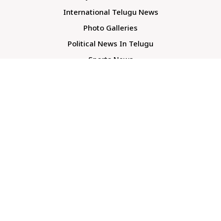
International Telugu News
Photo Galleries
Political News In Telugu
Sports News
TS Politics News
Telangana News
Telugu Movie Reviews
Company
About Us
Contact Us
Media Kit
Terms And Conditions