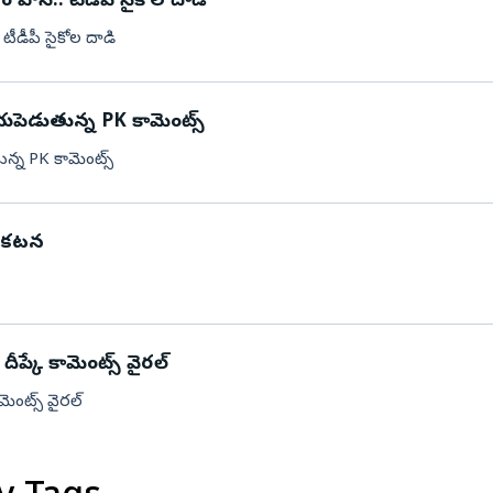
్రం పోసి.. టీడీపీ సైకోల దాడి
నిజామాబాద్
. టీడీపీ సైకోల దాడి
్యం
కామారెడ్డి
ి
రంగారెడ్డి
ు భయపెడుతున్న PK కామెంట్స్
వికారాబాద్
తున్న PK కామెంట్స్
వరంగల్
హన్మకొండ
ప్రకటన
జనగాం
జయశంకర్
మహబూబాబాద్
ీప్కే కామెంట్స్ వైరల్
ములుగు
మెంట్స్ వైరల్