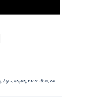
లు
ిక్క చేష్టలు, తిక్కతిక్క పనులు చేసినా, మా