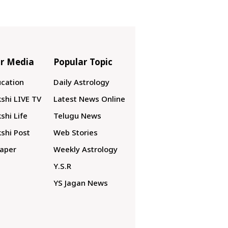
r Media
Popular Topic
cation
Daily Astrology
shi LIVE TV
Latest News Online
shi Life
Telugu News
shi Post
Web Stories
aper
Weekly Astrology
Y.S.R
YS Jagan News