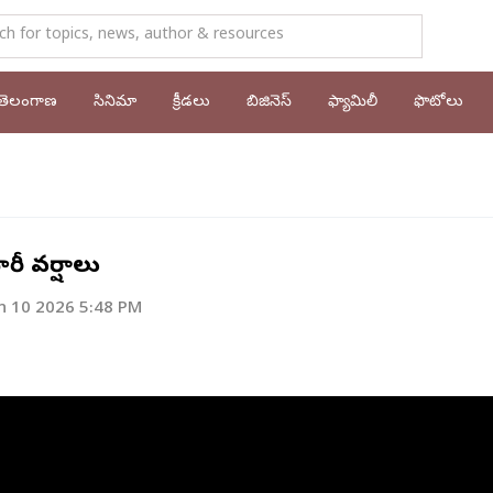
తెలంగాణ
సినిమా
క్రీడలు
బిజినెస్
ఫ్యామిలీ
ఫొటోలు
తెలంగాణ వార్తలు
సమస్తం
సమస్తం
సమస్తం
సమస్తం
న్యూస్
హైదరాబాద్
టాలీవుడ్
క్రికెట్
మార్కెట్
ఉమెన్‌ పవర్‌
సినిమా
ఆదిలాబాద్
బిగ్ బాస్
ఇతర క్రీడలు
టెక్నాలజీ
వింతలు విశేషాలు
క్రీడలు
రీ వర్షాలు
కొమరం భీమ్
రివ్యూలు
కార్పొరేట్
ఫన్ డే
బిజినెస్
n 10 2026 5:48 PM
నిర్మల్
గాసిప్స్
రియల్టీ
లైఫ్‌స్టైల్‌
వైఎస్‌ జగన్
కరీంనగర్
ఓటీటీ
ఆటోమొబైల్
ఎక్స్‌ట్రా
ఫ్యామిలీ
మంచిర్యాల
బాలీవుడ్
పర్సనల్‌ ఫైనాన్స్‌
ఈవెంట్స్
ి
జగిత్యాల
సౌత్‌ ఇండియా
ఎకానమీ
భక్తి
పెద్దపల్లి
హాలీవుడ్
మీకు తెలు