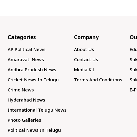
Categories
Company
Ou
AP Political News
About Us
Edu
Amaravati News
Contact Us
Sak
Andhra Pradesh News
Media Kit
Sak
Cricket News In Telugu
Terms And Conditions
Sak
Crime News
E-P
Hyderabad News
International Telugu News
Photo Galleries
Political News In Telugu