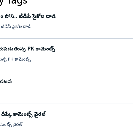
y Tags
్రం పోసి.. టీడీపీ సైకోల దాడి
. టీడీపీ సైకోల దాడి
ు భయపెడుతున్న PK కామెంట్స్
తున్న PK కామెంట్స్
ప్రకటన
ీప్కే కామెంట్స్ వైరల్
మెంట్స్ వైరల్