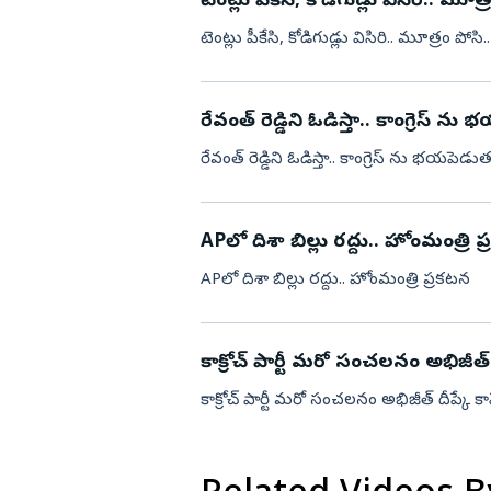
టెంట్లు పీకేసి, కోడిగుడ్లు విసిరి.. మూత
విజయనగరం
టెంట్లు పీకేసి, కోడిగుడ్లు విసిరి.. మూత్రం పోసి.
పార్వతీపురం మన
పశ్చిమ గోదావర
రేవంత్ రెడ్డిని ఓడిస్తా.. కాంగ్రెస్ న
ఏలూరు
రేవంత్ రెడ్డిని ఓడిస్తా.. కాంగ్రెస్ ను భయపెడు
వైఎస్సార్
అన్నమయ్య
APలో దిశా బిల్లు రద్దు.. హోంమంత్రి 
APలో దిశా బిల్లు రద్దు.. హోంమంత్రి ప్రకటన
కాక్రోచ్ పార్టీ మరో సంచలనం అభిజీత్ ద
కాక్రోచ్ పార్టీ మరో సంచలనం అభిజీత్ దీప్కే కా